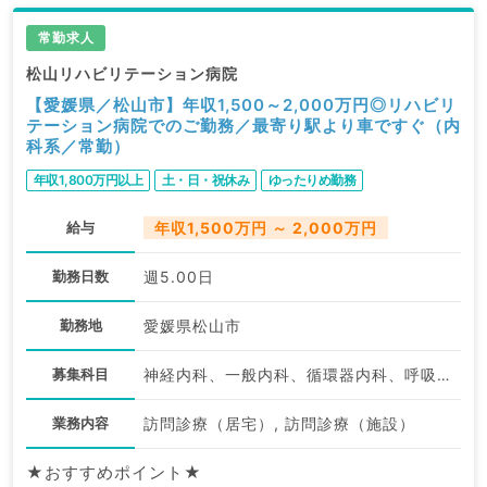
常勤求人
松山リハビリテーション病院
【愛媛県／松山市】年収1,500～2,000万円◎リハビリ
テーション病院でのご勤務／最寄り駅より車ですぐ（内
科系／常勤）
年収1,800万円以上
土・日・祝休み
ゆったりめ勤務
給与
年収1,500万円 ～ 2,000万円
勤務日数
週5.00日
勤務地
愛媛県松山市
募集科目
神経内科、一般内科、循環器内科、呼吸器内科、消化器内科、内分泌・代謝内科、腎臓内科、老年内科、血液内科、膠原病科
業務内容
訪問診療（居宅）, 訪問診療（施設）
★おすすめポイント★