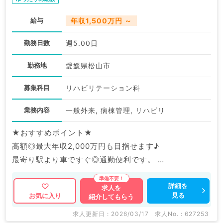
給与
年収1,500万円 ～
勤務日数
週5.00日
勤務地
愛媛県松山市
募集科目
リハビリテーション科
業務内容
一般外来, 病棟管理, リハビリ
★おすすめポイント★
高額◎最大年収2,000万円も目指せます♪
最寄り駅より車ですぐ◎通勤便利です。
マイナビDOCTORでは病院やクリニックなどの医療機
詳細を
求人を
見る
お気に入り
紹介してもらう
関求人はもちろんのこと、
掲載情報以外にも産業医等の企業系求人も多数扱ってい
求人更新日 : 2026/03/17
求人No. : 627253