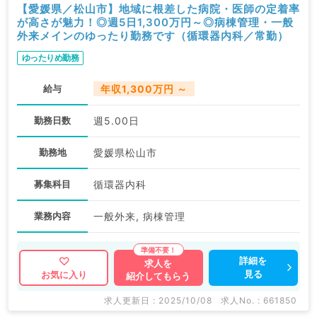
【愛媛県／松山市】地域に根差した病院・医師の定着率
が高さが魅力！◎週5日1,300万円～◎病棟管理・一般
外来メインのゆったり勤務です（循環器内科／常勤）
ゆったりめ勤務
給与
年収1,300万円 ～
勤務日数
週5.00日
勤務地
愛媛県松山市
募集科目
循環器内科
業務内容
一般外来, 病棟管理
詳細を
求人を
見る
お気に入り
紹介してもらう
求人更新日 : 2025/10/08
求人No. : 661850