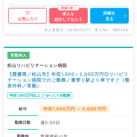
マイナビDOCTORでは病院やクリニックなどの医療機
詳細を
求人を
見る
お気に入り
紹介してもらう
関求人はもちろんのこと、
掲載情報以外にも産業医等の企業系求人も多数扱ってい
求人更新日 : 2026/03/17
求人No. : 885344
ます。
求人内容の詳細等はお気軽にお問合せ下さい。
常勤求人
松山リハビリテーション病院
【愛媛県／松山市】年収1,500～2,000万円◎リハビリ
テーション病院でのご勤務／最寄り駅より車ですぐ（整
形外科／常勤）
年収1,800万円以上
ゆったりめ勤務
給与
年収1,500万円 ～ 2,000万円
勤務日数
週5.00日
勤務地
愛媛県松山市