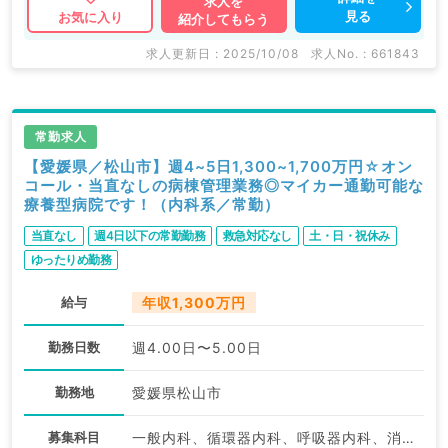
求人を
見る
お気に入り
紹介してもらう
求人更新日 : 2025/10/08
求人No. : 661843
常勤求人
【愛媛県／松山市】週4~5日1,300~1,700万円☆オン
コール・当直なしの病棟管理業務◎マイカー通勤可能な
療養型病院です！（内科系／常勤）
当直なし
週4日以下の常勤勤務
救急対応なし
土・日・祝休み
ゆったりめ勤務
給与
年収1,300万円
勤務日数
週4.00日〜5.00日
勤務地
愛媛県松山市
募集科目
一般内科、循環器内科、呼吸器内科、消化器内科、内分泌・代謝内科