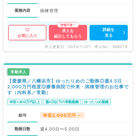
業務内容
病棟管理
詳細を
求人を
見る
お気に入り
紹介してもらう
求人更新日 : 2024/11/07
求人No. : 668079
常勤求人
【愛媛県／八幡浜市】ゆったりめのご勤務◎週4.5日
2,000万円程度◎療養病院で外来・病棟管理のお仕事で
す（内科系／常勤）
年収1,800万円以上
週4日以下の常勤勤務
ゆったりめ勤務
給与
年収2,000万円 ～
勤務日数
週4.00日〜5.00日