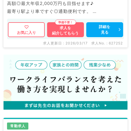
高額◎最大年収2,000万円も目指せます♪
最寄り駅より車ですぐ◎通勤便利です。
マイナビDOCTORでは病院やクリニックなどの医療機
詳細を
求人を
見る
お気に入り
紹介してもらう
関求人はもちろんのこと、
掲載情報以外にも産業医等の企業系求人も多数扱ってい
求人更新日 : 2026/03/17
求人No. : 627252
ます。
求人内容の詳細等はお気軽にお問合せ下さい。
常勤求人