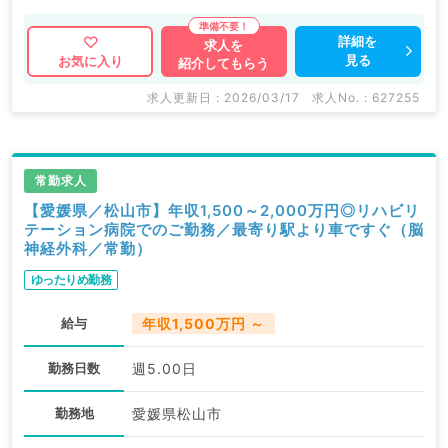
マイナビDOCTORでは病院やクリニックなどの医療機
詳細を
求人を
見る
お気に入り
紹介してもらう
関求人はもちろんのこと、
掲載情報以外にも産業医等の企業系求人も多数扱ってい
求人更新日 : 2026/03/17
求人No. : 627255
ます。
求人内容の詳細等はお気軽にお問合せ下さい。
常勤求人
【愛媛県／松山市】年収1,500～2,000万円◎リハビリ
テーション病院でのご勤務／最寄り駅より車ですぐ（脳
神経外科／常勤）
ゆったりめ勤務
給与
年収1,500万円 ～
勤務日数
週5.00日
勤務地
愛媛県松山市