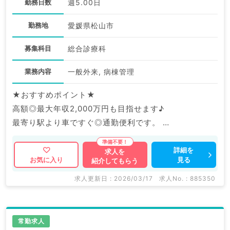
勤務日数
週5.00日
勤務地
愛媛県松山市
募集科目
総合診療科
業務内容
一般外来, 病棟管理
★おすすめポイント★
高額◎最大年収2,000万円も目指せます♪
最寄り駅より車ですぐ◎通勤便利です。
マイナビDOCTORでは病院やクリニックなどの医療機
詳細を
求人を
見る
お気に入り
紹介してもらう
関求人はもちろんのこと、
掲載情報以外にも産業医等の企業系求人も多数扱ってい
求人更新日 : 2026/03/17
求人No. : 885350
ます。
求人内容の詳細等はお気軽にお問合せ下さい。
常勤求人