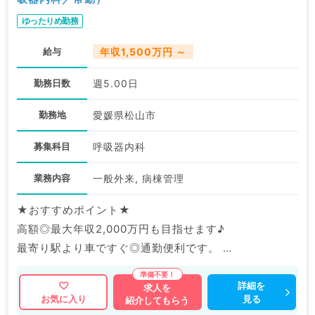
ゆったりめ勤務
給与
年収1,500万円 ～
勤務日数
週5.00日
勤務地
愛媛県松山市
募集科目
呼吸器内科
業務内容
一般外来, 病棟管理
★おすすめポイント★
高額◎最大年収2,000万円も目指せます♪
最寄り駅より車ですぐ◎通勤便利です。
マイナビDOCTORでは病院やクリニックなどの医療機
詳細を
求人を
見る
お気に入り
紹介してもらう
関求人はもちろんのこと、