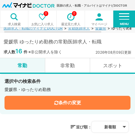
医師の求人・転職・アルバイトはマイナビDOCTOR
0
0
MENU
お気に入り求人
最近見た求人
マイページ
求人検索
医師求人・転職のマイナビDOCTOR
常勤医師求人
愛媛県
ゆったりめ勤
愛媛県 ゆったりめ勤務の常勤医師求人・転職
16
求人数
件
※非公開求人を除く
2026年08月09日更新
常勤
非常勤
スポット
選択中の検索条件
愛媛県・ゆったりめ勤務
条件の変更
並び順：
新着順