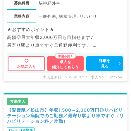
募集科目
脳神経外科
業務内容
一般外来, 病棟管理, リハビリ
★おすすめポイント★
高額◎最大年収2,000万円も目指せます♪
最寄り駅より車ですぐ◎通勤便利です。
マイナビDOCTORでは病院やクリニックなどの医療機
詳細を
求人を
見る
お気に入り
紹介してもらう
関求人はもちろんのこと、
掲載情報以外にも産業医等の企業系求人も多数扱ってい
求人更新日 : 2026/03/17
求人No. : 627254
ます。
求人内容の詳細等はお気軽にお問合せ下さい。
常勤求人
【愛媛県／松山市】年収1,500～2,000万円◎リハビリ
テーション病院でのご勤務／最寄り駅より車ですぐ（リ
ハビリテーション科／常勤）
ゆったりめ勤務