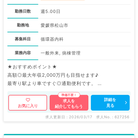
勤務日数
週5.00日
勤務地
愛媛県松山市
募集科目
循環器内科
業務内容
一般外来, 病棟管理
★おすすめポイント★
高額◎最大年収2,000万円も目指せます♪
最寄り駅より車ですぐ◎通勤便利です。
マイナビDOCTORでは病院やクリニックなどの医療機
詳細を
求人を
見る
お気に入り
紹介してもらう
関求人はもちろんのこと、
掲載情報以外にも産業医等の企業系求人も多数扱ってい
求人更新日 : 2026/03/17
求人No. : 627256
ます。
求人内容の詳細等はお気軽にお問合せ下さい。