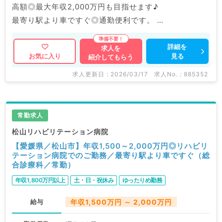
高額◎最大年収2,000万円も目指せます♪
最寄り駅より車ですぐ◎通勤便利です。
マイナビDOCTORでは病院やクリニックなどの医療機
詳細を
求人を
見る
お気に入り
紹介してもらう
関求人はもちろんのこと、
掲載情報以外にも産業医等の企業系求人も多数扱ってい
求人更新日 : 2026/03/17
求人No. : 885352
ます。
求人内容の詳細等はお気軽にお問合せ下さい。
常勤求人
松山リハビリテーション病院
【愛媛県／松山市】年収1,500～2,000万円◎リハビリ
テーション病院でのご勤務／最寄り駅より車ですぐ（総
合診療科／常勤）
年収1,800万円以上
土・日・祝休み
ゆったりめ勤務
給与
年収1,500万円 ～ 2,000万円