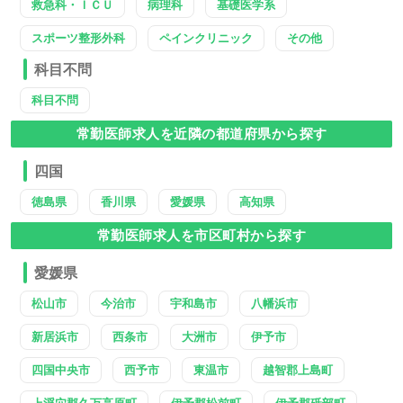
救急科・ＩＣＵ
病理科
基礎医学系
スポーツ整形外科
ペインクリニック
その他
科目不問
科目不問
常勤医師求人を近隣の都道府県から探す
四国
徳島県
香川県
愛媛県
高知県
常勤医師求人を市区町村から探す
愛媛県
松山市
今治市
宇和島市
八幡浜市
新居浜市
西条市
大洲市
伊予市
四国中央市
西予市
東温市
越智郡上島町