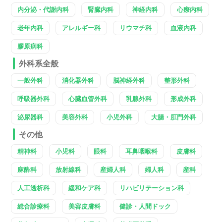
内分泌・代謝内科
腎臓内科
神経内科
心療内科
老年内科
アレルギー科
リウマチ科
血液内科
膠原病科
外科系全般
一般外科
消化器外科
脳神経外科
整形外科
呼吸器外科
心臓血管外科
乳腺外科
形成外科
泌尿器科
美容外科
小児外科
大腸・肛門外科
その他
精神科
小児科
眼科
耳鼻咽喉科
皮膚科
麻酔科
放射線科
産婦人科
婦人科
産科
人工透析科
緩和ケア科
リハビリテーション科
総合診療科
美容皮膚科
健診・人間ドック