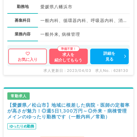
勤務地
愛媛県八幡浜市
募集科目
一般内科、循環器内科、呼吸器内科、消化器内科、内分泌・代謝内科、腎臓内科
業務内容
一般外来, 病棟管理
詳細を
求人を
見る
お気に入り
紹介してもらう
求人更新日 : 2023/04/03
求人No. : 628130
常勤求人
【愛媛県／松山市】地域に根差した病院・医師の定着率
が高さが魅力！◎週5日1,300万円～◎外来・病棟管理
メインのゆったり勤務です（一般内科／常勤）
ゆったりめ勤務