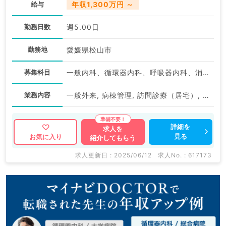
給与
年収1,300万円 ～
勤務日数
週5.00日
勤務地
愛媛県松山市
募集科目
一般内科、循環器内科、呼吸器内科、消化器内科、内分泌・代謝内科、腎臓内科
業務内容
一般外来, 病棟管理, 訪問診療（居宅）, 訪問診療（施設）
詳細を
求人を
見る
お気に入り
紹介してもらう
求人更新日 : 2025/06/12
求人No. : 617173