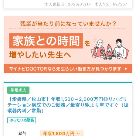
掲載情報以外にも産業医等の企業系求人も多数扱ってい
求人更新日 : 2026/03/17
求人No. : 627257
ます。
求人内容の詳細等はお気軽にお問合せ下さい。
常勤求人
【愛媛県／松山市】年収1,500～2,000万円◎リハビリ
テーション病院でのご勤務／最寄り駅より車ですぐ（循
環器内科／常勤）
ゆったりめ勤務
給与
年収1,500万円 ～