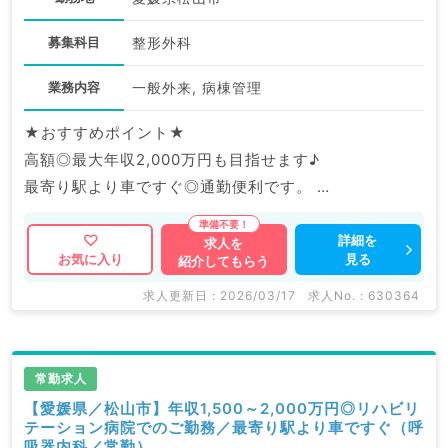
募集科目
整形外科
業務内容
一般外来, 病棟管理
★おすすめポイント★
高額◎最大年収2,000万円も目指せます♪
最寄り駅より車ですぐ◎通勤便利です。
マイナビDOCTORでは病院やクリニックなどの医療機
詳細を
求人を
見る
お気に入り
紹介してもらう
関求人はもちろんのこと、
掲載情報以外にも産業医等の企業系求人も多数扱ってい
求人更新日 : 2026/03/17
求人No. : 630364
ます。
求人内容の詳細等はお気軽にお問合せ下さい。
常勤求人
【愛媛県／松山市】年収1,500～2,000万円◎リハビリ
テーション病院でのご勤務／最寄り駅より車ですぐ（呼
吸器内科／常勤）