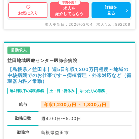
詳細を
求人を
見る
お気に入り
紹介してもらう
求人更新日 : 2026/02/04
求人No. : 892209
常勤求人
益田地域医療センター医師会病院
【島根県／益田市】週5日年収1,200万円程度～地域の
中核病院でのお仕事です～病棟管理・外来対応など（循
環器内科／常勤）
週4日以下の常勤勤務
土・日・祝休み
ゆったりめ勤務
給与
年収1,200万円 ～ 1,800万円
勤務日数
週4.00日〜5.00日
勤務地
島根県益田市