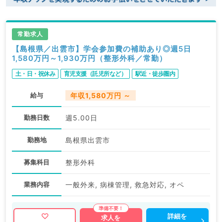
常勤求人
【島根県／出雲市】学会参加費の補助あり◎週5日
1,580万円～1,930万円（整形外科／常勤）
土・日・祝休み
育児支援（託児所など）
駅近・徒歩圏内
給与
年収1,580万円 ～
勤務日数
週5.00日
勤務地
島根県出雲市
募集科目
整形外科
業務内容
一般外来, 病棟管理, 救急対応, オペ
詳細を
求人を