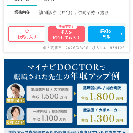
業務内容
訪問診療（居宅）, 訪問診療（施設）
詳細を
求人を
見る
お気に入り
紹介してもらう
求人更新日 : 2026/06/09
求人No. : 634106