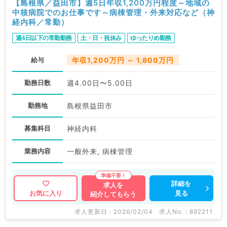
【島根県／益田市】週5日年収1,200万円程度～地域の
中核病院でのお仕事です～病棟管理・外来対応など（神
経内科／常勤）
週4日以下の常勤勤務
土・日・祝休み
ゆったりめ勤務
給与
年収1,200万円 ～ 1,800万円
勤務日数
週4.00日〜5.00日
勤務地
島根県益田市
募集科目
神経内科
業務内容
一般外来, 病棟管理
詳細を
求人を
見る
お気に入り
紹介してもらう
求人更新日 : 2026/02/04
求人No. : 892211