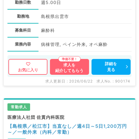
勤務日数
週5.00日
勤務地
島根県出雲市
募集科目
麻酔科
業務内容
病棟管理, ペイン外来, オペ麻酔
詳細を
求人を
見る
お気に入り
紹介してもらう
求人更新日 : 2026/06/22
求人No. : 900174
常勤求人
医療法人社団 佐貫内科医院
【島根県／松江市】当直なし／週4日～5日1,200万円
～／一般外来（内科／常勤）