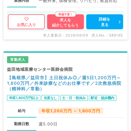
業務内容
一般外来, 病棟管理, リハビリ, 救急対応
詳細を
求人を
見る
お気に入り
紹介してもらう
求人更新日 : 2026/06/09
求人No. : 589195
常勤求人
益田地域医療センター医師会病院
【島根県／益田市】土日祝休み◎／週5日1,200万円～
1,800万円／外来診療などのお仕事です／2次救急病院
（精神科／常勤）
年収1,800万円以上
当直なし
土・日・祝休み
駅近・徒歩圏内
給与
年収1,200万円 ～ 1,800万円
勤務日数
週5.00日