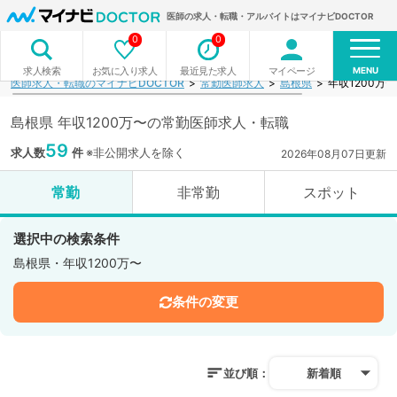
医師の求人・転職・アルバイトはマイナビDOCTOR
0
0
MENU
お気に入り求人
最近見た求人
マイページ
求人検索
医師求人・転職のマイナビDOCTOR
常勤医師求人
島根県
年収1200万
島根県 年収1200万〜の常勤医師求人・転職
59
求人数
件
※非公開求人を除く
2026年08月07日更新
常勤
非常勤
スポット
選択中の検索条件
島根県・年収1200万〜
条件の変更
並び順：
新着順