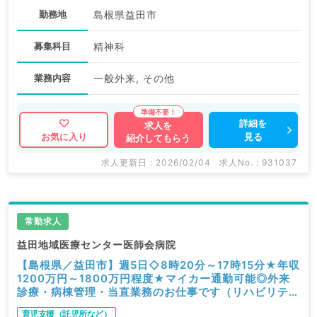
勤務地
島根県益田市
募集科目
精神科
業務内容
一般外来, その他
詳細を
求人を
見る
お気に入り
紹介してもらう
求人更新日 : 2026/02/04
求人No. : 931037
常勤求人
益田地域医療センター医師会病院
【島根県／益田市】週5日◇8時20分～17時15分★年収
1200万円～1800万円程度★マイカー通勤可能◎外来
診療・病棟管理・当直業務のお仕事です（リハビリテー
ション科／常勤）
育児支援（託児所など）