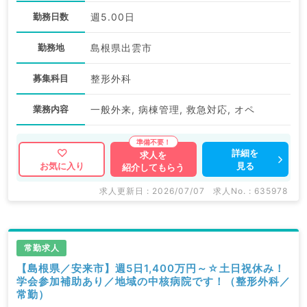
勤務日数
週5.00日
勤務地
島根県出雲市
募集科目
整形外科
業務内容
一般外来, 病棟管理, 救急対応, オペ
詳細を
求人を
見る
お気に入り
紹介してもらう
求人更新日 : 2026/07/07
求人No. : 635978
常勤求人
【島根県／安来市】週5日1,400万円～☆土日祝休み！
学会参加補助あり／地域の中核病院です！（整形外科／
常勤）