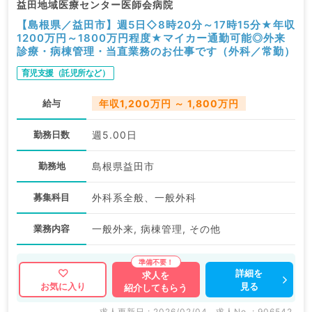
益田地域医療センター医師会病院
【島根県／益田市】週5日◇8時20分～17時15分★年収
1200万円～1800万円程度★マイカー通勤可能◎外来
診療・病棟管理・当直業務のお仕事です（外科／常勤）
育児支援（託児所など）
給与
年収1,200万円 ～ 1,800万円
勤務日数
週5.00日
勤務地
島根県益田市
募集科目
外科系全般、一般外科
業務内容
一般外来, 病棟管理, その他
詳細を
求人を
見る
お気に入り
紹介してもらう
求人更新日 : 2026/02/04
求人No. : 906542