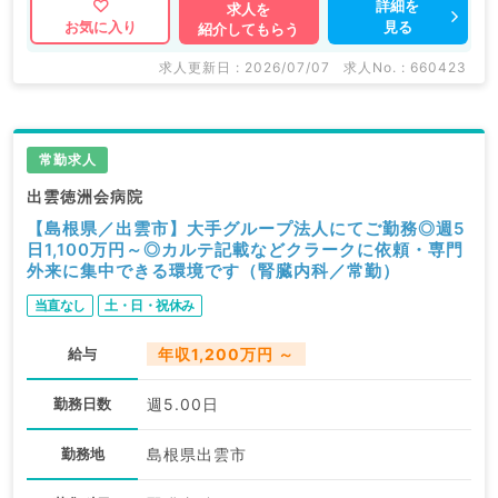
詳細を
求人を
見る
お気に入り
紹介してもらう
求人更新日 : 2026/07/07
求人No. : 660423
常勤求人
出雲徳洲会病院
【島根県／出雲市】大手グループ法人にてご勤務◎週5
日1,100万円～◎カルテ記載などクラークに依頼・専門
外来に集中できる環境です（腎臓内科／常勤）
当直なし
土・日・祝休み
給与
年収1,200万円 ～
勤務日数
週5.00日
勤務地
島根県出雲市