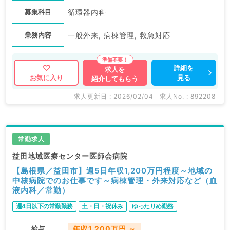
募集科目
循環器内科
業務内容
一般外来, 病棟管理, 救急対応
詳細を
求人を
見る
お気に入り
紹介してもらう
求人更新日 : 2026/02/04
求人No. : 892208
常勤求人
益田地域医療センター医師会病院
【島根県／益田市】週5日年収1,200万円程度～地域の
中核病院でのお仕事です～病棟管理・外来対応など（血
液内科／常勤）
週4日以下の常勤勤務
土・日・祝休み
ゆったりめ勤務
給与
年収1,200万円 ～