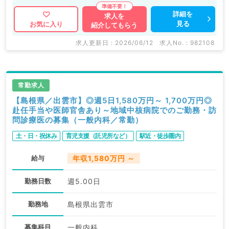
詳細を
求人を
見る
お気に入り
紹介してもらう
求人更新日 : 2026/06/12
求人No. : 982108
常勤求人
【島根県／出雲市】◎週5日1,580万円～ 1,700万円◎
赴任手当や医師官舎あり～地域中核病院でのご勤務・訪
問診療医の募集（一般内科／常勤）
土・日・祝休み
育児支援（託児所など）
駅近・徒歩圏内
給与
年収1,580万円 ～
勤務日数
週5.00日
勤務地
島根県出雲市
募集科目
一般内科