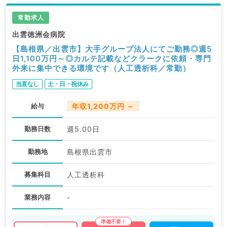
常勤求人
出雲徳洲会病院
【島根県／出雲市】大手グループ法人にてご勤務◎週5
日1,100万円～◎カルテ記載などクラークに依頼・専門
外来に集中できる環境です（人工透析科／常勤）
当直なし
土・日・祝休み
給与
年収1,200万円 ～
勤務日数
週5.00日
勤務地
島根県出雲市
募集科目
人工透析科
業務内容
-