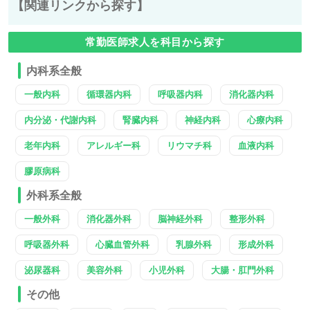
【関連リンクから探す】
常勤医師求人を科目から探す
内科系全般
一般内科
循環器内科
呼吸器内科
消化器内科
内分泌・代謝内科
腎臓内科
神経内科
心療内科
老年内科
アレルギー科
リウマチ科
血液内科
膠原病科
外科系全般
一般外科
消化器外科
脳神経外科
整形外科
呼吸器外科
心臓血管外科
乳腺外科
形成外科
泌尿器科
美容外科
小児外科
大腸・肛門外科
その他