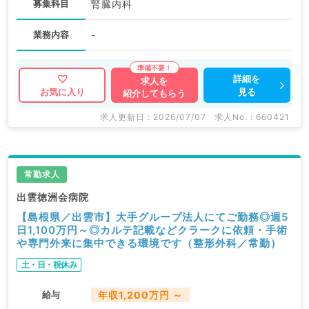
募集科目
腎臓内科
業務内容
-
詳細を
求人を
見る
お気に入り
紹介してもらう
求人更新日 : 2026/07/07
求人No. : 660421
常勤求人
出雲徳洲会病院
【島根県／出雲市】大手グループ法人にてご勤務◎週5
日1,100万円～◎カルテ記載などクラークに依頼・手術
や専門外来に集中できる環境です（整形外科／常勤）
土・日・祝休み
給与
年収1,200万円 ～