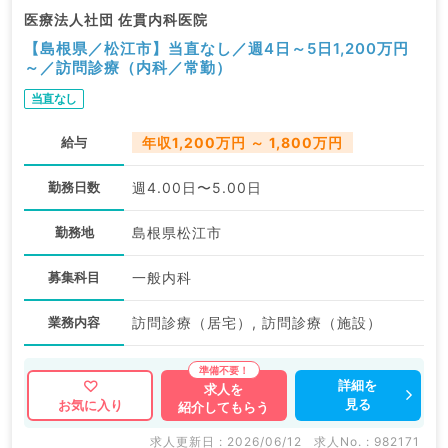
医療法人社団 佐貫内科医院
【島根県／松江市】当直なし／週4日～5日1,200万円
～／訪問診療（内科／常勤）
当直なし
給与
年収1,200万円 ～ 1,800万円
勤務日数
週4.00日〜5.00日
勤務地
島根県松江市
募集科目
一般内科
業務内容
訪問診療（居宅）, 訪問診療（施設）
詳細を
求人を
見る
お気に入り
紹介してもらう
求人更新日 : 2026/06/12
求人No. : 982171