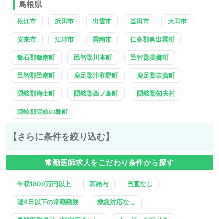
島根県
松江市
浜田市
出雲市
益田市
大田市
安来市
江津市
雲南市
仁多郡奥出雲町
飯石郡飯南町
邑智郡川本町
邑智郡美郷町
邑智郡邑南町
鹿足郡津和野町
鹿足郡吉賀町
隠岐郡海士町
隠岐郡西ノ島町
隠岐郡知夫村
隠岐郡隠岐の島町
【さらに条件を絞り込む】
常勤医師求人をこだわり条件から探す
年収1800万円以上
高給与
当直なし
週4日以下の常勤勤務
救急対応なし