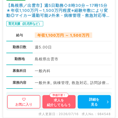
【島根県／出雲市】週5日勤務◇8時30分～17時15分
★年収1,100万円～1,500万円程度※経験年数により変
動◎マイカー通勤可能♪外来・病棟管理・救急対応等の
お仕事です（一般内科／常勤）
育児支援（託児所など）
給与
年収1,100万円 ～ 1,500万円
勤務日数
週5.00日
勤務地
島根県出雲市
募集科目
一般内科
業務内容
一般外来, 病棟管理, 救急対応, 訪問診療（居宅）, 訪問診療（施設）
詳細を
求人を
見る
お気に入り
紹介してもらう
求人更新日 : 2026/07/16
求人No. : 984548