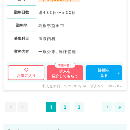
勤務日数
週4.00日〜5.00日
勤務地
島根県益田市
募集科目
血液内科
業務内容
一般外来, 病棟管理
詳細を
求人を
見る
お気に入り
紹介してもらう
求人更新日 : 2026/02/04
求人No. : 892207
1
2
3