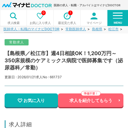
医師の求人・転職・アルバイトはマイナビDOCTOR
0
1
MENU
お気に入り求人
最近見た求人
マイページ
求人検索
医師求人・転職のマイナビDOCTOR
常勤医師求人
島根県
松江市
【
常勤求人
【島根県／松江市】週4日相談OK！1,200万円～
350床規模のケアミックス病院で医師募集です（泌
尿器科／常勤）
更新日 : 2026/01/21
求人No : 661737
お気に入り
求人を紹介してもらう
求人詳細