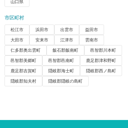
山口県
市区町村
松江市
浜田市
出雲市
益田市
大田市
安来市
江津市
雲南市
仁多郡奥出雲町
飯石郡飯南町
邑智郡川本町
邑智郡美郷町
邑智郡邑南町
鹿足郡津和野町
鹿足郡吉賀町
隠岐郡海士町
隠岐郡西ノ島町
隠岐郡知夫村
隠岐郡隠岐の島町