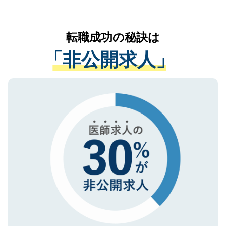
お気軽にご相談ください。先生専任のキャ
なく、医療機関側に開示したり、第三者に
リアパートナーが将来のご希望などをおう
提供することは一切ありません。また弊社
かがいして、現在の医療機関の状況や紹介
転職成功の秘訣は
は、個人情報の取り扱いについての厳密な
経験をまじえながら、適切なアドバイスを
管理基準を満たした事業者のみに付与され
「非公開求人」
させていただきます。すぐにご転職をされ
る、プライバシーマークを取得済みです。
ない方には、長期的なサポートが可能です
ご登録いただいた個人情報は、SSL（デー
ので、まずはご登録ください。
タ暗号化）によって保護されていますの
で、機密保持に関してもご安心ください。