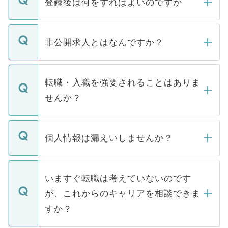
登録後は何をすればよいのですか
ご登録いただきましたら、弊社担当者がご
登録内容を確認し、その後メールもしくは
非公開求人とはなんですか？
お電話にて次のステップのご案内をいたし
ます。通常、5営業日以内にはご連絡をせて
マイナビDOCTORで取り扱っている求人の
いただきますので、しばらくお待ちくださ
うち約3割は、Webサイトからご覧いただ
転職・入職を強要されることはありま
い。
けない「非公開求人」です。非公開求人は
せんか？
下記の理由によって、一般には公開してい
ません。
転職・入職を強要することは一切ありませ
ん。また、仮に応募先から内定をいただい
個人情報は漏えいしませんか？
■応募殺到を避けるため 人気のある医療機
たとしても、ご本人が納得しない限り、内
関を公にしてしまうと、応募が殺到する場
定を承諾する必要はありません。内定先へ
個人情報が漏えいすることはありませんの
合があります。 選考を効率よく行うため
の辞退の連絡はキャリアパートナーが行い
で、ご安心ください。当サイトからの登録
いますぐ転職は考えていないのです
に、医療機関が求める条件に合った人材の
ますので、ご安心ください。
などで収集したご登録者様の個人情報は、
が、これからのキャリアを相談できま
みを人材紹介会社に依頼するケースが増え
ご本人のキャリアアップおよび転職活動の
ています。
すか？
支援を目的に使用いたします。お預かりし
ているすべての個人データはご本人の許可