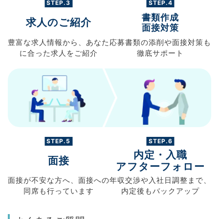
STEP.3
STEP.4
書類作成
求人のご紹介
面接対策
豊富な求人情報から、
あなた
応募書類の
添削や面接対策も
に合った求人を
ご紹介
徹底サポート
STEP.5
STEP.6
内定・入職
面接
アフターフォロー
面接が不安な方へ、
面接への
年収交渉や
入社日調整まで、
同席も
行っています
内定後もバックアップ