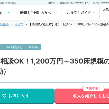
【島根県／松江市】週4日相談OK！1,200万円～350床規模のケアミックス病院で医師募集です（整形外科／常勤）の転職・求人｜医師の求人・転職・アルバイトは【マイナビDOCTOR】
自治体・公共団体採用ご担当者さまへ
採用ご担当者
お気
す
転職をご検討の方へ
お役立ちガイド
島根県
松江市
【島根県／松江市】週4日相談OK！1,200万円～350床
み
WEB面接可
高給与
相談OK！1,200万円～350床規
勤）
お気に入り
求人を紹介しても