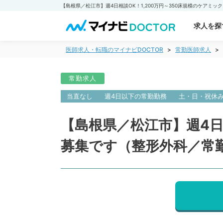
求人を探
医師求人・転職のマイナビDOCTOR
常勤医師求人
常勤求人
当直なし
週4日以下の常勤勤務
土・日・祝休
【島根県／松江市】週4日
募集です（整形外科／常