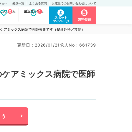
さまへ
拠点一覧
よくある質問
お電話でのお問い合わせについて
に入り求人
0
最近見た求人
1
スポット
無料登録
マイページ
規模のケアミックス病院で医師募集です（整形外科／常勤）
更新日 : 2026/01/21
求人No : 661739
模のケアミックス病院で医師
らう