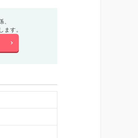
係、
します。