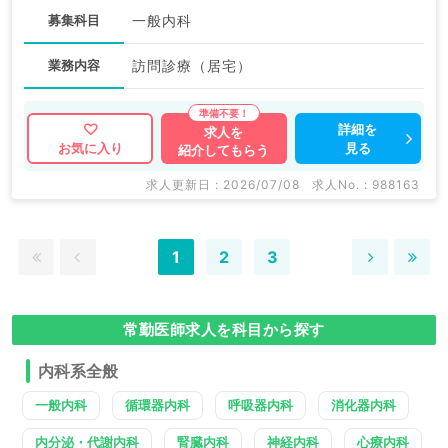
募集科目
一般内科
業務内容
訪問診療（居宅）
詳細を
求人を
見る
お気に入り
紹介してもらう
求人更新日 : 2026/07/08
求人No. : 988163
1
2
3
常勤医師求人を科目から探す
内科系全般
一般内科
循環器内科
呼吸器内科
消化器内科
内分泌・代謝内科
腎臓内科
神経内科
心療内科