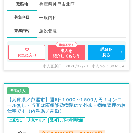
勤務地
兵庫県神戸市北区
募集科目
一般内科
業務内容
施設管理
詳細を
求人を
見る
お気に入り
紹介してもらう
求人更新日 : 2026/07/29
求人No. : 634134
常勤求人
【兵庫県／芦屋市】週5日1,000～1,500万円！オンコ
ール無し・当直は応相談◎病院にて外来・病棟管理のお
仕事です（内科系／常勤）
当直なし
人気エリア
週4日以下の常勤勤務
給与