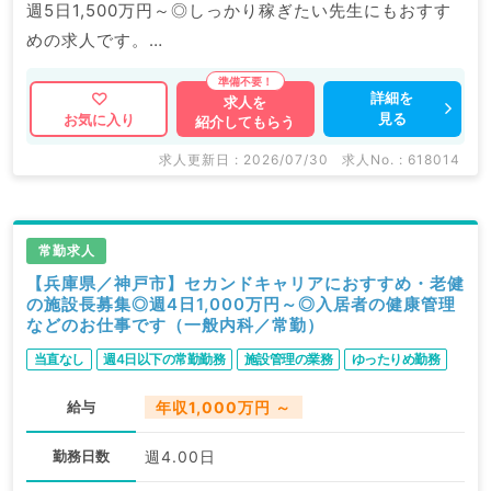
週5日1,500万円～◎しっかり稼ぎたい先生にもおすす
めの求人です。
最寄り駅より徒歩すぐ◎通勤も大変便利です♪
詳細を
求人を
見る
お気に入り
紹介してもらう
マイナビDOCTORでは病院やクリニックなどの医療機
関求人はもちろんのこと、
求人更新日 : 2026/07/30
求人No. : 618014
掲載情報以外にも産業医等の企業系求人も多数扱ってい
ます。
求人内容の詳細等はお気軽にお問合せ下さい。
常勤求人
【兵庫県／神戸市】セカンドキャリアにおすすめ・老健
の施設長募集◎週4日1,000万円～◎入居者の健康管理
などのお仕事です（一般内科／常勤）
当直なし
週4日以下の常勤勤務
施設管理の業務
ゆったりめ勤務
給与
年収1,000万円 ～
勤務日数
週4.00日