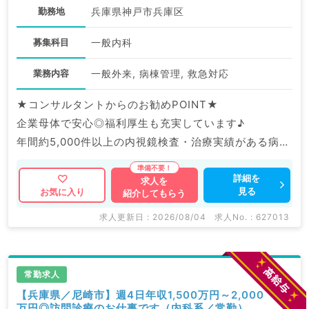
勤務地
兵庫県神戸市兵庫区
募集科目
一般内科
業務内容
一般外来, 病棟管理, 救急対応
★コンサルタントからのお勧めPOINT★
企業母体で安心◎福利厚生も充実しています♪
年間約5,000件以上の内視鏡検査・治療実績がある病院
です。
詳細を
求人を
見る
お気に入り
紹介してもらう
マイナビDOCTORでは病院やクリニックなどの医療機
関求人はもちろんのこと、
求人更新日 : 2026/08/04
求人No. : 627013
掲載情報以外にも産業医等の企業系求人も多数扱ってい
ます。
求人内容の詳細等はお気軽にお問合せ下さい。
常勤求人
【兵庫県／尼崎市】週4日年収1,500万円～2,000
万円◎訪問診療のお仕事です（内科系／常勤）