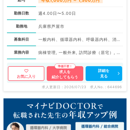
年収1,000万円 ～ 1,500万円
勤務日数
週4.00日〜5.00日
勤務地
兵庫県芦屋市
募集科目
一般内科、循環器内科、呼吸器内科、消化器内科、内分泌・代謝内科
業務内容
病棟管理, 一般外来, 訪問診療（居宅）, 訪問診療（施設）
詳細を
求人を
見る
お気に入り
紹介してもらう
求人更新日 : 2026/07/23
求人No. : 644696