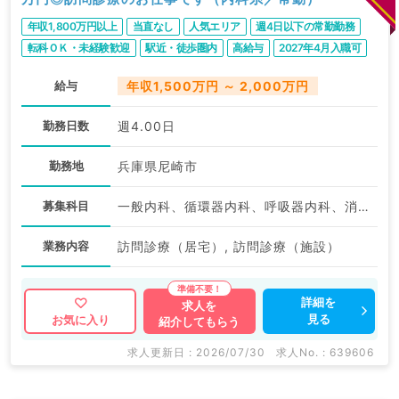
年収1,800万円以上
当直なし
人気エリア
週4日以下の常勤勤務
転科ＯＫ・未経験歓迎
駅近・徒歩圏内
高給与
2027年4月入職可
給与
年収1,500万円 ～ 2,000万円
勤務日数
週4.00日
勤務地
兵庫県尼崎市
募集科目
一般内科、循環器内科、呼吸器内科、消化器内科、内分泌・代謝内科、腎臓内科
業務内容
訪問診療（居宅）, 訪問診療（施設）
詳細を
求人を
見る
お気に入り
紹介してもらう
求人更新日 : 2026/07/30
求人No. : 639606