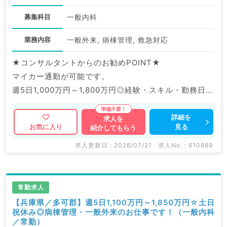
募集科目
一般内科
業務内容
一般外来, 病棟管理, 救急対応
★コンサルタントからのお勧めPOINT★
マイカー通勤が可能です。
週5日1,000万円～1,800万円◎経験・スキル・勤務日数
により相談可能です♪
詳細を
求人を
見る
お気に入り
紹介してもらう
マイナビDOCTORでは病院やクリニックなどの医療機
関求人はもちろんのこと、
求人更新日 : 2026/07/21
求人No. : 610689
掲載情報以外にも産業医等の企業系求人も多数扱ってい
ます。
求人内容の詳細等はお気軽にお問合せ下さい。
常勤求人
【兵庫県／多可郡】週5日1,100万円～1,850万円☆土日
祝休み◎病棟管理・一般外来のお仕事です！（一般内科
／常勤）