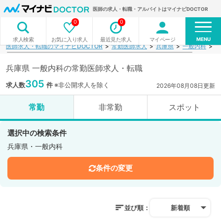
医師の求人・転職・アルバイトはマイナビDOCTOR
0
0
MENU
お気に入り求人
最近見た求人
マイページ
求人検索
医師求人・転職のマイナビDOCTOR
常勤医師求人
兵庫県
一般内科
検
兵庫県 一般内科の常勤医師求人・転職
305
求人数
件
※非公開求人を除く
2026年08月08日更新
常勤
非常勤
スポット
選択中の検索条件
兵庫県・一般内科
条件の変更
並び順：
新着順