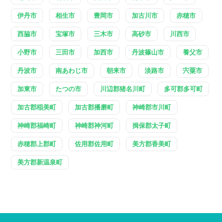
伊丹市
相生市
豊岡市
加古川市
赤穂市
西脇市
宝塚市
三木市
高砂市
川西市
小野市
三田市
加西市
丹波篠山市
養父市
丹波市
南あわじ市
朝来市
淡路市
宍粟市
加東市
たつの市
川辺郡猪名川町
多可郡多可町
加古郡稲美町
加古郡播磨町
神崎郡市川町
神崎郡福崎町
神崎郡神河町
揖保郡太子町
赤穂郡上郡町
佐用郡佐用町
美方郡香美町
美方郡新温泉町