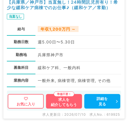
【兵庫県／神戸市】当直無し！24時間託児所有り！希
少な緩和ケア病棟でのお仕事♪（緩和ケア／常勤）
当直なし
給与
年収1,200万円 ～
勤務日数
週5.00日〜5.30日
勤務地
兵庫県神戸市
募集科目
緩和ケア科、一般内科
業務内容
一般外来, 病棟管理, 病棟管理, その他
詳細を
求人を
見る
お気に入り
紹介してもらう
求人更新日 : 2026/07/10
求人No. : 619925