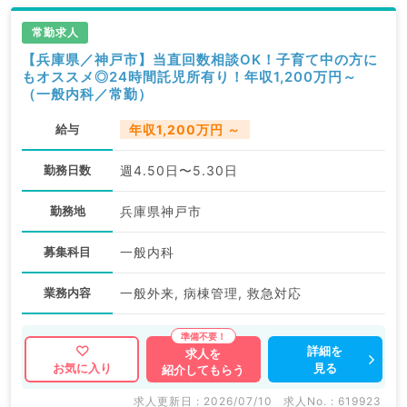
常勤求人
【兵庫県／神戸市】当直回数相談OK！子育て中の方に
もオススメ◎24時間託児所有り！年収1,200万円～
（一般内科／常勤）
給与
年収1,200万円 ～
勤務日数
週4.50日〜5.30日
勤務地
兵庫県神戸市
募集科目
一般内科
業務内容
一般外来, 病棟管理, 救急対応
詳細を
求人を
見る
お気に入り
紹介してもらう
求人更新日 : 2026/07/10
求人No. : 619923