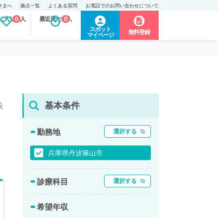
さまへ
拠点一覧
よくある質問
お電話でのお問い合わせについて
に入り求人
0
最近見た求人
0
スポット
無料登録
マイページ
基本条件
示
勤務地
選択する
兵庫県丹波篠山市
診療科目
選択する
希望年収