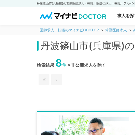
求人を探
医師求人・転職のマイナビDOCTOR
常勤医師求人
丹波篠山市(兵庫県)
8
検索結果
件
※非公開求人を除く