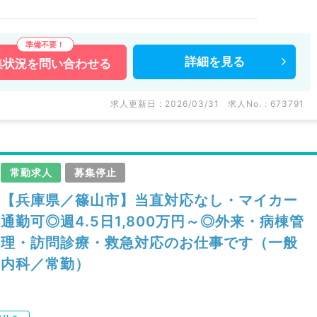
詳細を
見る
集状況を
問い合わせる
求人更新日 : 2026/03/31
求人No. : 673791
常勤求人
募集停止
【兵庫県／篠山市】当直対応なし・マイカー
通勤可◎週4.5日1,800万円～◎外来・病棟管
理・訪問診療・救急対応のお仕事です（一般
内科／常勤）