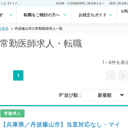
丹波篠山市(兵庫県)の常勤医師求人・転職｜医師の求人・転職・アルバイトは【マイナビDOCTOR】
自治体・公共団体採用ご担当者さまへ
採用ご担当者
お気
す
転職をご検討の方へ
お役立ちガイド
兵庫県
丹波篠山市の常勤医師求人一覧
の常勤医師求人・転職
1～8件を表
1
並び順：
新着順
常勤求人
【兵庫県／丹波篠山市】当直対応なし・マイ