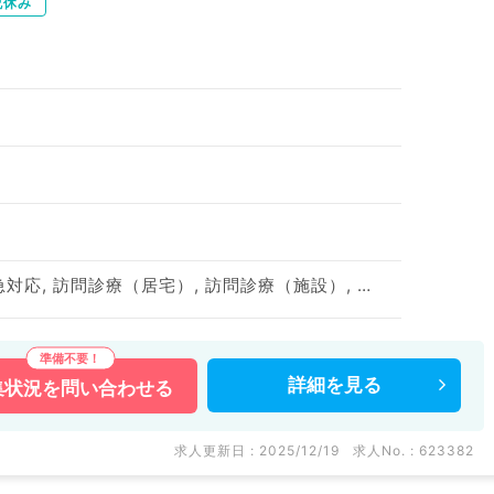
祝休み
一般外来, 病棟管理, 救急対応, 訪問診療（居宅）, 訪問診療（施設）, 一般健診・人間ドック, 透析管理
詳細を
見る
集状況を
問い合わせる
求人更新日 : 2025/12/19
求人No. : 623382