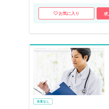
お気に入り
求
当直なし