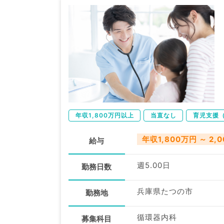
年収1,800万円以上
当直なし
育児支援
年収1,800万円 ～ 2,
給与
週5.00日
勤務日数
兵庫県たつの市
勤務地
循環器内科
募集科目