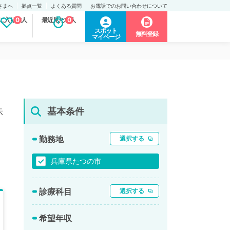
さまへ
拠点一覧
よくある質問
お電話でのお問い合わせについて
に入り求人
0
最近見た求人
0
スポット
無料登録
マイページ
基本条件
示
勤務地
選択する
兵庫県たつの市
診療科目
選択する
希望年収