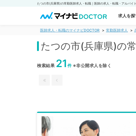
求人を探
医師求人・転職のマイナビDOCTOR
常勤医師求人
たつの市(兵庫県)の
21
検索結果
件
※非公開求人を除く