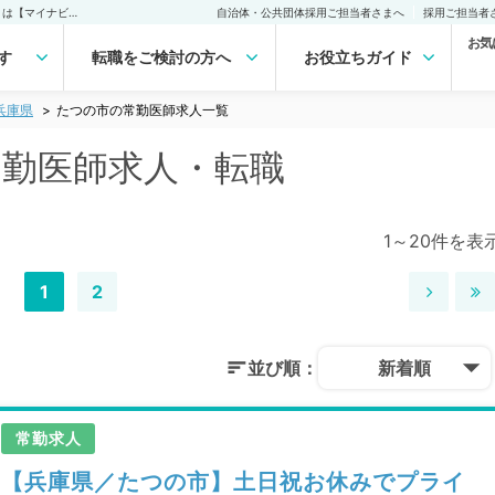
たつの市(兵庫県)の常勤医師求人・転職｜医師の求人・転職・アルバイトは【マイナビDOCTOR】
自治体・公共団体採用ご担当者さまへ
採用ご担当者
お気
す
転職をご検討の方へ
お役立ちガイド
兵庫県
たつの市の常勤医師求人一覧
常勤医師求人・転職
1～20件を表
1
2
並び順：
新着順
常勤求人
【兵庫県／たつの市】土日祝お休みでプライ