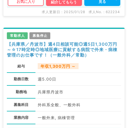
見る
お気に入り
紹介してもらう
求人更新日 : 2025/01/28
求人No. : 622234
常勤求人
募集停止
【兵庫県／丹波市】週4日相談可能◎週5日1,300万円
～☆17時定時◎地域医療に貢献する病院で外来・病棟
管理のお仕事です！（一般外科／常勤）
給与
年収1,300万円 ～
勤務日数
週5.00日
勤務地
兵庫県丹波市
募集科目
外科系全般、一般外科
業務内容
一般外来, 病棟管理