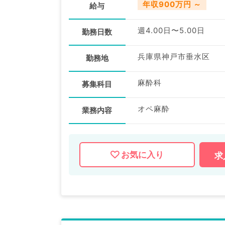
年収900万円 ～
給与
週4.00日〜5.00日
勤務日数
兵庫県神戸市垂水区
勤務地
麻酔科
募集科目
オペ麻酔
業務内容
お気に入り
求