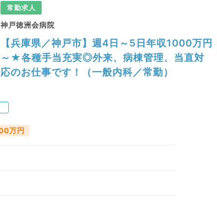
常勤求人
神戸徳洲会病院
【兵庫県／神戸市】週4日～5日年収1000万円
～★各種手当充実◎外来、病棟管理、当直対
応のお仕事です！（一般内科／常勤）
）
000万円