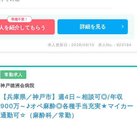
詳細を
見る
人を
紹介してもらう
求人更新日 : 2026/06/10
求人No. : 923194
常勤求人
神戸徳洲会病院
【兵庫県／神戸市】週4日～相談可◎/年収
900万～♪オペ麻酔◎各種手当充実★マイカー
通勤可☆（麻酔科／常勤）