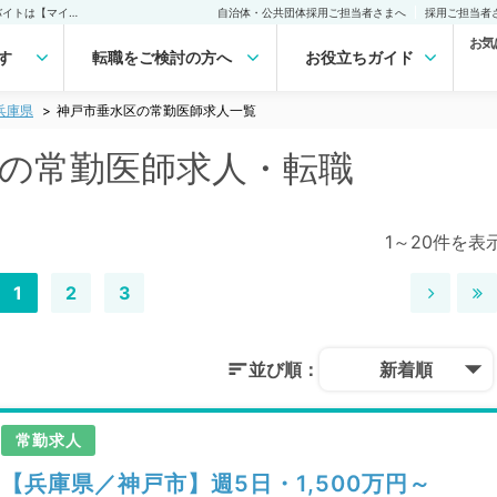
神戸市垂水区(兵庫県)の常勤医師求人・転職｜医師の求人・転職・アルバイトは【マイナビDOCTOR】
自治体・公共団体採用ご担当者さまへ
採用ご担当者
お気
す
転職をご検討の方へ
お役立ちガイド
兵庫県
神戸市垂水区の常勤医師求人一覧
)の常勤医師求人・転職
1～20件を表
1
2
3
並び順：
新着順
常勤求人
【兵庫県／神戸市】週5日・1,500万円～