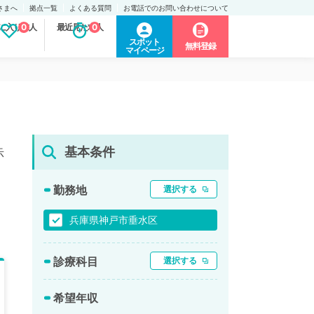
さまへ
拠点一覧
よくある質問
お電話でのお問い合わせについて
に入り求人
0
最近見た求人
0
スポット
無料登録
マイページ
基本条件
示
勤務地
選択する
兵庫県神戸市垂水区
診療科目
選択する
希望年収