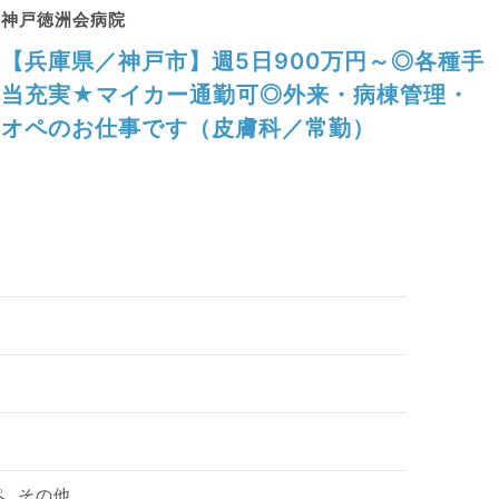
神戸徳洲会病院
【兵庫県／神戸市】週5日900万円～◎各種手
当充実★マイカー通勤可◎外来・病棟管理・
オペのお仕事です（皮膚科／常勤）
ペ, その他