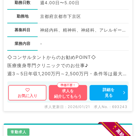
勤務日数
週4.00日〜5.00日
勤務地
京都府京都市下京区
募集科目
神経内科、精神科、神経科、アレルギー科、リウマチ科、小児科、整形外科、形成外科、美容外科、脳神経外科、呼吸器外科、心臓血管外科、小児外科、皮膚科、泌尿器科、産婦人科、産科、婦人科、眼科、耳鼻咽喉科、気管食道科、放射線科、リハビリテーション科、麻酔科、ペインクリニック、人工透析科、緩和ケア科、一般内科、循環器内科、呼吸器内科、消化器内科、内分泌・代謝内科、腎臓内科、老年内科、血液内科、外科系全般、一般外科、消化器外科、乳腺外科、総合診療科、美容皮膚科、健診・人間ドック、救急科・ＩＣＵ、病理科、基礎医学系、膠原病科、スポーツ整形外科、大腸・肛門外科、その他、産業医、科目不問
業務内容
-
◇コンサルタントからのお勧めPOINT◇
医療痩身専門クリニックでのお仕事♪
週3～5日年収1,200万円～2,500万円・条件等は最大限
考慮◎しっかり稼ぎたい先生にもおススメです。
医療痩身クリニックのパイオニアであり、指導体制も充
詳細を
求人を
見る
お気に入り
紹介してもらう
実しております。
求人更新日 : 2026/01/21
求人No. : 693243
マイナビDOCTORでは病院やクリニックなどの医療機
関求人はもちろんのこと、
掲載情報以外にも産業医等の企業系求人も多数扱ってい
常勤求人