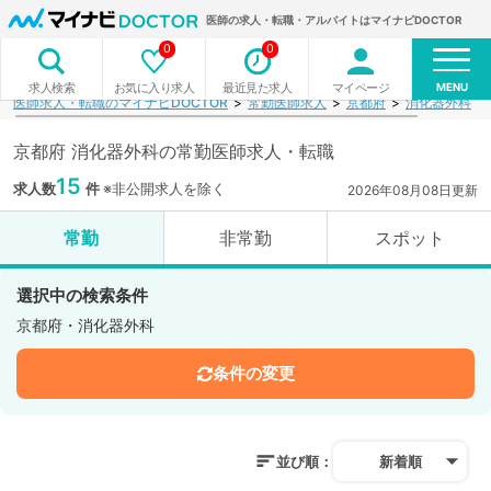
医師の求人・転職・アルバイトはマイナビDOCTOR
0
0
MENU
お気に入り求人
最近見た求人
マイページ
求人検索
医師求人・転職のマイナビDOCTOR
常勤医師求人
京都府
消化器外科
京都府 消化器外科の常勤医師求人・転職
15
求人数
件
※非公開求人を除く
2026年08月08日更新
常勤
非常勤
スポット
選択中の検索条件
京都府・消化器外科
条件の変更
並び順：
新着順