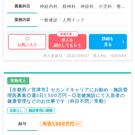
募集科目
神経内科、精神科、神経科、小児科、整形外科、形成外科、脳神経外科、呼吸器外科、心臓血管外科、皮膚科、産婦人科、産科、婦人科、眼科、耳鼻咽喉科、一般内科、循環器内科、呼吸器内科、消化器内科、内分泌・代謝内科、腎臓内科、血液内科、外科系全般、一般外科、消化器外科、乳腺外科、科目不問
業務内容
一般健診・人間ドック
詳細を
求人を
見る
お気に入り
紹介してもらう
求人更新日 : 2022/06/07
求人No. : 630584
常勤求人
【京都府／宮津市】セカンドキャリアにお勧め・施設管
理医募集◎週5日1,500万円～◎老健施設にて入居者の
健康管理などのお仕事です（科目不問／常勤）
当直なし
施設管理の業務
給与
年収1,500万円 ～