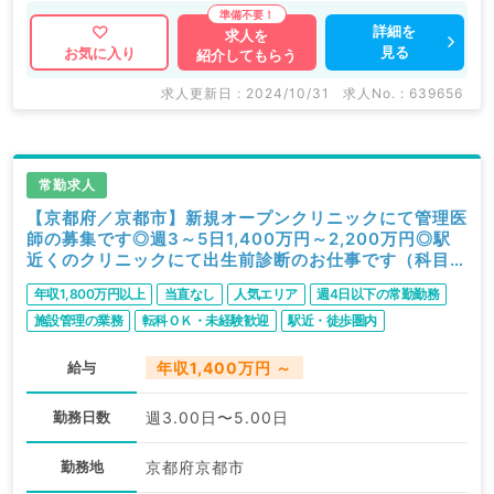
詳細を
求人を
見る
お気に入り
紹介してもらう
求人更新日 : 2024/10/31
求人No. : 639656
常勤求人
【京都府／京都市】新規オープンクリニックにて管理医
師の募集です◎週3～5日1,400万円～2,200万円◎駅
近くのクリニックにて出生前診断のお仕事です（科目不
問／常勤）
年収1,800万円以上
当直なし
人気エリア
週4日以下の常勤勤務
施設管理の業務
転科ＯＫ・未経験歓迎
駅近・徒歩圏内
給与
年収1,400万円 ～
勤務日数
週3.00日〜5.00日
勤務地
京都府京都市