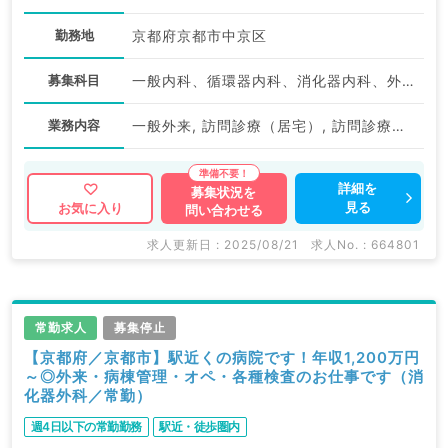
勤務地
京都府京都市中京区
募集科目
一般内科、循環器内科、消化器内科、外科系全般、一般外科、消化器外科、科目不問
業務内容
一般外来, 訪問診療（居宅）, 訪問診療（施設）
詳細を
募集状況を
見る
お気に入り
問い合わせる
求人更新日 : 2025/08/21
求人No. : 664801
常勤求人
募集停止
【京都府／京都市】駅近くの病院です！年収1,200万円
～◎外来・病棟管理・オペ・各種検査のお仕事です（消
化器外科／常勤）
週4日以下の常勤勤務
駅近・徒歩圏内