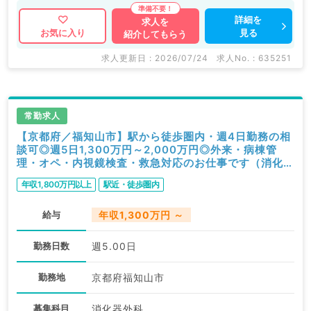
詳細を
求人を
見る
お気に入り
紹介してもらう
求人更新日 : 2026/07/24
求人No. : 635251
常勤求人
【京都府／福知山市】駅から徒歩圏内・週4日勤務の相
談可◎週5日1,300万円～2,000万円◎外来・病棟管
理・オペ・内視鏡検査・救急対応のお仕事です（消化器
外科／常勤）
年収1,800万円以上
駅近・徒歩圏内
給与
年収1,300万円 ～
勤務日数
週5.00日
勤務地
京都府福知山市
募集科目
消化器外科