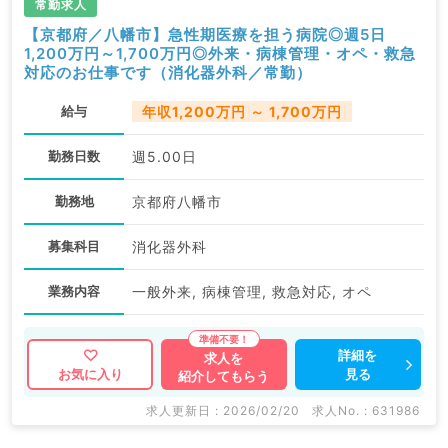
常勤求人
【京都府／八幡市】急性期医療を担う病院◎週5日
1,200万円～1,700万円◎外来・病棟管理・オペ・救急
対応のお仕事です（消化器外科／常勤）
給与
年収1,200万円 ～ 1,700万円
勤務日数
週5.00日
勤務地
京都府八幡市
募集科目
消化器外科
業務内容
一般外来, 病棟管理, 救急対応, オペ
詳細を
求人を
見る
お気に入り
紹介してもらう
求人更新日 : 2026/02/20
求人No. : 631986