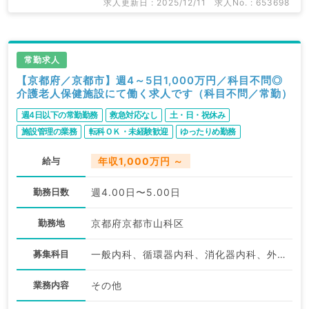
求人更新日 : 2025/12/11
求人No. : 653698
常勤求人
【京都府／京都市】週4～5日1,000万円／科目不問◎
介護老人保健施設にて働く求人です（科目不問／常勤）
週4日以下の常勤勤務
救急対応なし
土・日・祝休み
施設管理の業務
転科ＯＫ・未経験歓迎
ゆったりめ勤務
給与
年収1,000万円 ～
勤務日数
週4.00日〜5.00日
勤務地
京都府京都市山科区
募集科目
一般内科、循環器内科、消化器内科、外科系全般、一般外科、消化器外科、科目不問
業務内容
その他