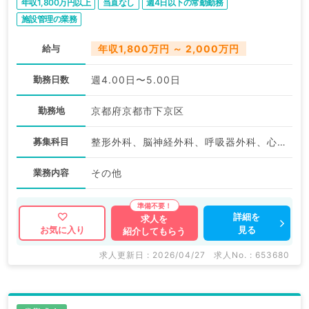
年収1,800万円以上
当直なし
週4日以下の常勤勤務
施設管理の業務
給与
年収1,800万円 ～ 2,000万円
勤務日数
週4.00日〜5.00日
勤務地
京都府京都市下京区
募集科目
整形外科、脳神経外科、呼吸器外科、心臓血管外科、一般内科、循環器内科、呼吸器内科、消化器内科、内分泌・代謝内科、腎臓内科、外科系全般、一般外科、消化器外科、科目不問
業務内容
その他
詳細を
求人を
見る
お気に入り
紹介してもらう
求人更新日 : 2026/04/27
求人No. : 653680