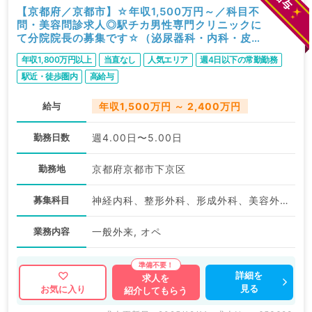
ます。
【京都府／京都市】☆年収1,500万円～／科目不
問・美容問診求人◎駅チカ男性専門クリニックに
求人内容の詳細等はお気軽にお問合せ下さい。
て分院院長の募集です☆（泌尿器科・内科・皮膚
科／常勤）
年収1,800万円以上
当直なし
人気エリア
週4日以下の常勤勤務
駅近・徒歩圏内
高給与
給与
年収1,500万円 ～ 2,400万円
勤務日数
週4.00日〜5.00日
勤務地
京都府京都市下京区
募集科目
神経内科、整形外科、形成外科、美容外科、脳神経外科、呼吸器外科、皮膚科、泌尿器科、一般内科、循環器内科、呼吸器内科、消化器内科、内分泌・代謝内科、腎臓内科、老年内科、血液内科、外科系全般、一般外科、消化器外科、乳腺外科、膠原病科、スポーツ整形外科、大腸・肛門外科、科目不問
業務内容
一般外来, オペ
詳細を
求人を
見る
お気に入り
紹介してもらう