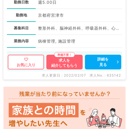
勤務日数
週5.00日
勤務地
京都府宮津市
募集科目
整形外科、脳神経外科、呼吸器外科、心臓血管外科、一般内科、循環器内科、呼吸器内科、消化器内科、内分泌・代謝内科、腎臓内科、外科系全般、一般外科、消化器外科、科目不問
業務内容
病棟管理, 施設管理
詳細を
求人を
見る
お気に入り
紹介してもらう
求人更新日 : 2022/02/07
求人No. : 635142