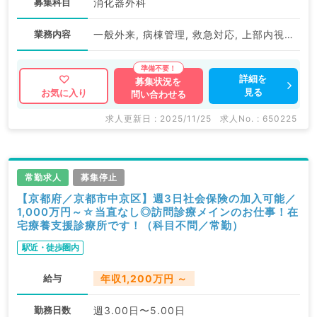
募集科目
消化器外科
業務内容
一般外来, 病棟管理, 救急対応, 上部内視鏡検査（ＧＦ）, 下部内視鏡検査（ＣＦ）
詳細を
募集状況を
見る
お気に入り
問い合わせる
求人更新日 : 2025/11/25
求人No. : 650225
常勤求人
募集停止
【京都府／京都市中京区】週3日社会保険の加入可能／
1,000万円～☆当直なし◎訪問診療メインのお仕事！在
宅療養支援診療所です！（科目不問／常勤）
駅近・徒歩圏内
給与
年収1,200万円 ～
勤務日数
週3.00日〜5.00日