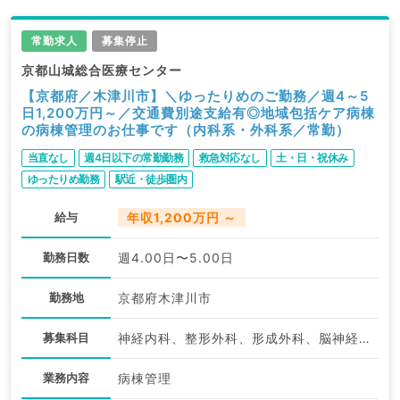
求人内容の詳細等はお気軽にお問合せ下さい。
常勤求人
募集停止
京都山城総合医療センター
【京都府／木津川市】＼ゆったりめのご勤務／週4～5
日1,200万円～／交通費別途支給有◎地域包括ケア病棟
の病棟管理のお仕事です（内科系・外科系／常勤）
当直なし
週4日以下の常勤勤務
救急対応なし
土・日・祝休み
ゆったりめ勤務
駅近・徒歩圏内
給与
年収1,200万円 ～
勤務日数
週4.00日〜5.00日
勤務地
京都府木津川市
募集科目
神経内科、整形外科、形成外科、脳神経外科、呼吸器外科、心臓血管外科、泌尿器科、一般内科、循環器内科、呼吸器内科、消化器内科、内分泌・代謝内科、腎臓内科、老年内科、血液内科、外科系全般、一般外科、消化器外科、乳腺外科、膠原病科、大腸・肛門外科、脊髄・脊椎外科
業務内容
病棟管理