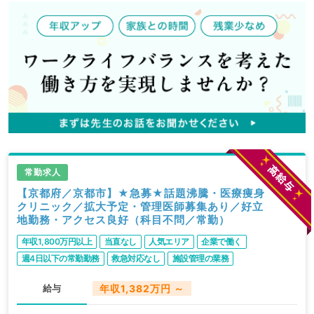
常勤求人
【京都府／京都市】★急募★話題沸騰・医療痩身
クリニック／拡大予定・管理医師募集あり／好立
地勤務・アクセス良好（科目不問／常勤）
年収1,800万円以上
当直なし
人気エリア
企業で働く
週4日以下の常勤勤務
救急対応なし
施設管理の業務
転科ＯＫ・未経験歓迎
ゆったりめ勤務
駅近・徒歩圏内
給与
年収1,382万円 ～
WEB面接可
高給与