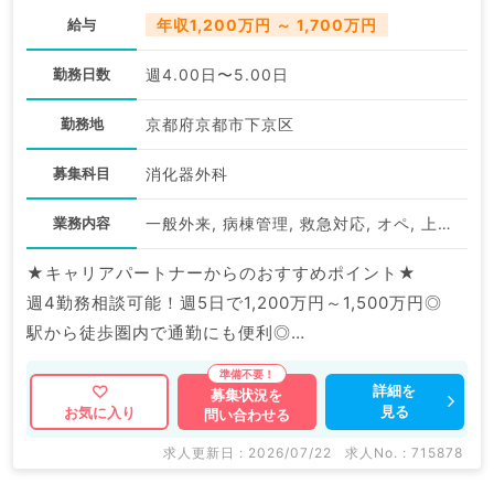
給与
年収1,200万円 ～ 1,700万円
勤務日数
週4.00日〜5.00日
勤務地
京都府京都市下京区
募集科目
消化器外科
業務内容
一般外来, 病棟管理, 救急対応, オペ, 上部内視鏡検査（ＧＦ）, 下部内視鏡検査（ＣＦ）, その他
★キャリアパートナーからのおすすめポイント★
週4勤務相談可能！週5日で1,200万円～1,500万円◎
駅から徒歩圏内で通勤にも便利◎
マイナビDOCTORでは病院やクリニックなどの医療機
詳細を
募集状況を
見る
お気に入り
問い合わせる
関求人はもちろんのこと、
掲載情報以外にも産業医等の企業系求人も多数扱ってい
求人更新日 : 2026/07/22
求人No. : 715878
ます。