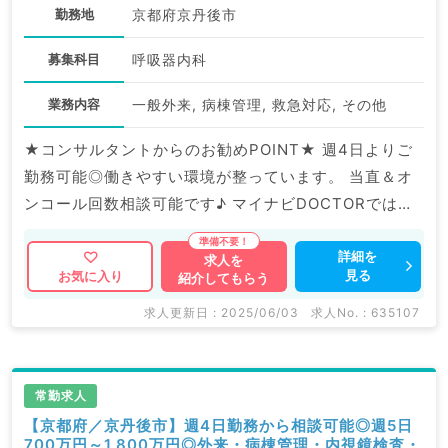
勤務地
京都府京丹後市
募集科目
呼吸器内科
業務内容
一般外来, 病棟管理, 救急対応, その他
★コンサルタントからのお勧めPOINT★ 週4日よりご
勤務可能◎働きやすい環境が整っています。 当直＆オ
ンコール回数相談可能です♪ マイナビDOCTORでは病
院やクリニックなどの医療機関求人はもちろんのこと、
掲載情報以外にも産業医等の企業系求人も多数扱ってい
詳細を
求人を
見る
お気に入り
紹介してもらう
ます。 求人内容の詳細等はお気軽にお問合せ下さい。
求人更新日 : 2025/06/03
求人No. : 635107
常勤求人
【京都府／京丹後市】週4日勤務から相談可能◎週5日
700万円～1,800万円◎外来・病棟管理・内視鏡検査・