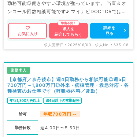
勤務可能◎働きやすい環境が整っています。 当直＆オ
ンコール回数相談可能です♪ マイナビDOCTORでは病
院やクリニックなどの医療機関求人はもちろんのこと、
掲載情報以外にも産業医等の企業系求人も多数扱ってい
詳細を
求人を
見る
お気に入り
紹介してもらう
ます。 求人内容の詳細等はお気軽にお問合せ下さい。
求人更新日 : 2025/06/03
求人No. : 635108
常勤求人
【京都府／京丹後市】週4日勤務から相談可能◎週5日
700万円～1,800万円◎外来・病棟管理・救急対応・各
種検査のお仕事です（呼吸器内科／常勤）
年収1,800万円以上
週4日以下の常勤勤務
給与
年収700万円 ～
勤務日数
週4.00日〜5.50日