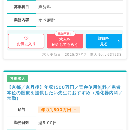
募集科目
麻酔科
業務内容
オペ麻酔
詳細を
求人を
見る
お気に入り
紹介してもらう
求人更新日 : 2025/07/17
求人No. : 631533
常勤求人
【京都／京丹後】年収1500万円／官舎使用無料／患者
本位の医療を提供したい先生におすすめ（消化器内科／
常勤）
給与
年収1,500万円 ～
勤務日数
週5.00日