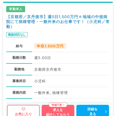
常勤求人
【京都府／京丹後市】週5日1,500万円☆地域の中核病
院にて病棟管理・一般外来のお仕事です！（小児科／常
勤）
救急対応なし
給与
年収1,500万円
勤務日数
週5.00日
勤務地
京都府京丹後市
募集科目
小児科
業務内容
一般外来, 病棟管理
詳細を
求人を
見る
お気に入り
紹介してもらう