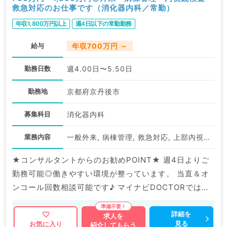
救急対応のお仕事です（消化器内科／常勤）
年収1,800万円以上
週4日以下の常勤勤務
給与
年収700万円 ～
勤務日数
週4.00日〜5.50日
勤務地
京都府京丹後市
募集科目
消化器内科
業務内容
一般外来, 病棟管理, 救急対応, 上部内視鏡検査（ＧＦ）, 下部内視鏡検査（ＣＦ）
★コンサルタントからのお勧めPOINT★ 週4日よりご
勤務可能◎働きやすい環境が整っています。 当直＆オ
ンコール回数相談可能です♪ マイナビDOCTORでは病
院やクリニックなどの医療機関求人はもちろんのこと、
掲載情報以外にも産業医等の企業系求人も多数扱ってい
詳細を
求人を
見る
お気に入り
紹介してもらう