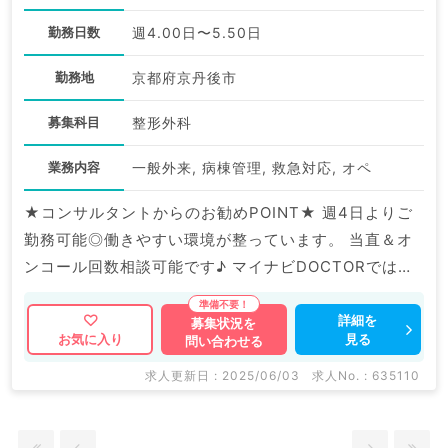
勤務日数
週4.00日〜5.50日
勤務地
京都府京丹後市
募集科目
整形外科
業務内容
一般外来, 病棟管理, 救急対応, オペ
★コンサルタントからのお勧めPOINT★ 週4日よりご
勤務可能◎働きやすい環境が整っています。 当直＆オ
ンコール回数相談可能です♪ マイナビDOCTORでは病
院やクリニックなどの医療機関求人はもちろんのこと、
掲載情報以外にも産業医等の企業系求人も多数扱ってい
詳細を
募集状況を
見る
お気に入り
問い合わせる
ます。 求人内容の詳細等はお気軽にお問合せ下さい。
求人更新日 : 2025/06/03
求人No. : 635110