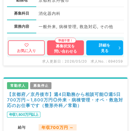
勤務地
京都府京丹後市
募集科目
消化器内科
業務内容
一般外来, 病棟管理, 救急対応, その他
詳細を
募集状況を
見る
お気に入り
問い合わせる
求人更新日 : 2026/05/20
求人No. : 694059
常勤求人
募集停止
【京都府／京丹後市】週4日勤務から相談可能◎週5日
700万円～1,800万円◎外来・病棟管理・オペ・救急対
応のお仕事です（整形外科／常勤）
年収1,800万円以上
給与
年収700万円 ～