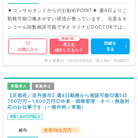
★コンサルタントからのお勧めPOINT★ 週4日よりご
勤務可能◎働きやすい環境が整っています。 当直＆オ
ンコール回数相談可能です♪ マイナビDOCTORでは病
院やクリニックなどの医療機関求人はもちろんのこと、
掲載情報以外にも産業医等の企業系求人も多数扱ってい
詳細を
求人を
見る
お気に入り
紹介してもらう
ます。 求人内容の詳細等はお気軽にお問合せ下さい。
求人更新日 : 2025/06/03
求人No. : 626031
常勤求人
募集停止
【京都府／京丹後市】週4日勤務から相談可能◎週5日
700万円～1,800万円◎外来・病棟管理・オペ・救急対
応のお仕事です（一般外科／常勤）
年収1,800万円以上
給与
年収700万円 ～