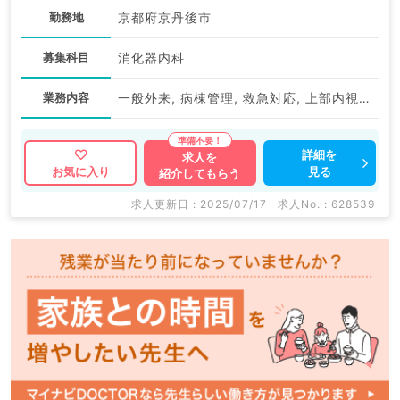
勤務地
京都府京丹後市
募集科目
消化器内科
業務内容
一般外来, 病棟管理, 救急対応, 上部内視鏡検査（ＧＦ）, 下部内視鏡検査（ＣＦ）
詳細を
求人を
見る
お気に入り
紹介してもらう
求人更新日 : 2025/07/17
求人No. : 628539