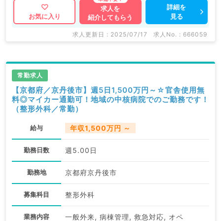
詳細を
求人を
見る
お気に入り
紹介してもらう
求人更新日 : 2025/07/17
求人No. : 666059
常勤求人
【京都府／京丹後市】週5日1,500万円～☆官舎使用無
料◎マイカー通勤可！地域の中核病院でのご勤務です！
（整形外科／常勤）
給与
年収1,500万円 ～
勤務日数
週5.00日
勤務地
京都府京丹後市
募集科目
整形外科
業務内容
一般外来, 病棟管理, 救急対応, オペ