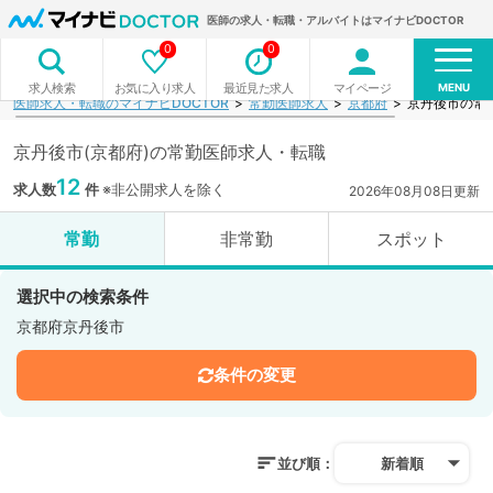
医師の求人・転職・アルバイトはマイナビDOCTOR
0
0
MENU
お気に入り求人
最近見た求人
マイページ
求人検索
医師求人・転職のマイナビDOCTOR
常勤医師求人
京都府
京丹後市の常
京丹後市(京都府)の常勤医師求人・転職
12
求人数
件
※非公開求人を除く
2026年08月08日更新
常勤
非常勤
スポット
選択中の検索条件
京都府京丹後市
条件の変更
並び順：
新着順