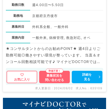
勤務日数
週4.00日〜5.50日
勤務地
京都府京丹後市
募集科目
外科系全般、一般外科
業務内容
一般外来, 病棟管理, 救急対応, オペ
★コンサルタントからのお勧めPOINT★ 週4日よりご
勤務可能◎働きやすい環境が整っています。 当直＆オ
ンコール回数相談可能です♪ マイナビDOCTORでは病
院やクリニックなどの医療機関求人はもちろんのこと、
掲載情報以外にも産業医等の企業系求人も多数扱ってい
詳細を
募集状況を
見る
お気に入り
問い合わせる
ます。 求人内容の詳細等はお気軽にお問合せ下さい。
求人更新日 : 2024/09/02
求人No. : 635109