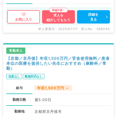
詳細を
求人を
見る
お気に入り
紹介してもらう
求人更新日 : 2025/07/17
求人No. : 666046
常勤求人
【京都／京丹後】年収1,500万円／官舎使用無料／患者
本位の医療を提供したい先生におすすめ（麻酔科／常
勤）
当直なし
救急対応なし
給与
年収1,500万円 ～
勤務日数
週5.00日
勤務地
京都府京丹後市