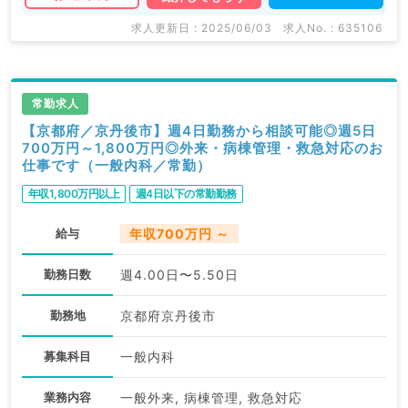
ます。 求人内容の詳細等はお気軽にお問合せ下さい。
求人更新日 : 2025/06/03
求人No. : 635106
常勤求人
【京都府／京丹後市】週4日勤務から相談可能◎週5日
700万円～1,800万円◎外来・病棟管理・救急対応のお
仕事です（一般内科／常勤）
年収1,800万円以上
週4日以下の常勤勤務
給与
年収700万円 ～
勤務日数
週4.00日〜5.50日
勤務地
京都府京丹後市
募集科目
一般内科
業務内容
一般外来, 病棟管理, 救急対応