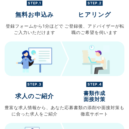
STEP.1
STEP.2
無料お申込み
ヒアリング
登録フォームから
1分ほどで
ご登録後、
アドバイザーが転
ご入力
いただけます
職の
ご希望を伺います
STEP.3
STEP.4
書類作成
求人のご紹介
面接対策
豊富な求人情報から、
あなた
応募書類の
添削や面接対策も
に合った求人を
ご紹介
徹底サポート