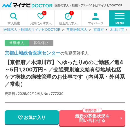
医師の求人・転職・アルバイトはマイナビDOCTOR
0
1
MENU
お気に入り求人
最近見た求人
マイページ
求人検索
医師求人・転職のマイナビDOCTOR
常勤医師求人
京都府
木津川市
常勤求人
募集停止
京都山城総合医療センター
の常勤医師求人
【京都府／木津川市】＼ゆったりめのご勤務／週4
～5日1,200万円～／交通費別途支給有◎地域包括
ケア病棟の病棟管理のお仕事です（内科系・外科系
／常勤）
更新日 : 2025/02/12
求人No : 777230
最新の募集状況を
お気に入り
問い合わせる