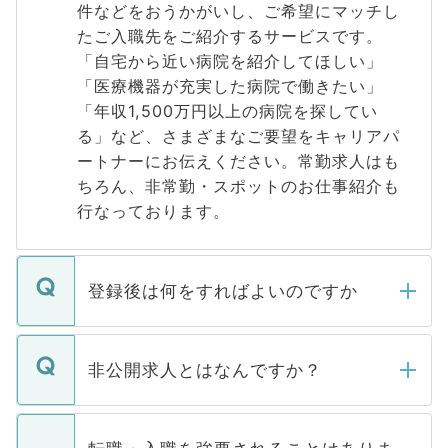
件などをおうかがいし、ご希望にマッチし
たご入職先をご紹介するサービスです。
「自宅から近い病院を紹介してほしい」
「医療機器が充実した病院で働きたい」
「年収1,500万円以上の病院を探してい
る」など、さまざまなご要望をキャリアパ
ートナーにお伝えください。常勤求人はも
ちろん、非常勤・スポットのお仕事紹介も
行なっております。
登録後は何をすればよいのですか
ご登録いただきましたら、弊社担当者がご
登録内容を確認し、その後メールもしくは
非公開求人とはなんですか？
お電話にて次のステップのご案内をいたし
ます。通常、5営業日以内にはご連絡をせて
マイナビDOCTORで取り扱っている求人の
いただきますので、しばらくお待ちくださ
うち約3割は、Webサイトからご覧いただ