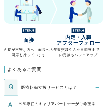
STEP.5
STEP.6
内定・入職
面接
アフターフォロー
面接が不安な方へ、
面接への
年収交渉や
入社日調整まで、
同席も
行っています
内定後もバックアップ
よくあるご質問
医療転職支援サービスとは？
医師専任のキャリアパートナーがご希望条