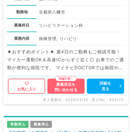
勤務地
京都府八幡市
募集科目
リハビリテーション科
業務内容
病棟管理, リハビリ
★おすすめポイント★ 週4日のご勤務もご相談可能！
マイカー通勤OK＆高速ICからすぐ近く◎ お車でのご通
勤が便利な病院です。 マイナビDOCTORでは病院やク
リニックなどの医療機関求人はもちろんのこと、 産業
医等の企業系求人も多数扱っています。 求人内容の詳
詳細を
募集状況を
見る
お気に入り
問い合わせる
細等はお気軽にお問合せ下さい。
求人更新日 : 2025/03/25
求人No. : 635173
常勤求人
募集停止