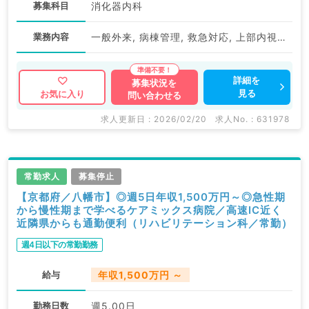
募集科目
消化器内科
業務内容
一般外来, 病棟管理, 救急対応, 上部内視鏡検査（ＧＦ）, 下部内視鏡検査（ＣＦ）
詳細を
募集状況を
見る
お気に入り
問い合わせる
求人更新日 : 2026/02/20
求人No. : 631978
常勤求人
募集停止
【京都府／八幡市】◎週5日年収1,500万円～◎急性期
から慢性期まで学べるケアミックス病院／高速IC近く
近隣県からも通勤便利（リハビリテーション科／常勤）
週4日以下の常勤勤務
給与
年収1,500万円 ～
勤務日数
週5.00日