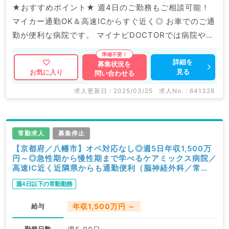
★おすすめポイント★ 週4日のご勤務もご相談可能！
マイカー通勤OK＆高速ICからすぐ近く◎ お車でのご通
勤が便利な病院です。 マイナビDOCTORでは病院やク
リニックなどの医療機関求人はもちろんのこと、 産業
医等の企業系求人も多数扱っています。 求人内容の詳
詳細を
募集状況を
見る
お気に入り
問い合わせる
細等はお気軽にお問合せ下さい。
求人更新日 : 2025/03/25
求人No. : 641328
常勤求人
募集停止
【京都府／八幡市】オペ対応なし◎週5日年収1,500万
円～◎急性期から慢性期まで学べるケアミックス病院／
高速IC近く近隣県からも通勤便利（脳神経外科／常
勤）
週4日以下の常勤勤務
給与
年収1,500万円 ～
勤務日数