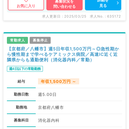
医等の企業系求人も多数扱っています。 求人内容の詳
詳細を
募集状況を
見る
お気に入り
問い合わせる
細等はお気軽にお問合せ下さい。
求人更新日 : 2025/03/25
求人No. : 635172
常勤求人
募集停止
【京都府／八幡市】週5日年収1,500万円～◎急性期か
ら慢性期まで学べるケアミックス病院／高速IC近く近
隣県からも通勤便利（消化器内科／常勤）
週4日以下の常勤勤務
給与
年収1,500万円 ～
勤務日数
週5.00日
勤務地
京都府八幡市
募集科目
消化器内科