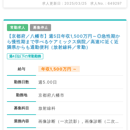
求人更新日 : 2025/03/25
求人No. : 649297
常勤求人
募集停止
【京都府／八幡市】週5日年収1,500万円～◎急性期か
ら慢性期まで学べるケアミックス病院／高速IC近く近
隣県からも通勤便利（放射線科／常勤）
週4日以下の常勤勤務
給与
年収1,500万円 ～
勤務日数
週5.00日
勤務地
京都府八幡市
募集科目
放射線科
業務内容
画像診断（一次読影）, 画像診断（二次読影）