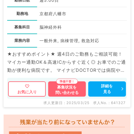
週5.00日
勤務地
京都府八幡市
募集科目
脳神経外科
業務内容
一般外来, 病棟管理, 救急対応
★おすすめポイント★ 週4日のご勤務もご相談可能！
マイカー通勤OK＆高速ICからすぐ近く◎ お車でのご通
勤が便利な病院です。 マイナビDOCTORでは病院やク
リニックなどの医療機関求人はもちろんのこと、 産業
医等の企業系求人も多数扱っています。 求人内容の詳
詳細を
募集状況を
見る
お気に入り
問い合わせる
細等はお気軽にお問合せ下さい。
求人更新日 : 2025/03/25
求人No. : 641327