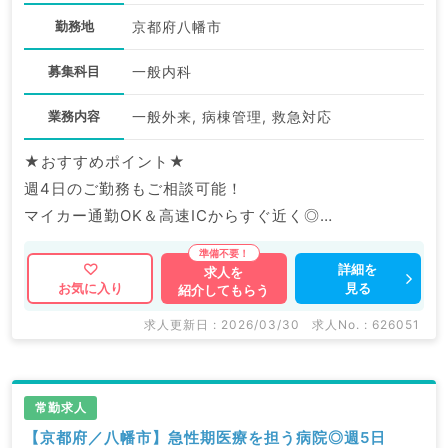
勤務地
京都府八幡市
募集科目
一般内科
業務内容
一般外来, 病棟管理, 救急対応
★おすすめポイント★
週4日のご勤務もご相談可能！
マイカー通勤OK＆高速ICからすぐ近く◎
お車でのご通勤が便利な病院です。
詳細を
求人を
見る
お気に入り
紹介してもらう
マイナビDOCTORでは病院やクリニックなどの医療機
関求人はもちろんのこと、
求人更新日 : 2026/03/30
求人No. : 626051
産業医等の企業系求人も多数扱っています。
求人内容の詳細等はお気軽にお問合せ下さい。
常勤求人
【京都府／八幡市】急性期医療を担う病院◎週5日