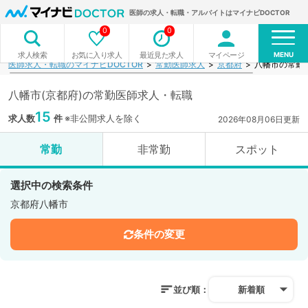
医師の求人・転職・アルバイトはマイナビDOCTOR
0
0
MENU
お気に入り求人
最近見た求人
マイページ
求人検索
医師求人・転職のマイナビDOCTOR
常勤医師求人
京都府
八幡市の常勤
八幡市(京都府)の常勤医師求人・転職
15
求人数
件
※非公開求人を除く
2026年08月06日更新
常勤
非常勤
スポット
選択中の検索条件
京都府八幡市
条件の変更
並び順：
新着順