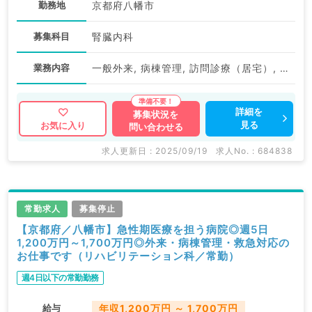
勤務地
京都府八幡市
募集科目
腎臓内科
業務内容
一般外来, 病棟管理, 訪問診療（居宅）, 訪問診療（施設）, 透析管理
詳細を
募集状況を
見る
お気に入り
問い合わせる
求人更新日 : 2025/09/19
求人No. : 684838
常勤求人
募集停止
【京都府／八幡市】急性期医療を担う病院◎週5日
1,200万円～1,700万円◎外来・病棟管理・救急対応の
お仕事です（リハビリテーション科／常勤）
週4日以下の常勤勤務
給与
年収1,200万円 ～ 1,700万円