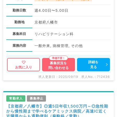
勤務日数
週4.00日〜5.00日
勤務地
京都府八幡市
募集科目
リハビリテーション科
業務内容
一般外来, 病棟管理, その他
詳細を
募集状況を
見る
お気に入り
問い合わせる
求人更新日 : 2025/09/19
求人No. : 712436
常勤求人
募集停止
【京都府／八幡市】◎週5日年収1,500万円～◎急性期
から慢性期まで学べるケアミックス病院／高速IC近く
近隣県からも通勤便利（麻酔科／常勤）