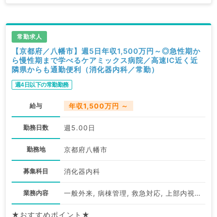
常勤求人
【京都府／八幡市】週5日年収1,500万円～◎急性期か
ら慢性期まで学べるケアミックス病院／高速IC近く近
隣県からも通勤便利（消化器内科／常勤）
週4日以下の常勤勤務
給与
年収1,500万円 ～
勤務日数
週5.00日
勤務地
京都府八幡市
募集科目
消化器内科
業務内容
一般外来, 病棟管理, 救急対応, 上部内視鏡検査（ＧＦ）, 下部内視鏡検査（ＣＦ）
★おすすめポイント★