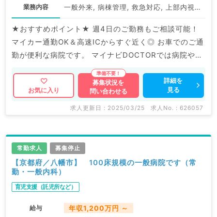
業務内容
一般外来, 病棟管理, 救急対応, 上部内視鏡検査（ＧＦ）, 下部内視鏡検査（ＣＦ）
★おすすめポイント★ 週4日のご勤務もご相談可能！
マイカー通勤OK＆高速ICからすぐ近く◎ お車でのご通
勤が便利な病院です。 マイナビDOCTORでは病院やク
リニックなどの医療機関求人はもちろんのこと、 産業
医等の企業系求人も多数扱っています。 求人内容の詳
詳細を
募集状況を
見る
お気に入り
問い合わせる
細等はお気軽にお問合せ下さい。
求人更新日 : 2025/03/25
求人No. : 626057
常勤求人
募集停止
【京都府／八幡市】 100床規模の一般病院です（常
勤・一般内科）
育児支援（託児所など）
給与
年収1,200万円 ～