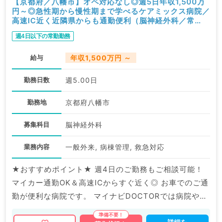
【京都府／八幡市】オペ対応なし◎週5日年収1,500万
円～◎急性期から慢性期まで学べるケアミックス病院／
高速IC近く近隣県からも通勤便利（脳神経外科／常
勤）
週4日以下の常勤勤務
給与
年収1,500万円 ～
勤務日数
週5.00日
勤務地
京都府八幡市
募集科目
脳神経外科
業務内容
一般外来, 病棟管理, 救急対応
★おすすめポイント★ 週4日のご勤務もご相談可能！
マイカー通勤OK＆高速ICからすぐ近く◎ お車でのご通
勤が便利な病院です。 マイナビDOCTORでは病院やク
リニックなどの医療機関求人はもちろんのこと、 産業