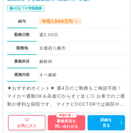
週4日以下の常勤勤務
給与
年収1,500万円 ～
勤務日数
週5.00日
勤務地
京都府八幡市
募集科目
麻酔科
業務内容
オペ麻酔
★おすすめポイント★ 週4日のご勤務もご相談可能！
マイカー通勤OK＆高速ICからすぐ近く◎ お車でのご通
勤が便利な病院です。 マイナビDOCTORでは病院やク
リニックなどの医療機関求人はもちろんのこと、 産業
医等の企業系求人も多数扱っています。 求人内容の詳
詳細を
募集状況を
見る
お気に入り
問い合わせる
細等はお気軽にお問合せ下さい。