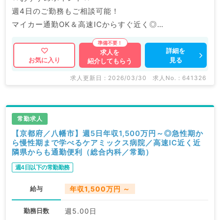
週4日のご勤務もご相談可能！
マイカー通勤OK＆高速ICからすぐ近く◎
お車でのご通勤が便利な病院です。
詳細を
求人を
見る
お気に入り
紹介してもらう
マイナビDOCTORでは病院やクリニックなどの医療機
関求人はもちろんのこと、
求人更新日 : 2026/03/30
求人No. : 641326
産業医等の企業系求人も多数扱っています。
求人内容の詳細等はお気軽にお問合せ下さい。
常勤求人
【京都府／八幡市】週5日年収1,500万円～◎急性期か
ら慢性期まで学べるケアミックス病院／高速IC近く近
隣県からも通勤便利（総合内科／常勤）
週4日以下の常勤勤務
給与
年収1,500万円 ～
勤務日数
週5.00日