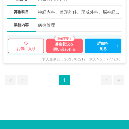
募集科目
神経内科、整形外科、形成外科、脳神経外科、呼吸器外科、心臓血管外科、泌尿器科、一般内科、循環器内科、呼吸器内科、消化器内科、内分泌・代謝内科、腎臓内科、老年内科、血液内科、外科系全般、一般外科、消化器外科、乳腺外科、膠原病科、大腸・肛門外科、脊髄・脊椎外科
業務内容
病棟管理
詳細を
募集状況を
見る
お気に入り
問い合わせる
求人更新日 : 2025/02/12
求人No. : 777230
1