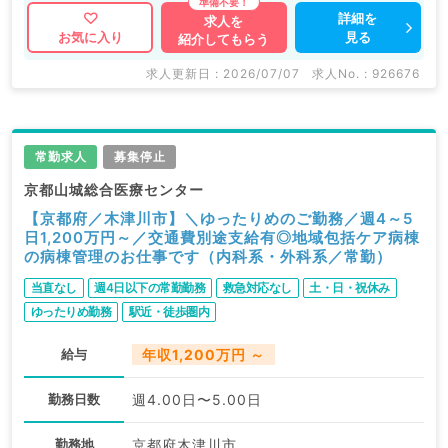
詳細を
求人を
見る
お気に入り
紹介してもらう
求人更新日 : 2026/07/07
求人No. : 926676
常勤求人
募集停止
京都山城総合医療センター
【京都府／木津川市】＼ゆったりめのご勤務／週4～5
日1,200万円～／交通費別途支給有◎地域包括ケア病棟
の病棟管理のお仕事です（内科系・外科系／常勤）
当直なし
週4日以下の常勤勤務
救急対応なし
土・日・祝休み
ゆったりめ勤務
駅近・徒歩圏内
給与
年収1,200万円 ～
勤務日数
週4.00日〜5.00日
勤務地
京都府木津川市