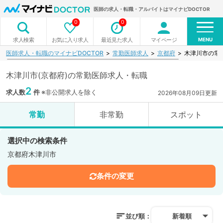
医師の求人・転職・アルバイトはマイナビDOCTOR
0
0
MENU
お気に入り求人
最近見た求人
マイページ
求人検索
医師求人・転職のマイナビDOCTOR
常勤医師求人
京都府
木津川市の常
木津川市(京都府)の常勤医師求人・転職
2
求人数
件
※非公開求人を除く
2026年08月09日更新
常勤
非常勤
スポット
選択中の検索条件
京都府木津川市
条件の変更
並び順：
新着順