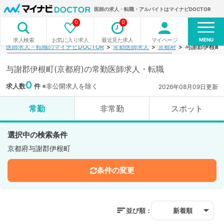
医師の求人・転職・アルバイトはマイナビDOCTOR
0
0
MENU
お気に入り求人
最近見た求人
マイページ
求人検索
医師求人・転職のマイナビDOCTOR
常勤医師求人
京都府
与謝郡伊根町
与謝郡伊根町(京都府)の常勤医師求人・転職
0
求人数
件
※非公開求人を除く
2026年08月09日更新
常勤
非常勤
スポット
選択中の検索条件
京都府与謝郡伊根町
条件の変更
並び順：
新着順