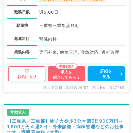
勤務日数
週5.00日
勤務地
三重県三重郡菰野町
募集科目
腎臓内科
業務内容
専門外来, 病棟管理, 救急対応, 透析管理
詳細を
求人を
見る
お気に入り
紹介してもらう
求人更新日 : 2026/06/01
求人No. : 927780
常勤求人
【三重県／三重郡】駅チカ徒歩3分☆週5日900万円～
1,900万円☆週3日～外来診療・病棟管理などのお仕事
です（呼吸器内科／常勤）