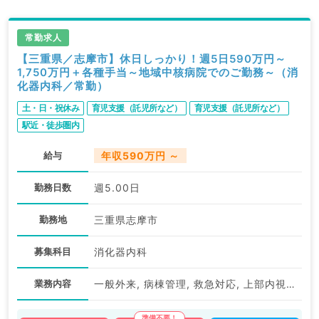
常勤求人
【三重県／志摩市】休日しっかり！週5日590万円～
1,750万円＋各種手当～地域中核病院でのご勤務～（消
化器内科／常勤）
土・日・祝休み
育児支援（託児所など）
育児支援（託児所など）
駅近・徒歩圏内
給与
年収590万円 ～
勤務日数
週5.00日
勤務地
三重県志摩市
募集科目
消化器内科
業務内容
一般外来, 病棟管理, 救急対応, 上部内視鏡検査（ＧＦ）, 下部内視鏡検査（ＣＦ）