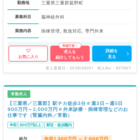
勤務地
三重県三重郡菰野町
募集科目
脳神経外科
業務内容
病棟管理, 救急対応, 専門外来
詳細を
求人を
見る
お気に入り
紹介してもらう
求人更新日 : 2026/06/01
求人No. : 927807
常勤求人
【三重県／三重郡】駅チカ徒歩3分☆週3日～週5日
900万円～2,000万円☆外来診療・病棟管理などのお
仕事です（腎臓内科／常勤）
年収1,800万円以上
駅近・徒歩圏内
給与
年収1,300万円 ～ 2,000万円