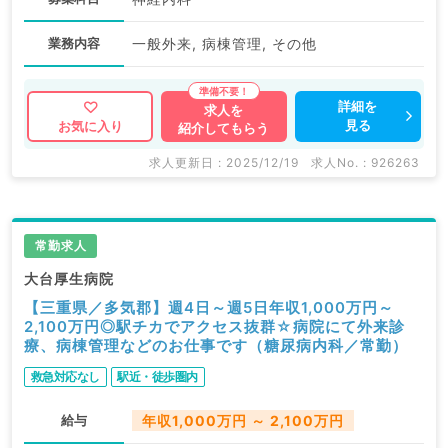
業務内容
一般外来, 病棟管理, その他
詳細を
求人を
見る
お気に入り
紹介してもらう
求人更新日 : 2025/12/19
求人No. : 926263
常勤求人
大台厚生病院
【三重県／多気郡】週4日～週5日年収1,000万円～
2,100万円◎駅チカでアクセス抜群☆病院にて外来診
療、病棟管理などのお仕事です（糖尿病内科／常勤）
救急対応なし
駅近・徒歩圏内
給与
年収1,000万円 ～ 2,100万円