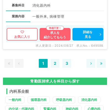
募集科目
消化器内科
業務内容
一般外来, 病棟管理
詳細を
求人を
見る
お気に入り
紹介してもらう
求人更新日 : 2024/08/27
求人No. : 649598
1
2
3
常勤医師求人を科目から探す
内科系全般
一般内科
循環器内科
呼吸器内科
消化器内科
内分泌・代謝内科
腎臓内科
神経内科
心療内科