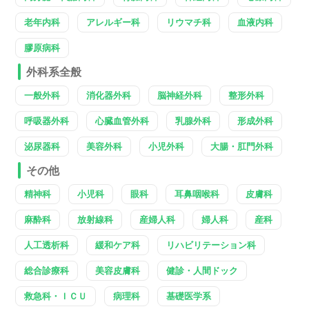
老年内科
アレルギー科
リウマチ科
血液内科
膠原病科
外科系全般
一般外科
消化器外科
脳神経外科
整形外科
呼吸器外科
心臓血管外科
乳腺外科
形成外科
泌尿器科
美容外科
小児外科
大腸・肛門外科
その他
精神科
小児科
眼科
耳鼻咽喉科
皮膚科
麻酔科
放射線科
産婦人科
婦人科
産科
人工透析科
緩和ケア科
リハビリテーション科
総合診療科
美容皮膚科
健診・人間ドック
救急科・ＩＣＵ
病理科
基礎医学系