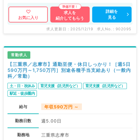
詳細を
求人を
見る
お気に入り
紹介してもらう
求人更新日 : 2025/12/19
求人No. : 902095
常勤求人
【三重県／志摩市】通勤至便・休日しっかり！［週5日
590万円～1,750万円］別途各種手当支給あり（一般内
科／常勤）
土・日・祝休み
育児支援（託児所など）
育児支援（託児所など）
駅近・徒歩圏内
給与
年収590万円 ～
勤務日数
週5.00日
勤務地
三重県志摩市