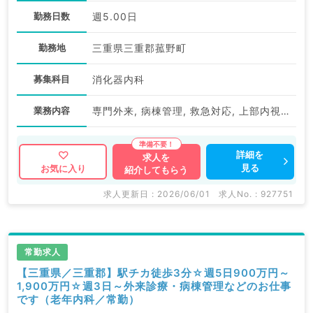
勤務日数
週5.00日
勤務地
三重県三重郡菰野町
募集科目
消化器内科
業務内容
専門外来, 病棟管理, 救急対応, 上部内視鏡検査（ＧＦ）, 下部内視鏡検査（ＣＦ）
詳細を
求人を
見る
お気に入り
紹介してもらう
求人更新日 : 2026/06/01
求人No. : 927751
常勤求人
【三重県／三重郡】駅チカ徒歩3分☆週5日900万円～
1,900万円☆週3日～外来診療・病棟管理などのお仕事
です（老年内科／常勤）