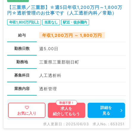
【三重県／三重郡】☆週5日年収1,200万円～1,800万
円☆透析管理のお仕事です（人工透析内科／常勤）
年収1,800万円以上
当直なし
駅近・徒歩圏内
給与
年収1,200万円 ～ 1,800万円
勤務日数
週5.00日
勤務地
三重県三重郡朝日町
募集科目
人工透析科
業務内容
透析管理
詳細を
求人を
見る
お気に入り
紹介してもらう
求人更新日 : 2025/06/03
求人No. : 653251