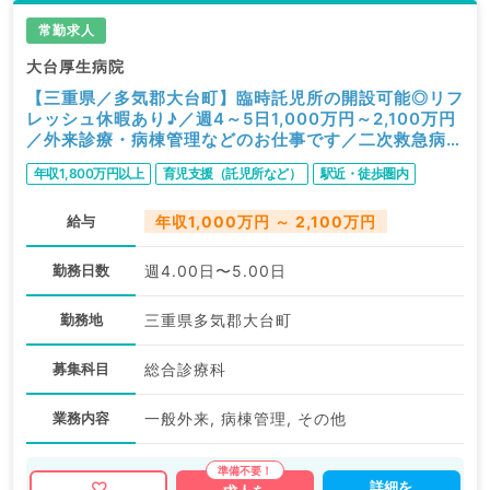
常勤求人
大台厚生病院
【三重県／多気郡大台町】臨時託児所の開設可能◎リフ
レッシュ休暇あり♪／週4～5日1,000万円～2,100万円
／外来診療・病棟管理などのお仕事です／二次救急病院
（総合診療科／常勤）
年収1,800万円以上
育児支援（託児所など）
駅近・徒歩圏内
給与
年収1,000万円 ～ 2,100万円
勤務日数
週4.00日〜5.00日
勤務地
三重県多気郡大台町
募集科目
総合診療科
業務内容
一般外来, 病棟管理, その他
詳細を