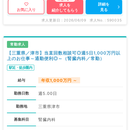
詳細を
求人を
見る
お気に入り
紹介してもらう
求人更新日 : 2026/06/09
求人No. : 590035
常勤求人
【三重県／津市】当直回数相談可◎週5日1,000万円以
上のお仕事～通勤便利◎～（腎臓内科／常勤）
駅近・徒歩圏内
給与
年収1,000万円 ～
勤務日数
週5.00日
勤務地
三重県津市
募集科目
腎臓内科