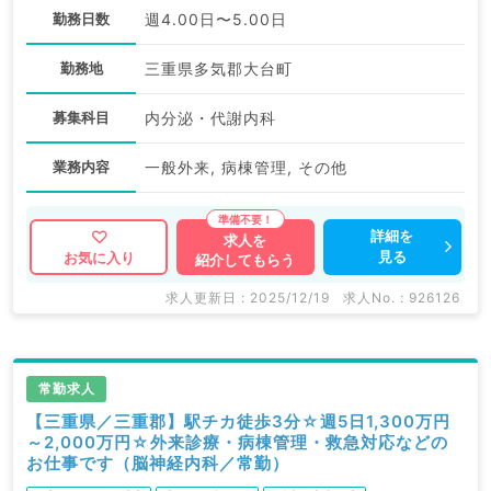
勤務日数
週4.00日〜5.00日
勤務地
三重県多気郡大台町
募集科目
内分泌・代謝内科
業務内容
一般外来, 病棟管理, その他
詳細を
求人を
見る
お気に入り
紹介してもらう
求人更新日 : 2025/12/19
求人No. : 926126
常勤求人
【三重県／三重郡】駅チカ徒歩3分☆週5日1,300万円
～2,000万円☆外来診療・病棟管理・救急対応などの
お仕事です（脳神経内科／常勤）