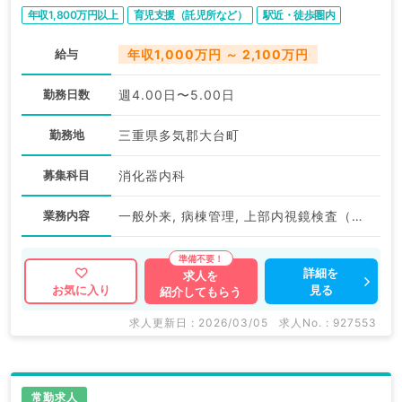
救急病院（消化器内科／常勤）
年収1,800万円以上
育児支援（託児所など）
駅近・徒歩圏内
給与
年収1,000万円 ～ 2,100万円
勤務日数
週4.00日〜5.00日
勤務地
三重県多気郡大台町
募集科目
消化器内科
業務内容
一般外来, 病棟管理, 上部内視鏡検査（ＧＦ）
詳細を
求人を
見る
お気に入り
紹介してもらう
求人更新日 : 2026/03/05
求人No. : 927553
常勤求人