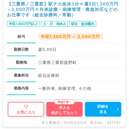
【三重県／三重郡】駅チカ徒歩3分☆週5日1,300万円
～2,000万円☆外来診療・病棟管理・救急対応などの
お仕事です（総合診療科／常勤）
年収1,800万円以上
土・日・祝休み
駅近・徒歩圏内
給与
年収1,300万円 ～ 2,000万円
勤務日数
週5.00日
勤務地
三重県三重郡菰野町
募集科目
総合診療科
業務内容
一般外来, 病棟管理, その他
詳細を
求人を
見る
お気に入り
紹介してもらう
求人更新日 : 2026/03/04
求人No. : 927747