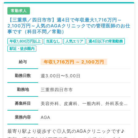
常勤求人
【三重県／四日市市】週4日で年収最大1,716万円～
2,100万円～人気のAGAクリニックでの管理医師のお仕
事です（科目不問／常勤）
年収1,800万円以上
当直なし
人気エリア
週4日以下の常勤勤務
駅近・徒歩圏内
給与
年収1,716万円 ～ 2,100万円
勤務日数
週3.00日〜5.00日
勤務地
三重県四日市市
募集科目
美容外科、皮膚科、一般内科、外科系全般、一般外科、美容皮膚科、科目不問
業務内容
AGA
最寄り駅より徒歩すぐ◎人気のAGAクリニックです♪