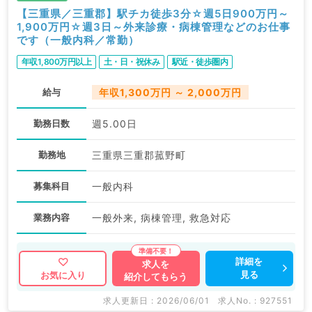
【三重県／三重郡】駅チカ徒歩3分☆週5日900万円～
1,900万円☆週3日～外来診療・病棟管理などのお仕事
です（一般内科／常勤）
年収1,800万円以上
土・日・祝休み
駅近・徒歩圏内
給与
年収1,300万円 ～ 2,000万円
勤務日数
週5.00日
勤務地
三重県三重郡菰野町
募集科目
一般内科
業務内容
一般外来, 病棟管理, 救急対応
詳細を
求人を
見る
お気に入り
紹介してもらう
求人更新日 : 2026/06/01
求人No. : 927551