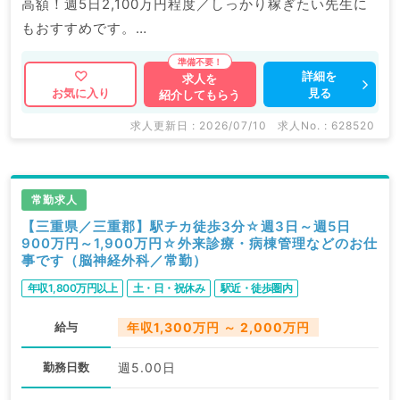
高額！週5日2,100万円程度／しっかり稼ぎたい先生に
もおすすめです。
マイナビDOCTORでは病院やクリニックなどの医療機
詳細を
求人を
見る
お気に入り
紹介してもらう
関求人はもちろんのこと、
掲載情報以外にも産業医等の企業系求人も多数扱ってい
求人更新日 : 2026/07/10
求人No. : 628520
ます。
求人内容の詳細等はお気軽にお問合せ下さい。
常勤求人
【三重県／三重郡】駅チカ徒歩3分☆週3日～週5日
900万円～1,900万円☆外来診療・病棟管理などのお仕
事です（脳神経外科／常勤）
年収1,800万円以上
土・日・祝休み
駅近・徒歩圏内
給与
年収1,300万円 ～ 2,000万円
勤務日数
週5.00日