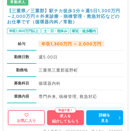
常勤求人
【三重県／三重郡】駅チカ徒歩3分☆週5日1,300万円
～2,000万円☆外来診療・病棟管理・救急対応などの
お仕事です（循環器内科／常勤）
年収1,800万円以上
土・日・祝休み
駅近・徒歩圏内
給与
年収1,300万円 ～ 2,000万円
勤務日数
週5.00日
勤務地
三重県三重郡菰野町
募集科目
循環器内科
業務内容
専門外来, 病棟管理, 救急対応
詳細を
求人を
見る
お気に入り
紹介してもらう