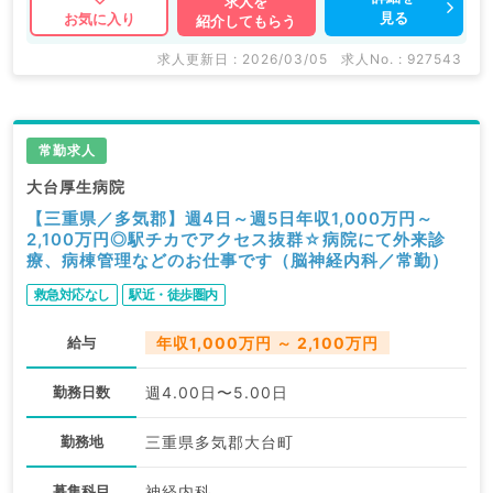
求人を
見る
お気に入り
紹介してもらう
求人更新日 : 2026/03/05
求人No. : 927543
常勤求人
大台厚生病院
【三重県／多気郡】週4日～週5日年収1,000万円～
2,100万円◎駅チカでアクセス抜群☆病院にて外来診
療、病棟管理などのお仕事です（脳神経内科／常勤）
救急対応なし
駅近・徒歩圏内
給与
年収1,000万円 ～ 2,100万円
勤務日数
週4.00日〜5.00日
勤務地
三重県多気郡大台町
募集科目
神経内科