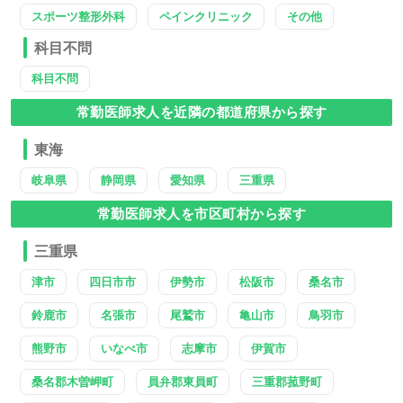
スポーツ整形外科
ペインクリニック
その他
科目不問
科目不問
常勤医師求人を近隣の都道府県から探す
東海
岐阜県
静岡県
愛知県
三重県
常勤医師求人を市区町村から探す
三重県
津市
四日市市
伊勢市
松阪市
桑名市
鈴鹿市
名張市
尾鷲市
亀山市
鳥羽市
熊野市
いなべ市
志摩市
伊賀市
桑名郡木曽岬町
員弁郡東員町
三重郡菰野町