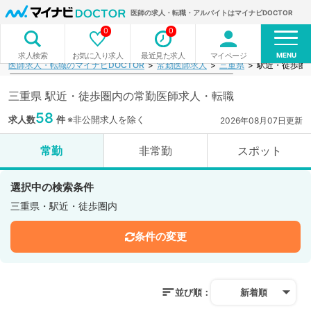
医師の求人・転職・アルバイトはマイナビDOCTOR
0
0
MENU
お気に入り求人
最近見た求人
マイページ
求人検索
医師求人・転職のマイナビDOCTOR
常勤医師求人
三重県
駅近・徒歩圏
三重県 駅近・徒歩圏内の常勤医師求人・転職
58
求人数
件
※非公開求人を除く
2026年08月07日更新
常勤
非常勤
スポット
選択中の検索条件
三重県・駅近・徒歩圏内
条件の変更
並び順：
新着順