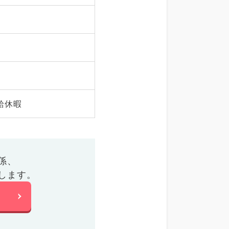
給休暇
係、
します。