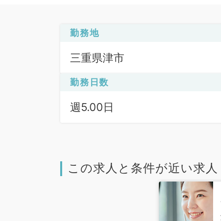
勤務地
三重県津市
勤務日数
週5.00日
この求人と条件が近い求人