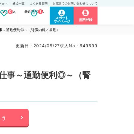
さまへ
拠点一覧
よくある質問
お電話でのお問い合わせについて
に入り求人
0
最近見た求人
1
スポット
無料登録
マイページ
仕事～通勤便利◎～（腎臓内科／常勤）
更新日 : 2024/08/27
求人No : 649599
お仕事～通勤便利◎～（腎
らう