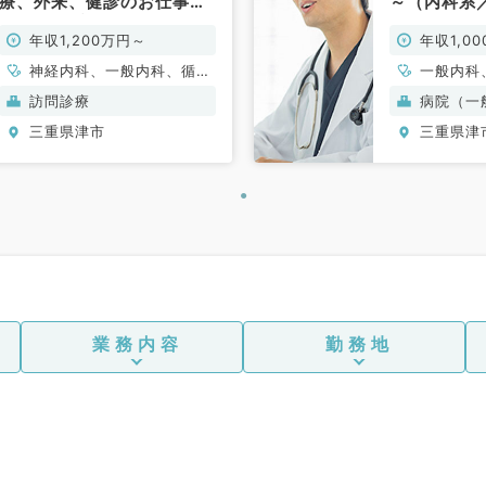
療、外来、健診のお仕事で
～（内科系
す（内科系／常勤）
年収1,200万円～
年収1,0
神経内科、一般内科、循環
一般内科
器内科、呼吸器内科、消化
化器内科
訪問診療
病院（一
器内科、内分泌・代謝内
三重県津市
三重県津
科、腎臓内科、老年内科、
血液内科、膠原病科
業務内容
勤務地