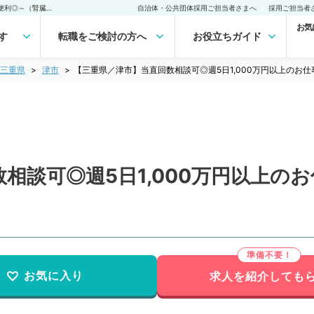
【三重県／津市】当直回数相談可◎週5日1,000万円以上のお仕事～通勤便利◎～（腎臓内科／常勤）の転職・求人｜医師の求人・転職・アルバイトは【マイナビDOCTOR】
自治体・公共団体採用ご担当者さまへ
採用ご担当者
お気
す
転職をご検討の方へ
お役立ちガイド
三重県
津市
【三重県／津市】当直回数相談可◎週5日1,000万円以上のお
相談可◎週5日1,000万円以上の
お気に入り
求人を紹介しても