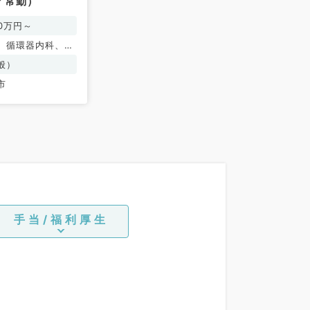
／常勤）
00万円～
、循環器内科、消
、腎臓内科
般）
市
手当/福利厚生