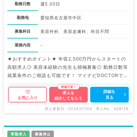
勤務日数
週5.00日
勤務地
愛知県名古屋市中区
募集科目
美容外科、美容皮膚科、科目不問
業務内容
-
★おすすめポイント★ 年収2,500万円からスタートの
高額求人◎ 美容未経験の先生も積極募集◎ 勤務日数等
就業条件のご相談も可能です！ マイナビDOCTORでは
病院やクリニックなどの医療機関求人はもちろんのこ
と、 産業医等の企業系求人も多数扱っています。 求人
詳細を
求人を
見る
お気に入り
紹介してもらう
内容の詳細等はお気軽にお問合せ下さい。
求人更新日 : 2024/07/09
求人No. : 628126
常勤求人
募集停止