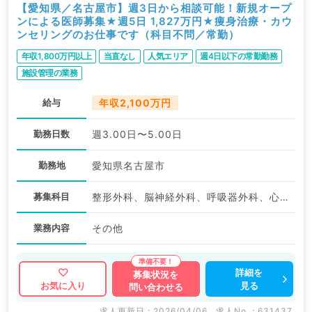
【愛知県／名古屋市】週3日から相談可能！新規オープ
ンによる医師募集★週5日 1,827万円★痩身治療・カウ
ンセリングのお仕事です（科目不問／常勤）
年収1,800万円以上
当直なし
人気エリア
週4日以下の常勤勤務
施設管理の業務
給与
年収2,100万円
勤務日数
週3.00日〜5.00日
勤務地
愛知県名古屋市
募集科目
整形外科、脳神経外科、呼吸器外科、心臓血管外科、一般内科、循環器内科、呼吸器内科、消化器内科、内分泌・代謝内科、腎臓内科、外科系全般、一般外科、消化器外科、科目不問
業務内容
その他
詳細を
募集状況を
見る
お気に入り
問い合わせる
求人更新日 : 2026/04/06
求人No. : 631437