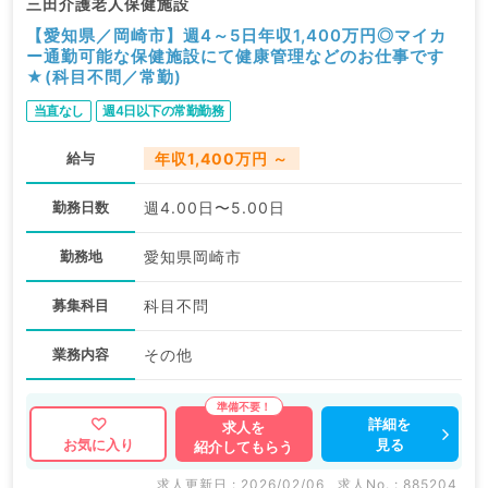
三田介護老人保健施設
【愛知県／岡崎市】週4～5日年収1,400万円◎マイカ
ー通勤可能な保健施設にて健康管理などのお仕事です
★(科目不問／常勤)
当直なし
週4日以下の常勤勤務
給与
年収1,400万円 ～
勤務日数
週4.00日〜5.00日
勤務地
愛知県岡崎市
募集科目
科目不問
業務内容
その他
詳細を
求人を
見る
お気に入り
紹介してもらう
求人更新日 : 2026/02/06
求人No. : 885204