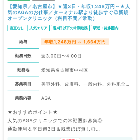
【愛知県／名古屋市】★週3日・年収1,248万円～★人
気のAGAのお仕事／ターミナル駅より徒歩すぐ◎新規
オープンクリニック（科目不問／常勤）
当直なし
人気エリア
週4日以下の常勤勤務
駅近・徒歩圏内
給与
年収1,248万円 ～ 1,664万円
勤務日数
週3.00日〜4.00日
勤務地
愛知県名古屋市中村区
募集科目
美容外科、皮膚科、一般内科、外科系全般、一般外科、美容皮膚科、科目不問
業務内容
AGA
★おすすめポイント★
人気のAGAクリニックでの常勤医師募集◎
通勤便利＆平日週3日＆残業ほぼ無し◎
AGA外来未経験の先生もご応募歓迎です！