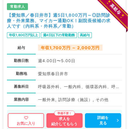
常勤求人
【愛知県／春日井市】週5日1,800万円～◎訪問診
療・外来業務、マイカー通勤OK！副院長候補の求
人です（内科系・外科系／常勤）
年収1,800万円以上
週4日以下の常勤勤務
高給与
給与
年収1,700万円 ～ 2,000万円
勤務日数
週4.00日〜5.00日
勤務地
愛知県春日井市
募集科目
呼吸器外科、一般内科、循環器内科、呼吸器内科、外科系全般、一般外科、科目不問
業務内容
一般外来, 訪問診療（施設）, その他
詳細を
求人を
見る
お気に入り
紹介してもらう