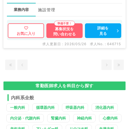
業務内容
施設管理
詳細を
募集状況を
見る
お気に入り
問い合わせる
求人更新日 : 2026/05/26
求人No. : 646715
常勤医師求人を科目から探す
内科系全般
一般内科
循環器内科
呼吸器内科
消化器内科
内分泌・代謝内科
腎臓内科
神経内科
心療内科
老年内科
アレルギー科
リウマチ科
血液内科