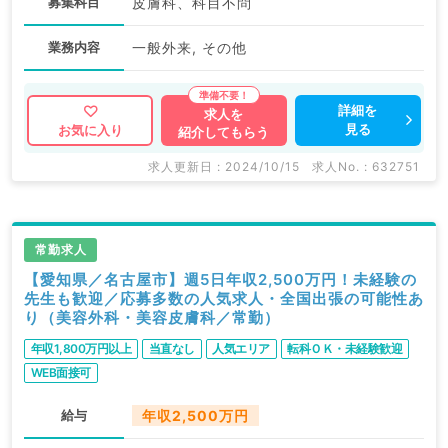
募集科目
皮膚科、科目不問
業務内容
一般外来, その他
詳細を
求人を
見る
お気に入り
紹介してもらう
求人更新日 : 2024/10/15
求人No. : 632751
常勤求人
【愛知県／名古屋市】週5日年収2,500万円！未経験の
先生も歓迎／応募多数の人気求人・全国出張の可能性あ
り（美容外科・美容皮膚科／常勤）
年収1,800万円以上
当直なし
人気エリア
転科ＯＫ・未経験歓迎
WEB面接可
給与
年収2,500万円