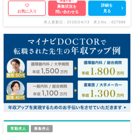
詳細を
募集状況を
見る
お気に入り
問い合わせる
マイナビDOCTORでは病院やクリニックなどの医療機
関求人はもちろんのこと、
求人更新日 : 2026/04/13
求人No. : 627988
産業医等の企業系求人も多数扱っています。
求人内容の詳細等はお気軽にお問合せ下さい。
常勤求人
募集停止