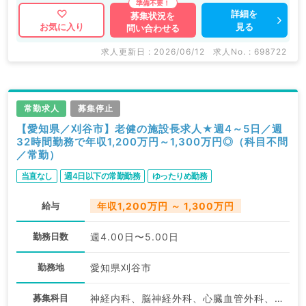
詳細を
募集状況を
見る
お気に入り
問い合わせる
求人更新日 : 2026/06/12
求人No. : 698722
常勤求人
募集停止
【愛知県／刈谷市】老健の施設長求人★週4～5日／週
32時間勤務で年収1,200万円～1,300万円◎（科目不問
／常勤）
当直なし
週4日以下の常勤勤務
ゆったりめ勤務
給与
年収1,200万円 ～ 1,300万円
勤務日数
週4.00日〜5.00日
勤務地
愛知県刈谷市
募集科目
神経内科、脳神経外科、心臓血管外科、一般内科、消化器内科、老年内科、外科系全般、一般外科、科目不問