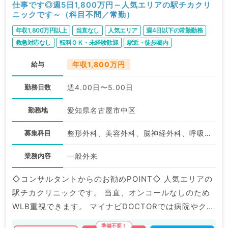
仕事です◎週5日1,800万円～人気エリアの駅チカクリ
ニックです～（科目不問／常勤）
年収1,800万円以上
当直なし
人気エリア
週4日以下の常勤勤務
救急対応なし
転科ＯＫ・未経験歓迎
駅近・徒歩圏内
給与
年収1,800万円
勤務日数
週4.00日〜5.00日
勤務地
愛知県名古屋市中区
募集科目
整形外科、美容外科、脳神経外科、呼吸器外科、皮膚科、一般内科、循環器内科、呼吸器内科、消化器内科、外科系全般、一般外科、消化器外科、美容皮膚科、その他、科目不問
業務内容
一般外来
◇コンサルタントからのお勧めPOINT◇ 人気エリアの
駅チカクリニックです。 当直、オンコールなしのため
WLB重視できます。 マイナビDOCTORでは病院やクリ
ニックなどの医療機関求人はもちろんのこと、 掲載情