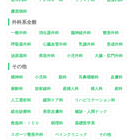
膠原病科
外科系全般
一般外科
消化器外科
脳神経外科
整形外科
呼吸器外科
心臓血管外科
乳腺外科
形成外科
泌尿器科
美容外科
小児外科
大腸・肛門外科
その他
精神科
小児科
眼科
耳鼻咽喉科
皮膚科
麻酔科
放射線科
産婦人科
婦人科
産科
人工透析科
緩和ケア科
リハビリテーション科
総合診療科
美容皮膚科
健診・人間ドック
救急科・ＩＣＵ
病理科
基礎医学系
スポーツ整形外科
ペインクリニック
その他