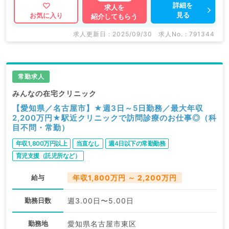
詳細を
求人を
見る
お気に入り
紹介してもらう
求人更新日 : 2025/09/30
求人No. : 791344
常勤求人
みんなの在宅クリニック
【愛知県／名古屋市】★週3日～5日勤務／最大年収
2,200万円★駅近クリニックで訪問診療のお仕事◎（科
目不問・常勤）
年収1,800万円以上
当直なし
週4日以下の常勤勤務
育児支援（託児所など）
給与
年収1,800万円 ～ 2,200万円
勤務日数
週3.00日〜5.00日
勤務地
愛知県名古屋市東区