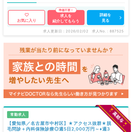
詳細を
求人を
見る
お気に入り
紹介してもらう
求人更新日 : 2026/02/02
求人No. : 887525
常勤求人
【愛知県／名古屋市中村区】★アクセス抜群★脱
毛問診＋内科保険診療◎週5日2,000万円～♦週3