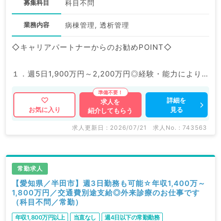
募集科目
科目不問
業務内容
病棟管理, 透析管理
◇キャリアパートナーからのお勧めPOINT◇
１．週5日1,900万円～2,200万円◎経験・能力により
ご相談可能です。
２．マイカー通勤可能！
詳細を
求人を
見る
お気に入り
紹介してもらう
求人更新日 : 2026/07/21
求人No. : 743563
常勤求人
【愛知県／半田市】週3日勤務も可能☆年収1,400万～
1,800万円／交通費別途支給◎外来診療のお仕事です
（科目不問／常勤）
年収1,800万円以上
当直なし
週4日以下の常勤勤務