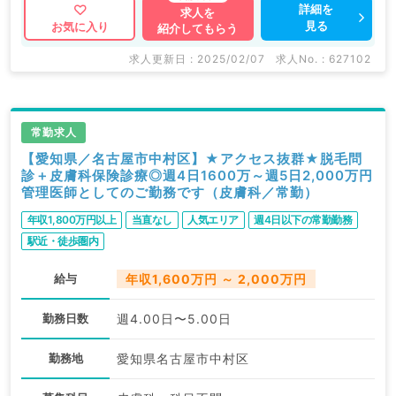
報以外にも産業医等の企業系求人も多数扱っています。
詳細を
求人を
見る
お気に入り
紹介してもらう
求人内容の詳細等はお気軽にお問合せ下さい。
求人更新日 : 2025/02/07
求人No. : 627102
常勤求人
【愛知県／名古屋市中村区】★アクセス抜群★脱毛問
診＋皮膚科保険診療◎週4日1600万～週5日2,000万円
管理医師としてのご勤務です（皮膚科／常勤）
年収1,800万円以上
当直なし
人気エリア
週4日以下の常勤勤務
駅近・徒歩圏内
給与
年収1,600万円 ～ 2,000万円
勤務日数
週4.00日〜5.00日
勤務地
愛知県名古屋市中村区