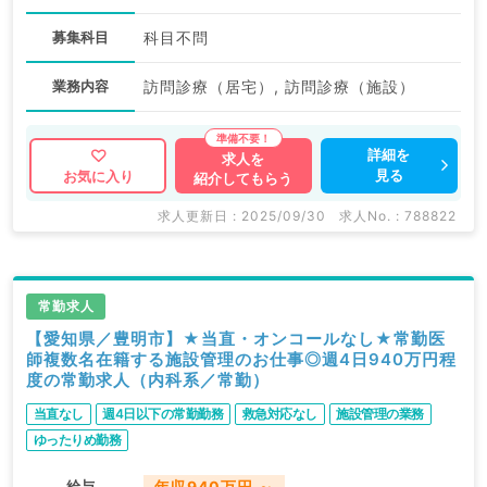
募集科目
科目不問
業務内容
訪問診療（居宅）, 訪問診療（施設）
詳細を
求人を
見る
お気に入り
紹介してもらう
求人更新日 : 2025/09/30
求人No. : 788822
常勤求人
【愛知県／豊明市】★当直・オンコールなし★常勤医
師複数名在籍する施設管理のお仕事◎週4日940万円程
度の常勤求人（内科系／常勤）
当直なし
週4日以下の常勤勤務
救急対応なし
施設管理の業務
ゆったりめ勤務
給与
年収940万円 ～