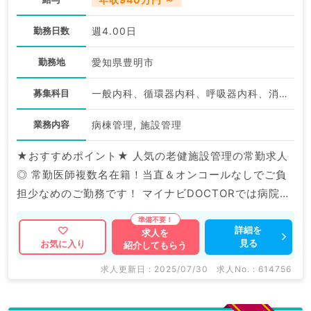
勤務日数
週4.00日
勤務地
愛知県豊明市
募集科目
一般内科、循環器内科、呼吸器内科、消化器内科、老年内科、血液内科、科目不問
業務内容
病棟管理, 施設管理
★おすすめポイント★ 人気の老健施設管理の常勤求人
◎ 常勤医師複数名在籍！当直＆オンコールなしでご負
担少なめのご勤務です！ マイナビDOCTORでは病院や
クリニックなどの医療機関求人はもちろんのこと、 産
業医等の企業系求人も多数扱っています。 求人内容の
詳細を
求人を
見る
お気に入り
紹介してもらう
詳細等はお気軽にお問合せ下さい。
求人更新日 : 2025/07/30
求人No. : 614756