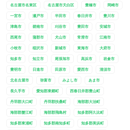
名古屋市名東区
名古屋市天白区
豊橋市
岡崎市
一宮市
瀬戸市
半田市
春日井市
豊川市
津島市
碧南市
刈谷市
豊田市
安城市
西尾市
蒲郡市
犬山市
常滑市
江南市
小牧市
稲沢市
新城市
東海市
大府市
知多市
知立市
尾張旭市
高浜市
岩倉市
豊明市
日進市
田原市
愛西市
清須市
北名古屋市
弥富市
みよし市
あま市
長久手市
愛知郡東郷町
西春日井郡豊山町
丹羽郡大口町
丹羽郡扶桑町
海部郡大治町
海部郡蟹江町
海部郡飛島村
知多郡阿久比町
知多郡東浦町
知多郡南知多町
知多郡美浜町