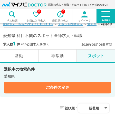
医師の求人・転職・アルバイトはマイナビDOCTOR
0
0
MENU
お気に入り求人
最近見た求人
マイページ
求人検索
医師求人・転職のマイナビDOCTOR
スポット医師求人
愛知県
科目不問
愛知県 科目不問のスポット医師求人・転職
1
求人数
件
※非公開求人を除く
2026年08月06日更新
常勤
非常勤
スポット
選択中の検索条件
愛知県
条件の変更
並び順：
新着順