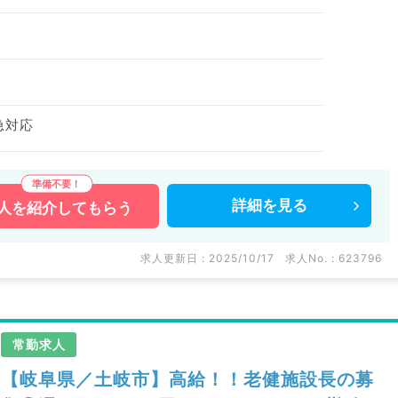
急対応
詳細を
見る
人を
紹介してもらう
求人更新日 : 2025/10/17
求人No. : 623796
常勤求人
【岐阜県／土岐市】高給！！老健施設長の募