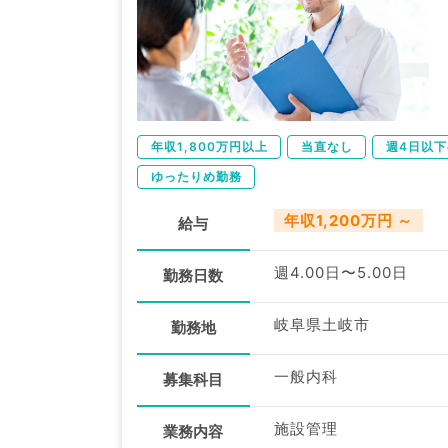
年収1,800万円以上
当直なし
週4日以
ゆったりめ勤務
年収1,200万円 ～
給与
週4.00日〜5.00日
勤務日数
岐阜県土岐市
勤務地
一般内科
募集科目
施設管理
業務内容