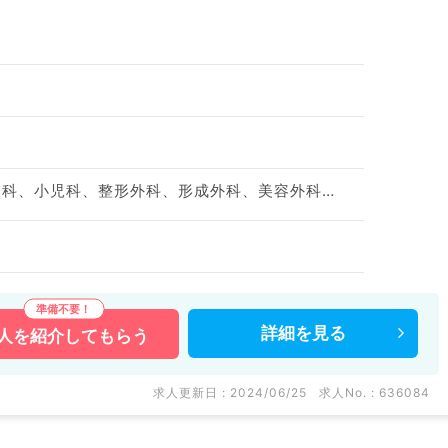
神経内科、精神科、神経科、小児科、整形外科、形成外科、美容外科、脳神経外科、呼吸器外科、心臓血管外科、小児外科、皮膚科、泌尿器科、産婦人科、産科、婦人科、耳鼻咽喉科、放射線科、人工透析科、一般内科、循環器内科、呼吸器内科、消化器内科、内分泌・代謝内科、腎臓内科、老年内科、血液内科、外科系全般、一般外科、消化器外科、乳腺外科、総合診療科、膠原病科、スポーツ整形外科、大腸・肛門外科
詳細を
見る
人を
紹介してもらう
求人更新日 : 2024/06/25
求人No. : 636084