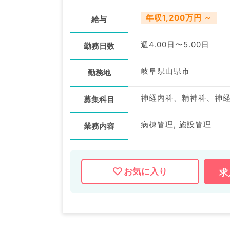
年収1,200万円 ～
給与
週4.00日〜5.00日
勤務日数
岐阜県山県市
勤務地
募集科目
病棟管理, 施設管理
業務内容
お気に入り
求