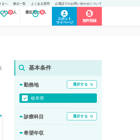
さまへ
拠点一覧
よくある質問
お電話でのお問い合わせについて
に入り求人
0
最近見た求人
0
スポット
無料登録
マイページ
基本条件
示
勤務地
選択する
岐阜県
診療科目
選択する
希望年収