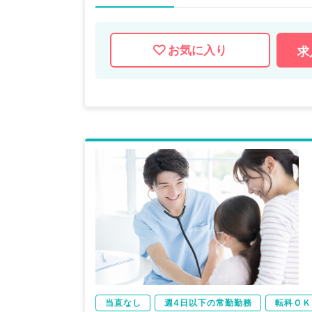
お気に入り
求
当直なし
週4日以下の常勤勤務
転科ＯＫ