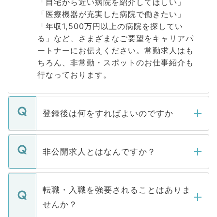
「自宅から近い病院を紹介してほしい」
「医療機器が充実した病院で働きたい」
「年収1,500万円以上の病院を探してい
る」など、さまざまなご要望をキャリアパ
ートナーにお伝えください。常勤求人はも
ちろん、非常勤・スポットのお仕事紹介も
行なっております。
登録後は何をすればよいのですか
ご登録いただきましたら、弊社担当者がご
登録内容を確認し、その後メールもしくは
非公開求人とはなんですか？
お電話にて次のステップのご案内をいたし
ます。通常、5営業日以内にはご連絡をせて
マイナビDOCTORで取り扱っている求人の
いただきますので、しばらくお待ちくださ
うち約3割は、Webサイトからご覧いただ
転職・入職を強要されることはありま
い。
けない「非公開求人」です。非公開求人は
せんか？
下記の理由によって、一般には公開してい