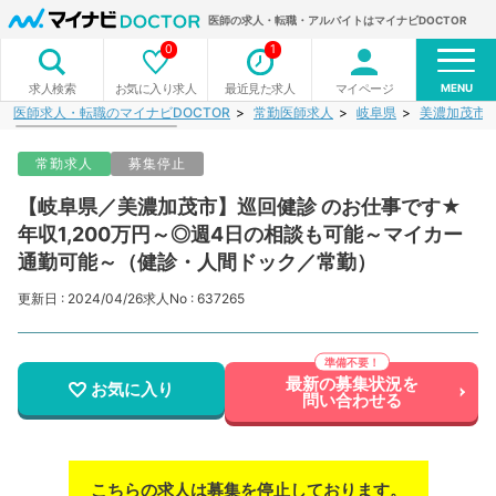
医師の求人・転職・アルバイトはマイナビDOCTOR
0
1
MENU
お気に入り求人
最近見た求人
マイページ
求人検索
医師求人・転職のマイナビDOCTOR
常勤医師求人
岐阜県
美濃加茂市
常勤求人
募集停止
【岐阜県／美濃加茂市】巡回健診 のお仕事です★
年収1,200万円～◎週4日の相談も可能～マイカー
通勤可能～（健診・人間ドック／常勤）
更新日 : 2024/04/26
求人No : 637265
最新の募集状況を
お気に入り
問い合わせる
こちらの求人は募集を停止しております。