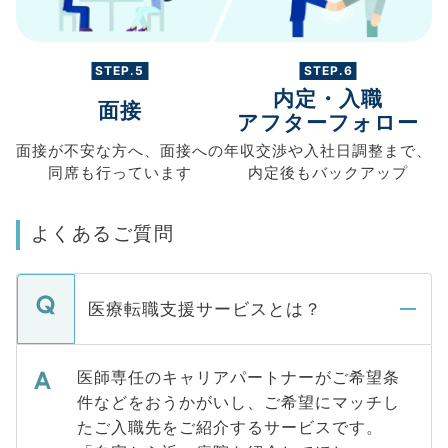
STEP.5
STEP.6
内定・入職
面接
アフターフォロー
面接が不安な方へ、
面接への
年収交渉や
入社日調整まで、
同席も
行っています
内定後もバックアップ
よくあるご質問
医療転職支援サービスとは？
医師専任のキャリアパートナーがご希望条
件などをおうかがいし、ご希望にマッチし
たご入職先をご紹介するサービスです。