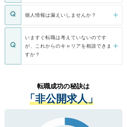
ません。
転職・入職を強要することは一切ありませ
ん。また、仮に応募先から内定をいただい
個人情報は漏えいしませんか？
■応募殺到を避けるため 人気のある医療機
たとしても、ご本人が納得しない限り、内
関を公にしてしまうと、応募が殺到する場
定を承諾する必要はありません。内定先へ
個人情報が漏えいすることはありませんの
合があります。 選考を効率よく行うため
の辞退の連絡はキャリアパートナーが行い
で、ご安心ください。当サイトからの登録
いますぐ転職は考えていないのです
に、医療機関が求める条件に合った人材の
ますので、ご安心ください。
などで収集したご登録者様の個人情報は、
が、これからのキャリアを相談できま
みを人材紹介会社に依頼するケースが増え
ご本人のキャリアアップおよび転職活動の
ています。
すか？
支援を目的に使用いたします。お預かりし
ているすべての個人データはご本人の許可
お気軽にご相談ください。先生専任のキャ
なく、医療機関側に開示したり、第三者に
リアパートナーが将来のご希望などをおう
提供することは一切ありません。また弊社
かがいして、現在の医療機関の状況や紹介
転職成功の秘訣は
は、個人情報の取り扱いについての厳密な
経験をまじえながら、適切なアドバイスを
管理基準を満たした事業者のみに付与され
「非公開求人」
させていただきます。すぐにご転職をされ
る、プライバシーマークを取得済みです。
ない方には、長期的なサポートが可能です
ご登録いただいた個人情報は、SSL（デー
ので、まずはご登録ください。
タ暗号化）によって保護されていますの
で、機密保持に関してもご安心ください。