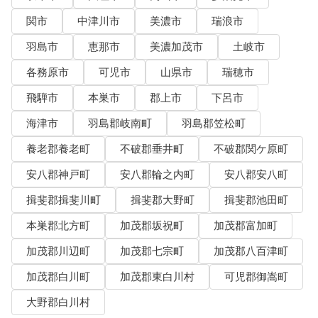
関市
中津川市
美濃市
瑞浪市
羽島市
恵那市
美濃加茂市
土岐市
各務原市
可児市
山県市
瑞穂市
飛騨市
本巣市
郡上市
下呂市
海津市
羽島郡岐南町
羽島郡笠松町
養老郡養老町
不破郡垂井町
不破郡関ケ原町
安八郡神戸町
安八郡輪之内町
安八郡安八町
揖斐郡揖斐川町
揖斐郡大野町
揖斐郡池田町
本巣郡北方町
加茂郡坂祝町
加茂郡富加町
加茂郡川辺町
加茂郡七宗町
加茂郡八百津町
加茂郡白川町
加茂郡東白川村
可児郡御嵩町
大野郡白川村