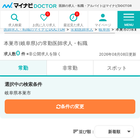
医師の求人・転職・アルバイトはマイナビDOCTOR
0
0
MENU
お気に入り求人
最近見た求人
マイページ
求人検索
医師求人・転職のマイナビDOCTOR
常勤医師求人
岐阜県
本巣市の常勤
本巣市(岐阜県)の常勤医師求人・転職
0
求人数
件
※非公開求人を除く
2026年08月08日更新
常勤
非常勤
スポット
選択中の検索条件
岐阜県本巣市
条件の変更
並び順：
新着順