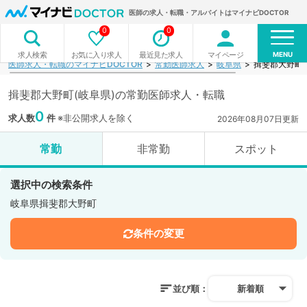
医師の求人・転職・アルバイトはマイナビDOCTOR
0
0
MENU
お気に入り求人
最近見た求人
マイページ
求人検索
医師求人・転職のマイナビDOCTOR
常勤医師求人
岐阜県
揖斐郡大野町
揖斐郡大野町(岐阜県)の常勤医師求人・転職
0
求人数
件
※非公開求人を除く
2026年08月07日更新
常勤
非常勤
スポット
選択中の検索条件
岐阜県揖斐郡大野町
条件の変更
並び順：
新着順