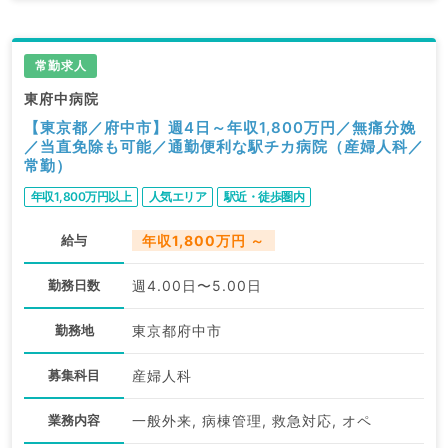
常勤求人
東府中病院
【東京都／府中市】週4日～年収1,800万円／無痛分娩
／当直免除も可能／通勤便利な駅チカ病院（産婦人科／
常勤）
年収1,800万円以上
人気エリア
駅近・徒歩圏内
給与
年収1,800万円 ～
勤務日数
週4.00日〜5.00日
勤務地
東京都府中市
募集科目
産婦人科
業務内容
一般外来, 病棟管理, 救急対応, オペ