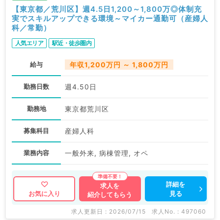
【東京都／荒川区】週4.5日1,200～1,800万◎体制充
実でスキルアップできる環境～マイカー通勤可（産婦人
科／常勤）
人気エリア
駅近・徒歩圏内
給与
年収1,200万円 ～ 1,800万円
勤務日数
週4.50日
勤務地
東京都荒川区
募集科目
産婦人科
業務内容
一般外来, 病棟管理, オペ
詳細を
求人を
見る
お気に入り
紹介してもらう
求人更新日 : 2026/07/15
求人No. : 497060