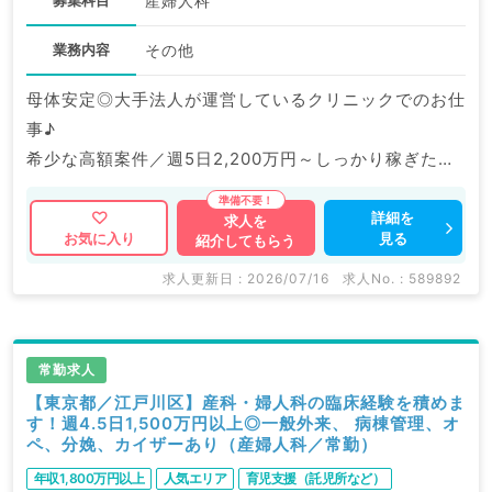
募集科目
産婦人科
業務内容
その他
母体安定◎大手法人が運営しているクリニックでのお仕
事♪
希少な高額案件／週5日2,200万円～しっかり稼ぎたい
先生におススメ！
詳細を
求人を
見る
お気に入り
紹介してもらう
マイナビDOCTORでは病院やクリニックなどの医療機
関求人はもちろんのこと、
求人更新日 : 2026/07/16
求人No. : 589892
掲載情報以外にも産業医等の企業系求人も多数扱ってい
ます。
求人内容の詳細等はお気軽にお問合せ下さい。
常勤求人
【東京都／江戸川区】産科・婦人科の臨床経験を積めま
す！週4.5日1,500万円以上◎一般外来、 病棟管理、オ
ペ、分娩、カイザーあり（産婦人科／常勤）
年収1,800万円以上
人気エリア
育児支援（託児所など）