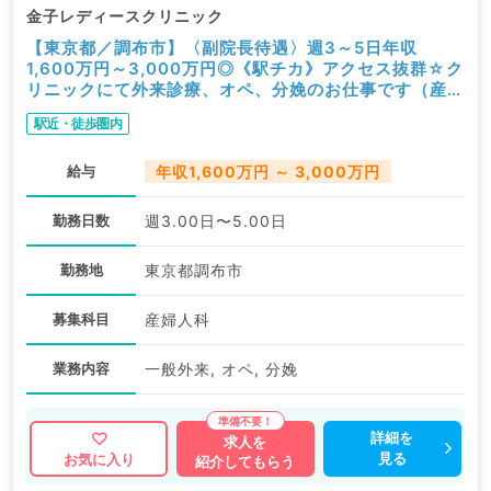
金子レディースクリニック
【東京都／調布市】〈副院長待遇〉週3～5日年収
1,600万円～3,000万円◎《駅チカ》アクセス抜群☆ク
リニックにて外来診療、オペ、分娩のお仕事です（産婦
人科／常勤）
駅近・徒歩圏内
給与
年収1,600万円 ～ 3,000万円
勤務日数
週3.00日〜5.00日
勤務地
東京都調布市
募集科目
産婦人科
業務内容
一般外来, オペ, 分娩
詳細を
求人を
見る
お気に入り
紹介してもらう