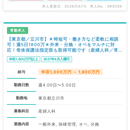
求人更新日 : 2026/04/15
求人No. : 963059
常勤求人
【東京都／立川市】★時短可・働き方など柔軟に相談
可！週5日1800万★外来・分娩・オペをマルチに対
応！母体保護法指定医も取得可能です（産婦人科／常
勤）
年収1,800万円以上
2027年4月入職可
給与
年収1,000万円 ～ 1,800万円
勤務日数
週4.00日〜5.00日
勤務地
東京都立川市
募集科目
産婦人科
業務内容
一般外来, 病棟管理, オペ, 分娩