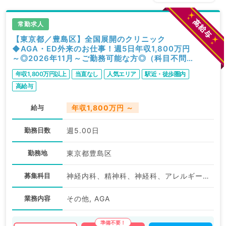
常勤求人
【東京都／豊島区】全国展開のクリニック
◆AGA・ED外来のお仕事！週5日年収1,800万円
～◎2026年11月～ご勤務可能な方◎（科目不問
／常勤）
年収1,800万円以上
当直なし
人気エリア
駅近・徒歩圏内
高給与
給与
年収1,800万円 ～
勤務日数
週5.00日
勤務地
東京都豊島区
募集科目
神経内科、精神科、神経科、アレルギー科、リウマチ科、小児科、整形外科、形成外科、美容外科、脳神経外科、呼吸器外科、心臓血管外科、小児外科、皮膚科、泌尿器科、産婦人科、産科、婦人科、眼科、耳鼻咽喉科、気管食道科、放射線科、リハビリテーション科、麻酔科、ペインクリニック、人工透析科、緩和ケア科、一般内科、循環器内科、呼吸器内科、消化器内科、内分泌・代謝内科、腎臓内科、老年内科、血液内科、外科系全般、一般外科、消化器外科、乳腺外科、総合診療科、美容皮膚科、健診・人間ドック、救急科・ＩＣＵ、病理科、基礎医学系、膠原病科、スポーツ整形外科、大腸・肛門外科、産業医、脊髄・脊椎外科、科目不問
業務内容
その他, AGA