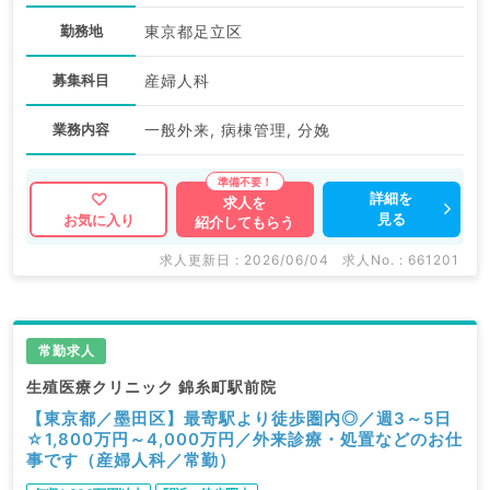
勤務地
東京都足立区
募集科目
産婦人科
業務内容
一般外来, 病棟管理, 分娩
詳細を
求人を
見る
お気に入り
紹介してもらう
求人更新日 : 2026/06/04
求人No. : 661201
常勤求人
生殖医療クリニック 錦糸町駅前院
【東京都／墨田区】最寄駅より徒歩圏内◎／週3～5日
☆1,800万円～4,000万円／外来診療・処置などのお仕
事です（産婦人科／常勤）