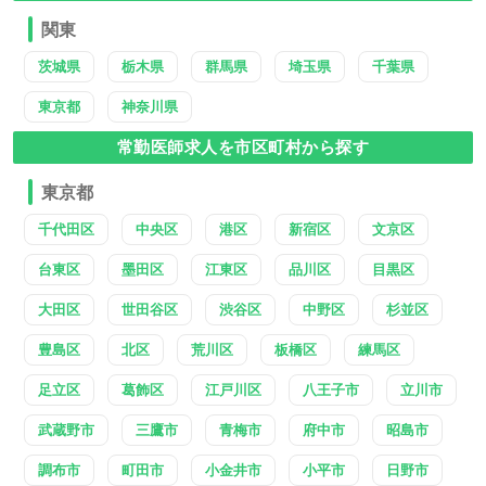
関東
茨城県
栃木県
群馬県
埼玉県
千葉県
東京都
神奈川県
常勤医師求人を市区町村から探す
東京都
千代田区
中央区
港区
新宿区
文京区
台東区
墨田区
江東区
品川区
目黒区
大田区
世田谷区
渋谷区
中野区
杉並区
豊島区
北区
荒川区
板橋区
練馬区
足立区
葛飾区
江戸川区
八王子市
立川市
武蔵野市
三鷹市
青梅市
府中市
昭島市
調布市
町田市
小金井市
小平市
日野市