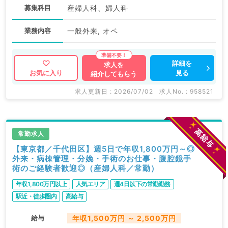
募集科目
産婦人科、婦人科
業務内容
一般外来, オペ
詳細を
求人を
見る
お気に入り
紹介してもらう
求人更新日 : 2026/07/02
求人No. : 958521
常勤求人
【東京都／千代田区】週5日で年収1,800万円～◎
外来・病棟管理・分娩・手術のお仕事・腹腔鏡手
術のご経験者歓迎◎（産婦人科／常勤）
年収1,800万円以上
人気エリア
週4日以下の常勤勤務
駅近・徒歩圏内
高給与
給与
年収1,500万円 ～ 2,500万円