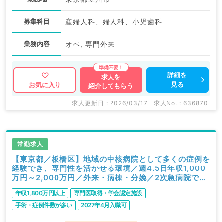
募集科目
産婦人科、婦人科、小児歯科
業務内容
オペ, 専門外来
詳細を
求人を
見る
お気に入り
紹介してもらう
求人更新日 : 2026/03/17
求人No. : 636870
常勤求人
【東京都／板橋区】地域の中核病院として多くの症例を
経験でき、専門性を活かせる環境／週4.5日年収1,000
万円～2,000万円／外来・病棟・分娩／2次急病院です
（産婦人科／常勤）
年収1,800万円以上
専門医取得・学会認定施設
手術・症例件数が多い
2027年4月入職可