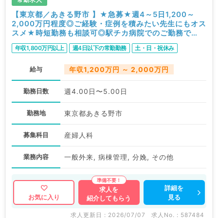
【東京都／あきる野市 】★急募★週4～5日1,200～
2,000万円程度◎ご経験・症例を積みたい先生にもオス
スメ★時短勤務も相談可◎駅チカ病院でのご勤務で
す！（産婦人科／常勤）
年収1,800万円以上
週4日以下の常勤勤務
土・日・祝休み
給与
年収1,200万円 ～ 2,000万円
勤務日数
週4.00日〜5.00日
勤務地
東京都あきる野市
募集科目
産婦人科
業務内容
一般外来, 病棟管理, 分娩, その他
詳細を
求人を
見る
お気に入り
紹介してもらう
求人更新日 : 2026/07/07
求人No. : 587484