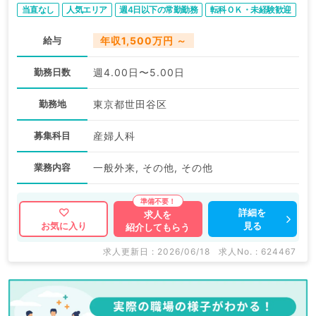
当直なし
人気エリア
週4日以下の常勤勤務
転科ＯＫ・未経験歓迎
給与
年収1,500万円 ～
勤務日数
週4.00日〜5.00日
勤務地
東京都世田谷区
募集科目
産婦人科
業務内容
一般外来, その他, その他
詳細を
求人を
見る
お気に入り
紹介してもらう
求人更新日 : 2026/06/18
求人No. : 624467