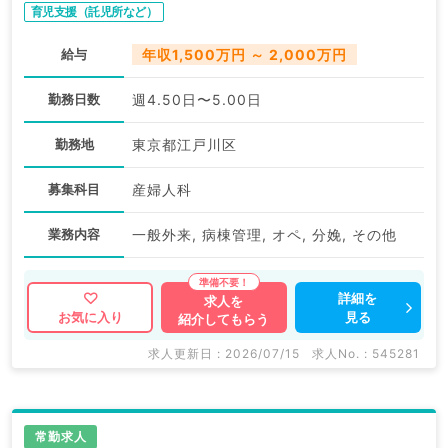
育児支援（託児所など）
給与
年収1,500万円 ～ 2,000万円
勤務日数
週4.50日〜5.00日
勤務地
東京都江戸川区
募集科目
産婦人科
業務内容
一般外来, 病棟管理, オペ, 分娩, その他
詳細を
求人を
見る
お気に入り
紹介してもらう
求人更新日 : 2026/07/15
求人No. : 545281
常勤求人