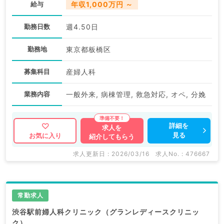
給与
年収1,000万円 ～
勤務日数
週4.50日
勤務地
東京都板橋区
募集科目
産婦人科
業務内容
一般外来, 病棟管理, 救急対応, オペ, 分娩
詳細を
求人を
見る
お気に入り
紹介してもらう
求人更新日 : 2026/03/16
求人No. : 476667
常勤求人
渋谷駅前婦人科クリニック（グランレディースクリニッ
ク）