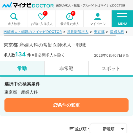
医師の求人・転職・アルバイトはマイナビDOCTOR
0
0
MENU
お気に入り求人
最近見た求人
マイページ
求人検索
医師求人・転職のマイナビDOCTOR
常勤医師求人
東京都
産婦人科
検
東京都 産婦人科の常勤医師求人・転職
134
求人数
件
※非公開求人を除く
2026年08月07日更新
常勤
非常勤
スポット
選択中の検索条件
東京都・産婦人科
条件の変更
並び順：
新着順