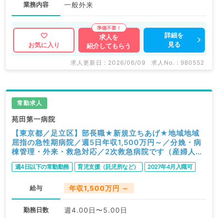
業務内容
一般外来
詳細を
求人を
見る
お気に入り
紹介してもらう
求人更新日 : 2026/06/09
求人No. : 980552
常勤求人
苑田第一病院
【東京都／足立区】部長職★新規立ちあげ★地域地域
屈指の急性期病院／週5日年収1,500万円～／分娩・病
棟管理・外来・救急対応／2次救急病院です（産婦人科
／常勤）
週4日以下の常勤勤務
育児支援（託児所など）
2027年4月入職可
給与
年収1,500万円 ～
勤務日数
週4.00日〜5.00日