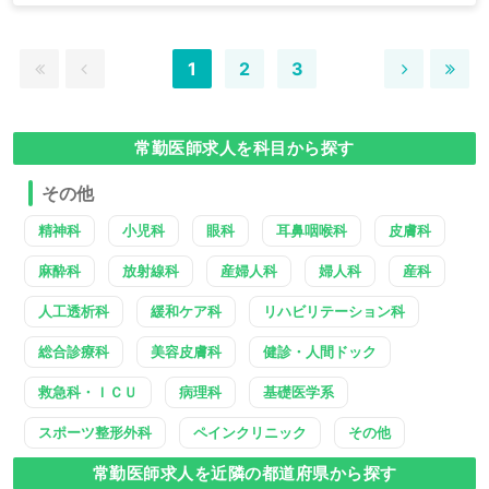
1
2
3
常勤医師求人を科目から探す
その他
精神科
小児科
眼科
耳鼻咽喉科
皮膚科
麻酔科
放射線科
産婦人科
婦人科
産科
人工透析科
緩和ケア科
リハビリテーション科
総合診療科
美容皮膚科
健診・人間ドック
救急科・ＩＣＵ
病理科
基礎医学系
スポーツ整形外科
ペインクリニック
その他
常勤医師求人を近隣の都道府県から探す