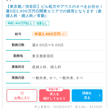
【東京都／渋谷区】ピル処方やアウスのオペをお任せ！
週5日2,400万円◎関東エリアでの採用となります（産
婦人科・婦人科／常勤）
年収1,800万円以上
当直なし
給与
年収2,400万円 ～
勤務日数
週4.00日〜5.00日
勤務地
東京都新宿区
募集科目
産婦人科、婦人科
業務内容
一般外来, オペ, 一般外来, オペ
詳細を
求人を
見る
お気に入り
紹介してもらう
求人更新日 : 2026/04/07
求人No. : 933349