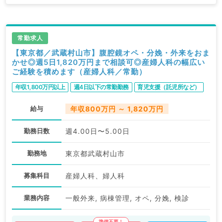
常勤求人
【東京都／武蔵村山市】腹腔鏡オペ・分娩・外来をおま
かせ◎週5日1,820万円まで相談可◎産婦人科の幅広い
ご経験を積めます（産婦人科／常勤）
年収1,800万円以上
週4日以下の常勤勤務
育児支援（託児所など）
給与
年収800万円 ～ 1,820万円
勤務日数
週4.00日〜5.00日
勤務地
東京都武蔵村山市
募集科目
産婦人科、婦人科
業務内容
一般外来, 病棟管理, オペ, 分娩, 検診