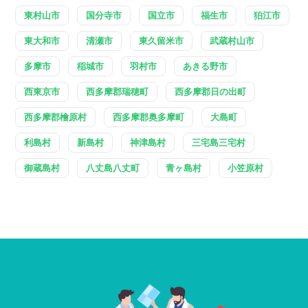
東村山市
国分寺市
国立市
福生市
狛江市
東大和市
清瀬市
東久留米市
武蔵村山市
多摩市
稲城市
羽村市
あきる野市
西東京市
西多摩郡瑞穂町
西多摩郡日の出町
西多摩郡檜原村
西多摩郡奥多摩町
大島町
利島村
新島村
神津島村
三宅島三宅村
御蔵島村
八丈島八丈町
青ヶ島村
小笠原村