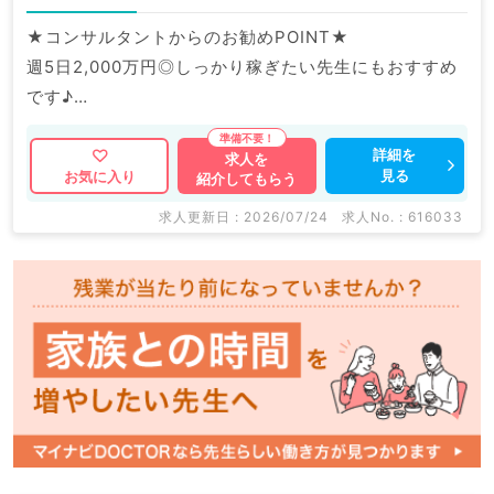
★コンサルタントからのお勧めPOINT★
週5日2,000万円◎しっかり稼ぎたい先生にもおすすめ
です♪
駅チカ＆人気エリアでのお仕事です。
詳細を
求人を
見る
お気に入り
紹介してもらう
マイナビDOCTORでは病院やクリニックなどの医療機
関求人はもちろんのこと、
求人更新日 : 2026/07/24
求人No. : 616033
掲載情報以外にも産業医等の企業系求人も多数扱ってい
ます。
求人内容の詳細等はお気軽にお問合せ下さい。