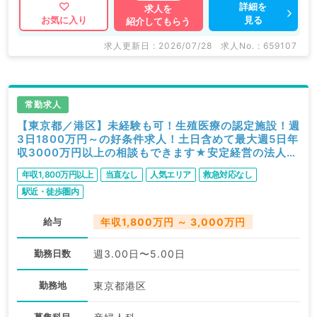
詳細を
求人を
見る
お気に入り
紹介してもらう
求人更新日 : 2026/07/28
求人No. : 659107
常勤求人
【東京都／港区】未経験も可！生殖医療の認定施設！週
3日1800万円～の好条件求人！土日含めて最大週5日年
収3000万円以上の相談もできます★安定経営の法人で
シフト勤務★（産婦人科／常勤）
年収1,800万円以上
当直なし
人気エリア
救急対応なし
駅近・徒歩圏内
給与
年収1,800万円 ～ 3,000万円
勤務日数
週3.00日〜5.00日
勤務地
東京都港区