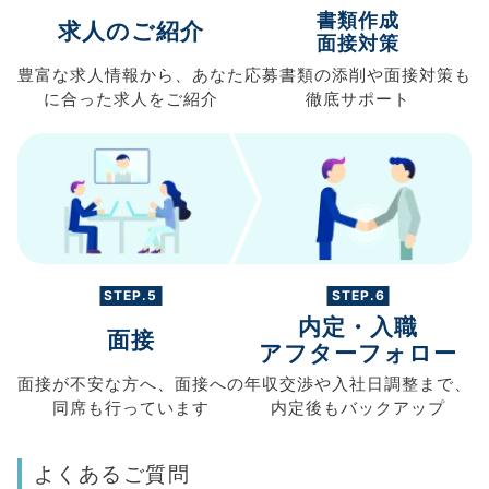
書類作成
求人のご紹介
面接対策
豊富な求人情報から、
あなた
応募書類の
添削や面接対策も
に合った求人を
ご紹介
徹底サポート
STEP.5
STEP.6
内定・入職
面接
アフターフォロー
面接が不安な方へ、
面接への
年収交渉や
入社日調整まで、
同席も
行っています
内定後もバックアップ
よくあるご質問