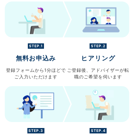
STEP.1
STEP.2
無料お申込み
ヒアリング
登録フォームから
1分ほどで
ご登録後、
アドバイザーが転
ご入力
いただけます
職の
ご希望を伺います
STEP.3
STEP.4