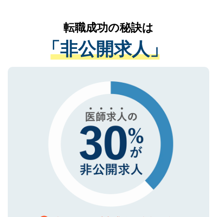
なく、医療機関側に開示したり、第三者に
リアパートナーが将来のご希望などをおう
提供することは一切ありません。また弊社
かがいして、現在の医療機関の状況や紹介
転職成功の秘訣は
は、個人情報の取り扱いについての厳密な
経験をまじえながら、適切なアドバイスを
管理基準を満たした事業者のみに付与され
「非公開求人」
させていただきます。すぐにご転職をされ
る、プライバシーマークを取得済みです。
ない方には、長期的なサポートが可能です
ご登録いただいた個人情報は、SSL（デー
ので、まずはご登録ください。
タ暗号化）によって保護されていますの
で、機密保持に関してもご安心ください。