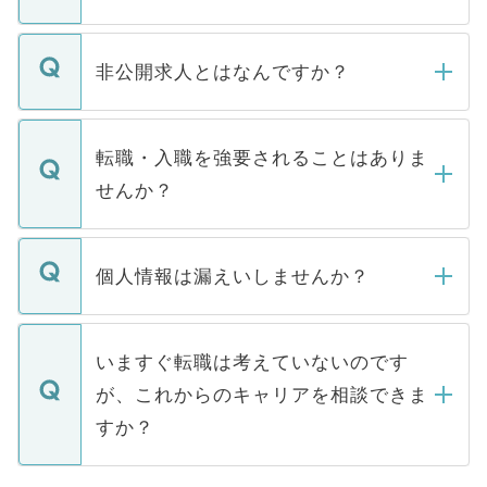
ご登録いただきましたら、弊社担当者がご
登録内容を確認し、その後メールもしくは
非公開求人とはなんですか？
お電話にて次のステップのご案内をいたし
ます。通常、5営業日以内にはご連絡をせて
マイナビDOCTORで取り扱っている求人の
いただきますので、しばらくお待ちくださ
うち約3割は、Webサイトからご覧いただ
転職・入職を強要されることはありま
い。
けない「非公開求人」です。非公開求人は
せんか？
下記の理由によって、一般には公開してい
ません。
転職・入職を強要することは一切ありませ
ん。また、仮に応募先から内定をいただい
個人情報は漏えいしませんか？
■応募殺到を避けるため 人気のある医療機
たとしても、ご本人が納得しない限り、内
関を公にしてしまうと、応募が殺到する場
定を承諾する必要はありません。内定先へ
個人情報が漏えいすることはありませんの
合があります。 選考を効率よく行うため
の辞退の連絡はキャリアパートナーが行い
で、ご安心ください。当サイトからの登録
いますぐ転職は考えていないのです
に、医療機関が求める条件に合った人材の
ますので、ご安心ください。
などで収集したご登録者様の個人情報は、
が、これからのキャリアを相談できま
みを人材紹介会社に依頼するケースが増え
ご本人のキャリアアップおよび転職活動の
ています。
すか？
支援を目的に使用いたします。お預かりし
ているすべての個人データはご本人の許可
お気軽にご相談ください。先生専任のキャ