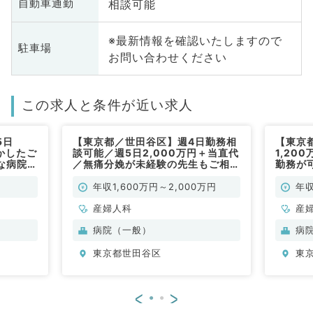
相談可能
自動車通勤
※最新情報を確認いたしますので
駐車場
お問い合わせください
この求人と条件が近い求人
5日
【東京都／世田谷区】週4日勤務相
【東京
かしたご
談可能／週5日2,000万円＋当直代
1,20
な病院勤
／無痛分娩が未経験の先生もご相談
勤務が
可能（産婦人科／常勤）
務（産
年収1,600万円～2,000万円
年収
産婦人科
産
病院（一般）
病
東京都世田谷区
東
<
>