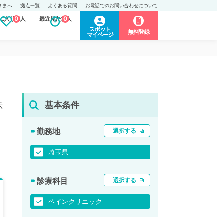
さまへ
拠点一覧
よくある質問
お電話でのお問い合わせについて
に入り求人
0
最近見た求人
0
スポット
無料登録
マイページ
基本条件
示
勤務地
選択する
埼玉県
診療科目
選択する
ペインクリニック