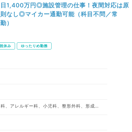
日1,400万円◎施設管理の仕事！夜間対応は原
則なし◎マイカー通勤可能（科目不問／常
勤）
祝休み
ゆったりめ勤務
神経内科、精神科、神経科、アレルギー科、小児科、整形外科、形成外科、美容外科、脳神経外科、呼吸器外科、心臓血管外科、小児外科、皮膚科、泌尿器科、産婦人科、産科、婦人科、眼科、耳鼻咽喉科、放射線科、麻酔科、ペインクリニック、人工透析科、一般内科、循環器内科、呼吸器内科、消化器内科、内分泌・代謝内科、腎臓内科、老年内科、血液内科、外科系全般、一般外科、消化器外科、乳腺外科、総合診療科、美容皮膚科、健診・人間ドック、救急科・ＩＣＵ、病理科、基礎医学系、膠原病科、スポーツ整形外科、大腸・肛門外科、産業医、脊髄・脊椎外科