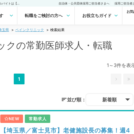
埼玉県 ペインクリニックの常勤医師求人・転職｜医師の求人・転職・アルバイトは【マイナビDOCTOR】
自治体・公共団体採用ご担当者さまへ
採用ご担当者
お気
す
転職をご検討の方へ
お役立ちガイド
埼玉県
ペインクリニック
検索結果
ックの常勤医師求人・転職
1～3件を表
1
並び順：
新着順
NEW
常勤求人
【埼玉県／富士見市】老健施設長の募集！週4