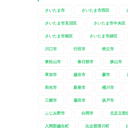
さいたま市
さいたま市西区
さいたま市見沼区
さいたま市中央区
さいたま市南区
さいたま市緑区
川口市
行田市
秩父市
東松山市
春日部市
狭山市
草加市
越谷市
蕨市
和光市
新座市
桶川市
三郷市
蓮田市
坂戸市
ふじみ野市
白岡市
北足立郡
入間郡越生町
比企郡滑川町