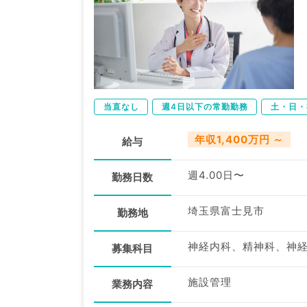
当直なし
週4日以下の常勤勤務
土・日・
年収1,400万円 ～
給与
週4.00日〜
勤務日数
埼玉県富士見市
勤務地
募集科目
施設管理
業務内容