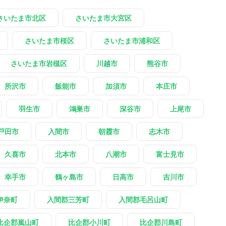
さいたま市北区
さいたま市大宮区
さいたま市桜区
さいたま市浦和区
さいたま市岩槻区
川越市
熊谷市
所沢市
飯能市
加須市
本庄市
羽生市
鴻巣市
深谷市
上尾市
戸田市
入間市
朝霞市
志木市
久喜市
北本市
八潮市
富士見市
幸手市
鶴ヶ島市
日高市
吉川市
伊奈町
入間郡三芳町
入間郡毛呂山町
比企郡嵐山町
比企郡小川町
比企郡川島町