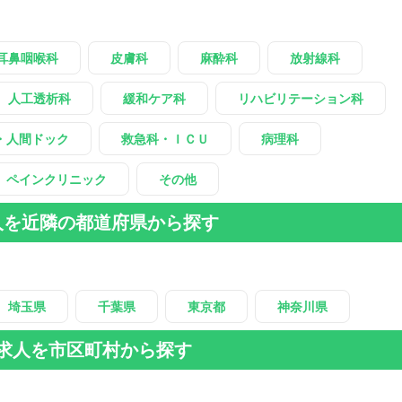
耳鼻咽喉科
皮膚科
麻酔科
放射線科
人工透析科
緩和ケア科
リハビリテーション科
・人間ドック
救急科・ＩＣＵ
病理科
ペインクリニック
その他
人を近隣の都道府県から探す
埼玉県
千葉県
東京都
神奈川県
求人を市区町村から探す