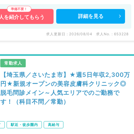
詳細を
見る
人を
紹介してもらう
求人更新日 : 2026/08/04
求人No. : 653228
常勤求人
【埼玉県／さいたま市】★週5日年収2,300万
円★新規オープンの美容皮膚科クリニック◎
脱毛問診メイン～人気エリアでのご勤務で
す！（科目不問／常勤）
ア
駅近・徒歩圏内
高給与