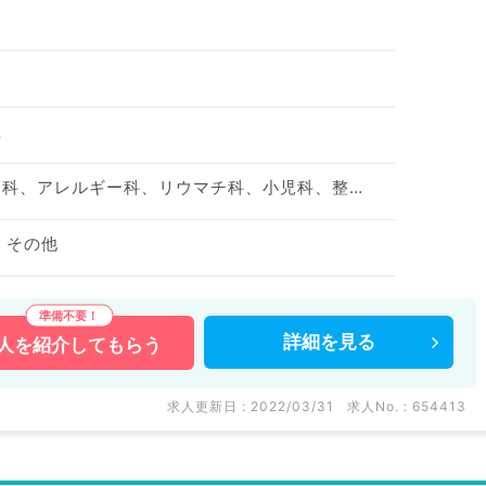
区
神経内科、精神科、神経科、アレルギー科、リウマチ科、小児科、整形外科、形成外科、美容外科、脳神経外科、呼吸器外科、心臓血管外科、小児外科、皮膚科、泌尿器科、産婦人科、産科、婦人科、眼科、耳鼻咽喉科、気管食道科、放射線科、リハビリテーション科、麻酔科、ペインクリニック、人工透析科、緩和ケア科、一般内科、循環器内科、呼吸器内科、消化器内科、内分泌・代謝内科、腎臓内科、老年内科、血液内科、外科系全般、一般外科、消化器外科、乳腺外科、総合診療科、美容皮膚科、健診・人間ドック、救急科・ＩＣＵ、病理科、基礎医学系、膠原病科、スポーツ整形外科、大腸・肛門外科、産業医、脊髄・脊椎外科、科目不問
 その他
詳細を
見る
人を
紹介してもらう
求人更新日 : 2022/03/31
求人No. : 654413