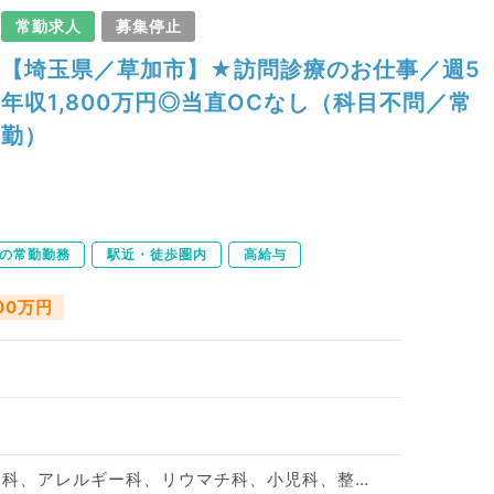
常勤求人
募集停止
【埼玉県／草加市】★訪問診療のお仕事／週5
年収1,800万円◎当直OCなし（科目不問／常
勤）
下の常勤勤務
駅近・徒歩圏内
高給与
800万円
神経内科、精神科、神経科、アレルギー科、リウマチ科、小児科、整形外科、形成外科、美容外科、脳神経外科、呼吸器外科、心臓血管外科、小児外科、皮膚科、泌尿器科、産婦人科、産科、婦人科、眼科、耳鼻咽喉科、気管食道科、放射線科、リハビリテーション科、麻酔科、ペインクリニック、人工透析科、緩和ケア科、一般内科、循環器内科、消化器内科、内分泌・代謝内科、腎臓内科、老年内科、血液内科、外科系全般、一般外科、消化器外科、乳腺外科、総合診療科、美容皮膚科、健診・人間ドック、救急科・ＩＣＵ、病理科、基礎医学系、膠原病科、スポーツ整形外科、大腸・肛門外科、産業医、脊髄・脊椎外科、科目不問