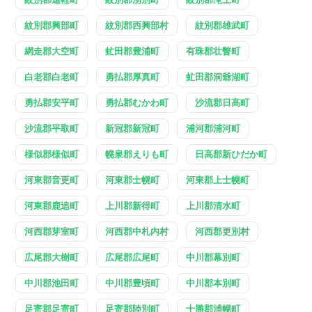
紋別郡興部町
紋別郡西興部村
紋別郡雄武町
網走郡大空町
虻田郡豊浦町
有珠郡壮瞥町
白老郡白老町
勇払郡厚真町
虻田郡洞爺湖町
勇払郡安平町
勇払郡むかわ町
沙流郡日高町
沙流郡平取町
新冠郡新冠町
浦河郡浦河町
様似郡様似町
幌泉郡えりも町
日高郡新ひだか町
河東郡音更町
河東郡士幌町
河東郡上士幌町
河東郡鹿追町
上川郡新得町
上川郡清水町
河西郡芽室町
河西郡中札内村
河西郡更別村
広尾郡大樹町
広尾郡広尾町
中川郡幕別町
中川郡池田町
中川郡豊頃町
中川郡本別町
足寄郡足寄町
足寄郡陸別町
十勝郡浦幌町