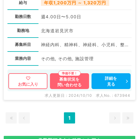
給与
年収1,200万円 ～ 1,320万円
勤務日数
週4.00日〜5.00日
勤務地
北海道岩見沢市
募集科目
神経内科、精神科、神経科、小児科、整形外科、形成外科、美容外科、脳神経外科、呼吸器外科、心臓血管外科、小児外科、皮膚科、泌尿器科、産婦人科、産科、婦人科、眼科、耳鼻咽喉科、気管食道科、放射線科、リハビリテーション科、麻酔科、ペインクリニック、人工透析科、緩和ケア科、一般内科、循環器内科、呼吸器内科、消化器内科、内分泌・代謝内科、腎臓内科、老年内科、外科系全般、一般外科、消化器外科、乳腺外科、総合診療科、美容皮膚科、健診・人間ドック、病理科、膠原病科、スポーツ整形外科、大腸・肛門外科、脊髄・脊椎外科、科目不問
業務内容
その他, その他, 施設管理
詳細を
募集状況を
見る
お気に入り
問い合わせる
求人更新日 : 2024/10/10
求人No. : 673944
1