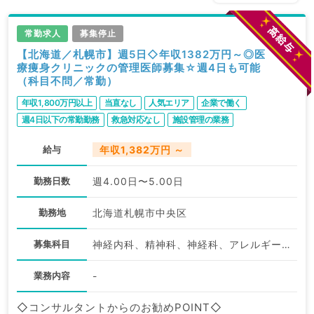
常勤求人
募集停止
【北海道／札幌市】週5日◇年収1382万円～◎医
療痩身クリニックの管理医師募集☆週4日も可能
（科目不問／常勤）
年収1,800万円以上
当直なし
人気エリア
企業で働く
週4日以下の常勤勤務
救急対応なし
施設管理の業務
転科ＯＫ・未経験歓迎
ゆったりめ勤務
駅近・徒歩圏内
給与
年収1,382万円 ～
WEB面接可
高給与
勤務日数
週4.00日〜5.00日
勤務地
北海道札幌市中央区
募集科目
神経内科、精神科、神経科、アレルギー科、リウマチ科、小児科、整形外科、形成外科、美容外科、脳神経外科、呼吸器外科、心臓血管外科、小児外科、皮膚科、泌尿器科、産婦人科、産科、婦人科、眼科、耳鼻咽喉科、気管食道科、放射線科、リハビリテーション科、麻酔科、ペインクリニック、人工透析科、緩和ケア科、一般内科、循環器内科、呼吸器内科、消化器内科、内分泌・代謝内科、腎臓内科、老年内科、血液内科、外科系全般、一般外科、消化器外科、乳腺外科、総合診療科、美容皮膚科、健診・人間ドック、救急科・ＩＣＵ、病理科、基礎医学系、膠原病科、スポーツ整形外科、大腸・肛門外科、その他、産業医、科目不問
業務内容
-
◇コンサルタントからのお勧めPOINT◇