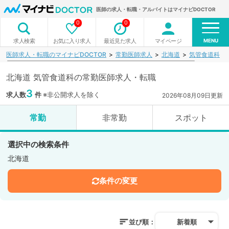
医師の求人・転職・アルバイトはマイナビDOCTOR
0
0
MENU
お気に入り求人
最近見た求人
マイページ
求人検索
医師求人・転職のマイナビDOCTOR
常勤医師求人
北海道
気管食道科
北海道 気管食道科の常勤医師求人・転職
3
求人数
件
※非公開求人を除く
2026年08月09日更新
常勤
非常勤
スポット
選択中の検索条件
北海道
条件の変更
並び順：
新着順