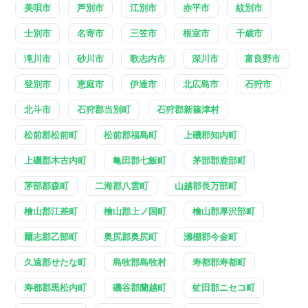
美唄市
芦別市
江別市
赤平市
紋別市
士別市
名寄市
三笠市
根室市
千歳市
滝川市
砂川市
歌志内市
深川市
富良野市
登別市
恵庭市
伊達市
北広島市
石狩市
北斗市
石狩郡当別町
石狩郡新篠津村
松前郡松前町
松前郡福島町
上磯郡知内町
上磯郡木古内町
亀田郡七飯町
茅部郡鹿部町
茅部郡森町
二海郡八雲町
山越郡長万部町
檜山郡江差町
檜山郡上ノ国町
檜山郡厚沢部町
爾志郡乙部町
奥尻郡奥尻町
瀬棚郡今金町
久遠郡せたな町
島牧郡島牧村
寿都郡寿都町
寿都郡黒松内町
磯谷郡蘭越町
虻田郡ニセコ町