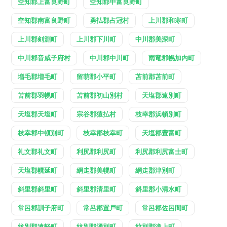
空知郡上富良野町
空知郡中富良野町
空知郡南富良野町
勇払郡占冠村
上川郡和寒町
上川郡剣淵町
上川郡下川町
中川郡美深町
中川郡音威子府村
中川郡中川町
雨竜郡幌加内町
増毛郡増毛町
留萌郡小平町
苫前郡苫前町
苫前郡羽幌町
苫前郡初山別村
天塩郡遠別町
天塩郡天塩町
宗谷郡猿払村
枝幸郡浜頓別町
枝幸郡中頓別町
枝幸郡枝幸町
天塩郡豊富町
礼文郡礼文町
利尻郡利尻町
利尻郡利尻富士町
天塩郡幌延町
網走郡美幌町
網走郡津別町
斜里郡斜里町
斜里郡清里町
斜里郡小清水町
常呂郡訓子府町
常呂郡置戸町
常呂郡佐呂間町
紋別郡遠軽町
紋別郡湧別町
紋別郡滝上町