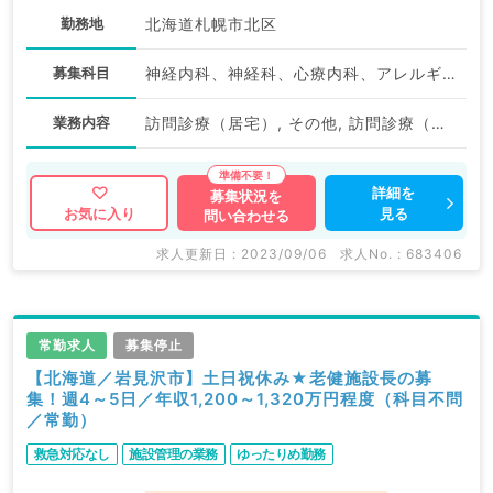
勤務地
北海道札幌市北区
募集科目
神経内科、神経科、心療内科、アレルギー科、小児科、整形外科、形成外科、美容外科、脳神経外科、呼吸器外科、心臓血管外科、小児外科、皮膚科、泌尿器科、産婦人科、産科、婦人科、眼科、耳鼻咽喉科、気管食道科、放射線科、リハビリテーション科、ペインクリニック、緩和ケア科、一般内科、循環器内科、呼吸器内科、消化器内科、内分泌・代謝内科、腎臓内科、老年内科、血液内科、外科系全般、一般外科、消化器外科、総合診療科、美容皮膚科、救急科・ＩＣＵ、膠原病科、スポーツ整形外科、大腸・肛門外科、脊髄・脊椎外科、科目不問
業務内容
訪問診療（居宅）, その他, 訪問診療（施設）
詳細を
募集状況を
見る
お気に入り
問い合わせる
求人更新日 : 2023/09/06
求人No. : 683406
常勤求人
募集停止
【北海道／岩見沢市】土日祝休み★老健施設長の募
集！週4～5日／年収1,200～1,320万円程度（科目不問
／常勤）
救急対応なし
施設管理の業務
ゆったりめ勤務