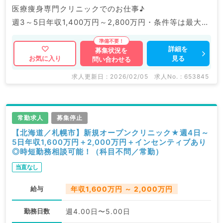
医療痩身専門クリニックでのお仕事♪
週3～5日年収1,400万円～2,800万円・条件等は最大限
考慮◎しっかり稼ぎたい先生にもおススメです。
詳細を
募集状況を
見る
お気に入り
問い合わせる
マイナビDOCTORでは病院やクリニックなどの医療機
関求人はもちろんのこと、
求人更新日 : 2026/02/05
求人No. : 653845
掲載情報以外にも産業医等の企業系求人も多数扱ってい
ます。
求人内容の詳細等はお気軽にお問合せ下さい。
常勤求人
募集停止
【北海道／札幌市】新規オープンクリニック★週4日～
5日年収1,600万円＋2,000万円＋インセンティブあり
◎時短勤務相談可能！（科目不問／常勤）
当直なし
給与
年収1,600万円 ～ 2,000万円
勤務日数
週4.00日〜5.00日