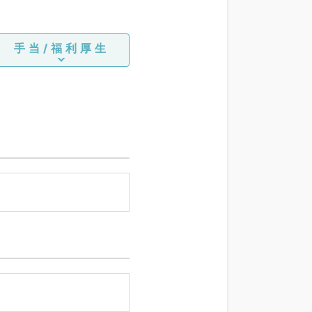
（ＧＦ）、下部内視鏡検査
ＣＦ）
手当/福利厚生