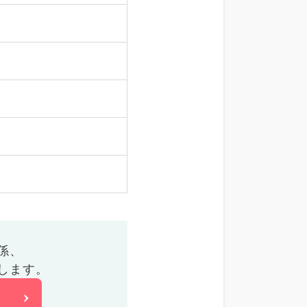
係、
します。