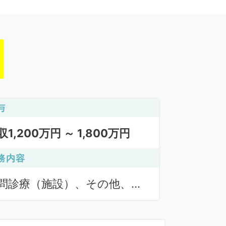
与
収1,200万円 ～ 1,800万円
務内容
問診療（施設）、その他、そ
他、一般外来、病棟管理、訪
診療（居宅）、上部内視鏡検