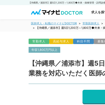
求人を探
医師求人・転職のマイナビDOCTOR
常勤医師求人
【沖縄県／浦添市】週5日1,200万～1,800万◆
常勤求人
高給与求人
科目不問
募集
年収1,800万円以上
【沖縄県／浦添市】週5日1
業務を対応いただく医師