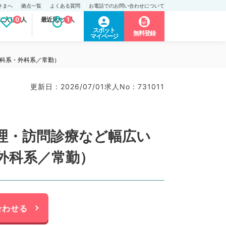
さまへ
拠点一覧
よくある質問
お電話でのお問い合わせについて
に入り求人
0
最近見た求人
1
スポット
無料登録
マイページ
内科系・外科系／常勤）
更新日 : 2026/07/01
求人No : 731011
管理・訪問診療など幅広い
外科系／常勤）
合わせる