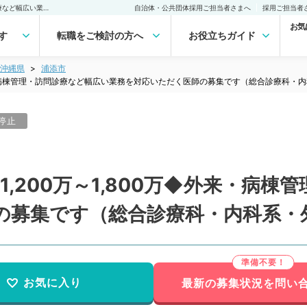
【沖縄県／浦添市】週5日1,200万～1,800万◆外来・病棟管理・訪問診療など幅広い業務を対応いただく医師の募集です（総合診療科・内科系・外科系／常勤）の転職・求人｜医師の求人・転職・アルバイトは【マイナビDOCTOR】
自治体・公共団体採用ご担当者さまへ
採用ご担当者
お気
す
転職をご検討の方へ
お役立ちガイド
沖縄県
浦添市
外来・病棟管理・訪問診療など幅広い業務を対応いただく医師の募集です（総合診療科・
停止
,200万～1,800万◆外来・病棟
の募集です（総合診療科・内科系・
お気に入り
最新の募集状況を問い