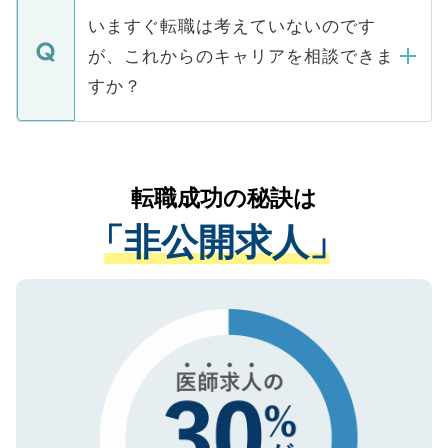
合があります。 選考を効率よく行うため
の辞退の連絡はキャリアパートナーが行い
で、ご安心ください。当サイトからの登録
いますぐ転職は考えていないのです
に、医療機関が求める条件に合った人材の
ますので、ご安心ください。
などで収集したご登録者様の個人情報は、
が、これからのキャリアを相談できま
みを人材紹介会社に依頼するケースが増え
ご本人のキャリアアップおよび転職活動の
ています。
すか？
支援を目的に使用いたします。お預かりし
ているすべての個人データはご本人の許可
お気軽にご相談ください。先生専任のキャ
なく、医療機関側に開示したり、第三者に
リアパートナーが将来のご希望などをおう
提供することは一切ありません。また弊社
かがいして、現在の医療機関の状況や紹介
転職成功の秘訣は
は、個人情報の取り扱いについての厳密な
経験をまじえながら、適切なアドバイスを
管理基準を満たした事業者のみに付与され
「非公開求人」
させていただきます。すぐにご転職をされ
る、プライバシーマークを取得済みです。
ない方には、長期的なサポートが可能です
ご登録いただいた個人情報は、SSL（デー
ので、まずはご登録ください。
タ暗号化）によって保護されていますの
で、機密保持に関してもご安心ください。