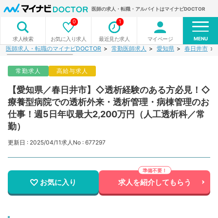
医師の求人・転職・アルバイトはマイナビDOCTOR
0
1
MENU
お気に入り求人
最近見た求人
マイページ
求人検索
医師求人・転職のマイナビDOCTOR
常勤医師求人
愛知県
春日井市
常勤求人
高給与求人
【愛知県／春日井市】◇透析経験のある方必見！◇
療養型病院での透析外来・透析管理・病棟管理のお
仕事！週5日年収最大2,200万円（人工透析科／常
勤）
更新日 : 2025/04/11
求人No : 677297
お気に入り
求人を紹介してもらう