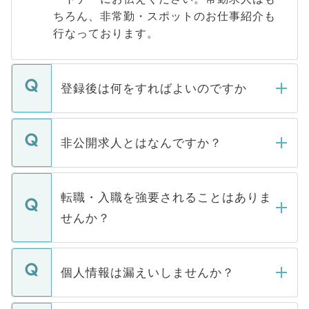
ちろん、非常勤・スポットのお仕事紹介も
行なっております。
登録後は何をすればよいのですか
ご登録いただきましたら、弊社担当者がご
登録内容を確認し、その後メールもしくは
非公開求人とはなんですか？
お電話にて次のステップのご案内をいたし
ます。通常、5営業日以内にはご連絡をせて
マイナビDOCTORで取り扱っている求人の
いただきますので、しばらくお待ちくださ
うち約3割は、Webサイトからご覧いただ
転職・入職を強要されることはありま
い。
けない「非公開求人」です。非公開求人は
せんか？
下記の理由によって、一般には公開してい
ません。
転職・入職を強要することは一切ありませ
ん。また、仮に応募先から内定をいただい
個人情報は漏えいしませんか？
■応募殺到を避けるため 人気のある医療機
たとしても、ご本人が納得しない限り、内
関を公にしてしまうと、応募が殺到する場
定を承諾する必要はありません。内定先へ
個人情報が漏えいすることはありませんの