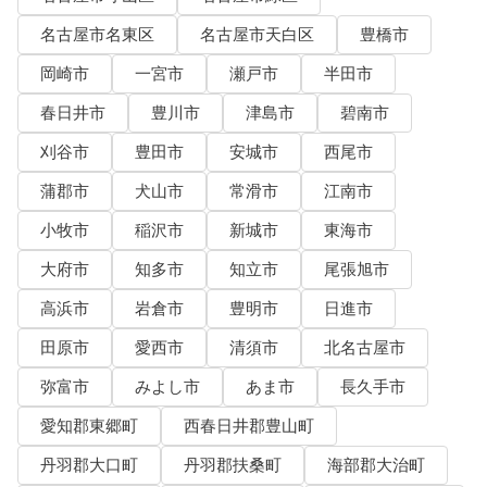
名古屋市名東区
名古屋市天白区
豊橋市
岡崎市
一宮市
瀬戸市
半田市
春日井市
豊川市
津島市
碧南市
刈谷市
豊田市
安城市
西尾市
蒲郡市
犬山市
常滑市
江南市
小牧市
稲沢市
新城市
東海市
大府市
知多市
知立市
尾張旭市
高浜市
岩倉市
豊明市
日進市
田原市
愛西市
清須市
北名古屋市
弥富市
みよし市
あま市
長久手市
愛知郡東郷町
西春日井郡豊山町
丹羽郡大口町
丹羽郡扶桑町
海部郡大治町