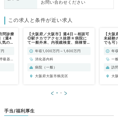
お問い合わせください
この求人と条件が近い求人
訪問診療
【大阪府／大阪市】週4日～相談可
【大阪
日（週4
◎駅チカでアクセス抜群☆病院に
未経験
人気の訪
て一般外来、内視鏡検査、病棟管理
でも可）
（科目不
のお仕事です（消化器内科／常勤）
問診療
問／常
万円
年収1,000万円～1,600万円
年収
呼吸器内
消化器内科
一
・代謝内
科
病院（一般）
訪
、科目不
科
大阪府大阪市鶴見区
大
問
<
>
手当/福利厚生