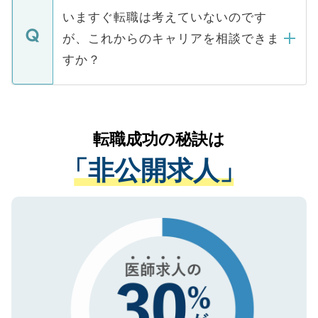
合があります。 選考を効率よく行うため
の辞退の連絡はキャリアパートナーが行い
で、ご安心ください。当サイトからの登録
いますぐ転職は考えていないのです
に、医療機関が求める条件に合った人材の
ますので、ご安心ください。
などで収集したご登録者様の個人情報は、
が、これからのキャリアを相談できま
みを人材紹介会社に依頼するケースが増え
ご本人のキャリアアップおよび転職活動の
ています。
すか？
支援を目的に使用いたします。お預かりし
ているすべての個人データはご本人の許可
お気軽にご相談ください。先生専任のキャ
なく、医療機関側に開示したり、第三者に
リアパートナーが将来のご希望などをおう
提供することは一切ありません。また弊社
かがいして、現在の医療機関の状況や紹介
転職成功の秘訣は
は、個人情報の取り扱いについての厳密な
経験をまじえながら、適切なアドバイスを
管理基準を満たした事業者のみに付与され
「非公開求人」
させていただきます。すぐにご転職をされ
る、プライバシーマークを取得済みです。
ない方には、長期的なサポートが可能です
ご登録いただいた個人情報は、SSL（デー
ので、まずはご登録ください。
タ暗号化）によって保護されていますの
で、機密保持に関してもご安心ください。