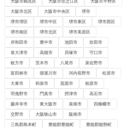
大阪市鶴見区
大阪市住之江区
大阪市平野区
大阪市北区
大阪市中央区
堺市
堺市堺区
堺市中区
堺市東区
堺市西区
堺市南区
堺市北区
堺市美原区
岸和田市
豊中市
池田市
吹田市
泉大津市
高槻市
貝塚市
守口市
枚方市
茨木市
八尾市
泉佐野市
富田林市
寝屋川市
河内長野市
松原市
大東市
和泉市
箕面市
柏原市
羽曳野市
門真市
摂津市
高石市
藤井寺市
東大阪市
泉南市
四條畷市
交野市
大阪狭山市
阪南市
三島郡島本町
豊能郡豊能町
豊能郡能勢町