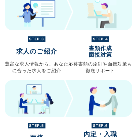
STEP.3
STEP.4
書類作成
求人のご紹介
面接対策
豊富な求人情報から、
あなた
応募書類の
添削や面接対策も
に合った求人を
ご紹介
徹底サポート
STEP.5
STEP.6
内定・入職