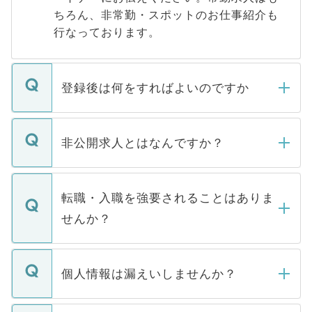
ちろん、非常勤・スポットのお仕事紹介も
行なっております。
登録後は何をすればよいのですか
ご登録いただきましたら、弊社担当者がご
登録内容を確認し、その後メールもしくは
非公開求人とはなんですか？
お電話にて次のステップのご案内をいたし
ます。通常、5営業日以内にはご連絡をせて
マイナビDOCTORで取り扱っている求人の
いただきますので、しばらくお待ちくださ
うち約3割は、Webサイトからご覧いただ
転職・入職を強要されることはありま
い。
けない「非公開求人」です。非公開求人は
せんか？
下記の理由によって、一般には公開してい
ません。
転職・入職を強要することは一切ありませ
ん。また、仮に応募先から内定をいただい
個人情報は漏えいしませんか？
■応募殺到を避けるため 人気のある医療機
たとしても、ご本人が納得しない限り、内
関を公にしてしまうと、応募が殺到する場
定を承諾する必要はありません。内定先へ
個人情報が漏えいすることはありませんの