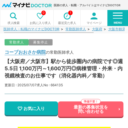
医師の求人・転職・アルバイトはマイナビDOCTOR
0
1
MENU
お気に入り求人
最近見た求人
マイページ
求人検索
医師求人・転職のマイナビDOCTOR
常勤医師求人
大阪府
大阪市鶴見
常勤求人
募集停止
コープおおさか病院
の常勤医師求人
【大阪府／大阪市】駅から徒歩圏内の病院です◎週
5.5日 1,100万円～1,600万円◎病棟管理・外来・内
視鏡検査のお仕事です（消化器内科／常勤）
更新日 : 2025/07/07
求人No : 664135
最新の募集状況を
お気に入り
問い合わせる