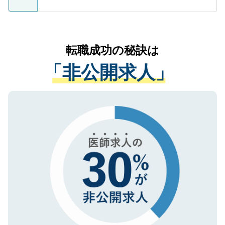
ているすべての個人データはご本人の許可
お気軽にご相談ください。先生専任のキャ
なく、医療機関側に開示したり、第三者に
リアパートナーが将来のご希望などをおう
提供することは一切ありません。また弊社
かがいして、現在の医療機関の状況や紹介
転職成功の秘訣は
は、個人情報の取り扱いについての厳密な
経験をまじえながら、適切なアドバイスを
管理基準を満たした事業者のみに付与され
「非公開求人」
させていただきます。すぐにご転職をされ
る、プライバシーマークを取得済みです。
ない方には、長期的なサポートが可能です
ご登録いただいた個人情報は、SSL（デー
ので、まずはご登録ください。
タ暗号化）によって保護されていますの
で、機密保持に関してもご安心ください。