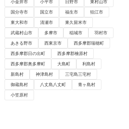
小金井市
小平市
日野市
東村山市
国分寺市
国立市
福生市
狛江市
東大和市
清瀬市
東久留米市
武蔵村山市
多摩市
稲城市
羽村市
あきる野市
西東京市
西多摩郡瑞穂町
西多摩郡日の出町
西多摩郡檜原村
西多摩郡奥多摩町
大島町
利島村
新島村
神津島村
三宅島三宅村
御蔵島村
八丈島八丈町
青ヶ島村
小笠原村