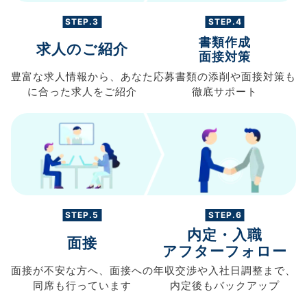
STEP.3
STEP.4
書類作成
求人のご紹介
面接対策
豊富な求人情報から、
あなた
応募書類の
添削や面接対策も
に合った求人を
ご紹介
徹底サポート
STEP.5
STEP.6
内定・入職
面接
アフターフォロー
面接が不安な方へ、
面接への
年収交渉や
入社日調整まで、
同席も
行っています
内定後もバックアップ