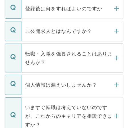
登録後は何をすればよいのですか
ご登録いただきましたら、弊社担当者がご
登録内容を確認し、その後メールもしくは
非公開求人とはなんですか？
お電話にて次のステップのご案内をいたし
ます。通常、5営業日以内にはご連絡をせて
マイナビDOCTORで取り扱っている求人の
いただきますので、しばらくお待ちくださ
うち約3割は、Webサイトからご覧いただ
転職・入職を強要されることはありま
い。
けない「非公開求人」です。非公開求人は
せんか？
下記の理由によって、一般には公開してい
ません。
転職・入職を強要することは一切ありませ
ん。また、仮に応募先から内定をいただい
個人情報は漏えいしませんか？
■応募殺到を避けるため 人気のある医療機
たとしても、ご本人が納得しない限り、内
関を公にしてしまうと、応募が殺到する場
定を承諾する必要はありません。内定先へ
個人情報が漏えいすることはありませんの
合があります。 選考を効率よく行うため
の辞退の連絡はキャリアパートナーが行い
で、ご安心ください。当サイトからの登録
いますぐ転職は考えていないのです
に、医療機関が求める条件に合った人材の
ますので、ご安心ください。
などで収集したご登録者様の個人情報は、
が、これからのキャリアを相談できま
みを人材紹介会社に依頼するケースが増え
ご本人のキャリアアップおよび転職活動の
ています。
すか？
支援を目的に使用いたします。お預かりし