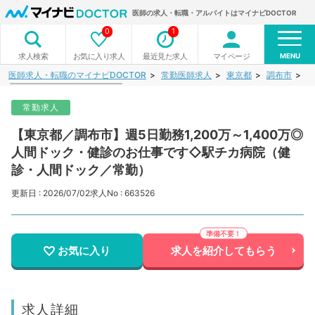
医師の求人・転職・アルバイトはマイナビDOCTOR
0
1
MENU
お気に入り求人
最近見た求人
マイページ
求人検索
医師求人・転職のマイナビDOCTOR
常勤医師求人
東京都
調布市
【
常勤求人
【東京都／調布市】週5日勤務1,200万～1,400万◎
人間ドック・健診のお仕事です◇駅チカ病院（健
診・人間ドック／常勤）
更新日 : 2026/07/02
求人No : 663526
お気に入り
求人を紹介してもらう
求人詳細