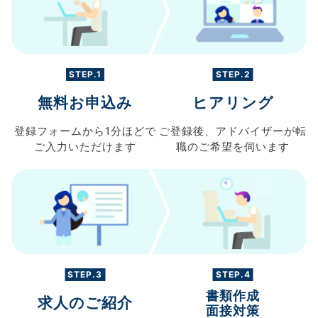
STEP.1
STEP.2
無料お申込み
ヒアリング
登録フォームから
1分ほどで
ご登録後、
アドバイザーが転
ご入力
いただけます
職の
ご希望を伺います
STEP.3
STEP.4
書類作成
求人のご紹介
面接対策