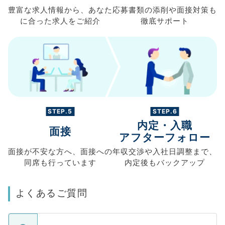
豊富な求人情報から、
あなた
応募書類の
添削や面接対策も
に合った求人を
ご紹介
徹底サポート
STEP.5
STEP.6
内定・入職
面接
アフターフォロー
面接が不安な方へ、
面接への
年収交渉や
入社日調整まで、
同席も
行っています
内定後もバックアップ
よくあるご質問