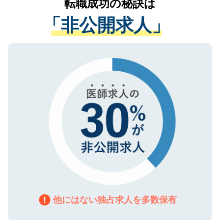
転職成功の秘訣は
は、個人情報の取り扱いについての厳密な
経験をまじえながら、適切なアドバイスを
管理基準を満たした事業者のみに付与され
「非公開求人」
させていただきます。すぐにご転職をされ
る、プライバシーマークを取得済みです。
ない方には、長期的なサポートが可能です
ご登録いただいた個人情報は、SSL（デー
ので、まずはご登録ください。
タ暗号化）によって保護されていますの
で、機密保持に関してもご安心ください。
他にはない独占求人を多数保有