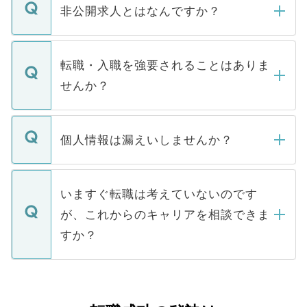
登録内容を確認し、その後メールもしくは
非公開求人とはなんですか？
お電話にて次のステップのご案内をいたし
ます。通常、5営業日以内にはご連絡をせて
マイナビDOCTORで取り扱っている求人の
いただきますので、しばらくお待ちくださ
うち約3割は、Webサイトからご覧いただ
転職・入職を強要されることはありま
い。
けない「非公開求人」です。非公開求人は
せんか？
下記の理由によって、一般には公開してい
ません。
転職・入職を強要することは一切ありませ
ん。また、仮に応募先から内定をいただい
個人情報は漏えいしませんか？
■応募殺到を避けるため 人気のある医療機
たとしても、ご本人が納得しない限り、内
関を公にしてしまうと、応募が殺到する場
定を承諾する必要はありません。内定先へ
個人情報が漏えいすることはありませんの
合があります。 選考を効率よく行うため
の辞退の連絡はキャリアパートナーが行い
で、ご安心ください。当サイトからの登録
いますぐ転職は考えていないのです
に、医療機関が求める条件に合った人材の
ますので、ご安心ください。
などで収集したご登録者様の個人情報は、
が、これからのキャリアを相談できま
みを人材紹介会社に依頼するケースが増え
ご本人のキャリアアップおよび転職活動の
ています。
すか？
支援を目的に使用いたします。お預かりし
ているすべての個人データはご本人の許可
お気軽にご相談ください。先生専任のキャ
なく、医療機関側に開示したり、第三者に
リアパートナーが将来のご希望などをおう
提供することは一切ありません。また弊社
かがいして、現在の医療機関の状況や紹介