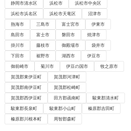
静岡市清水区
浜松市
浜松市中央区
浜松市浜名区
浜松市天竜区
沼津市
熱海市
三島市
富士宮市
伊東市
島田市
富士市
磐田市
焼津市
掛川市
藤枝市
御殿場市
袋井市
下田市
裾野市
湖西市
伊豆市
御前崎市
菊川市
伊豆の国市
牧之原市
賀茂郡東伊豆町
賀茂郡河津町
賀茂郡南伊豆町
賀茂郡松崎町
賀茂郡西伊豆町
田方郡函南町
駿東郡清水町
駿東郡長泉町
駿東郡小山町
榛原郡吉田町
榛原郡川根本町
周智郡森町