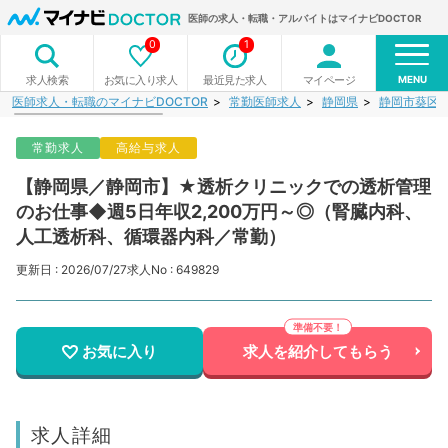
医師の求人・転職・アルバイトはマイナビDOCTOR
0
1
MENU
お気に入り求人
最近見た求人
マイページ
求人検索
医師求人・転職のマイナビDOCTOR
常勤医師求人
静岡県
静岡市葵区
常勤求人
高給与求人
【静岡県／静岡市】★透析クリニックでの透析管理
のお仕事◆週5日年収2,200万円～◎（腎臓内科、
人工透析科、循環器内科／常勤）
更新日 : 2026/07/27
求人No : 649829
お気に入り
求人を紹介してもらう
求人詳細