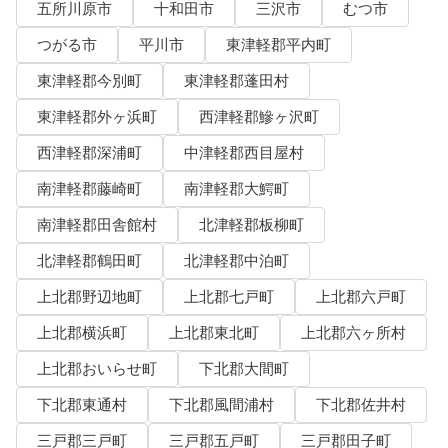
五所川原市
十和田市
三沢市
むつ市
つがる市
平川市
東津軽郡平内町
東津軽郡今別町
東津軽郡蓬田村
東津軽郡外ヶ浜町
西津軽郡鰺ヶ沢町
西津軽郡深浦町
中津軽郡西目屋村
南津軽郡藤崎町
南津軽郡大鰐町
南津軽郡田舎館村
北津軽郡板柳町
北津軽郡鶴田町
北津軽郡中泊町
上北郡野辺地町
上北郡七戸町
上北郡六戸町
上北郡横浜町
上北郡東北町
上北郡六ヶ所村
上北郡おいらせ町
下北郡大間町
下北郡東通村
下北郡風間浦村
下北郡佐井村
三戸郡三戸町
三戸郡五戸町
三戸郡田子町