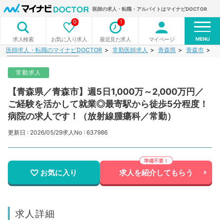
医師の求人・転職・アルバイトはマイナビDOCTOR
0
1
MENU
お気に入り求人
最近見た求人
マイページ
求人検索
医師求人・転職のマイナビDOCTOR
常勤医師求人
青森県
青森市
【
常勤求人
【青森県／青森市】週5日1,000万～2,000万円／
ご経験を活かして就業◎最寄駅から徒歩5分程度！
病院の求人です！（放射線腫瘍科／常勤）
更新日 : 2026/05/29
求人No : 637986
お気に入り
求人を紹介してもらう
求人詳細