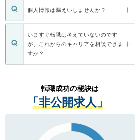
転職・入職を強要することは一切ありませ
ん。また、仮に応募先から内定をいただい
個人情報は漏えいしませんか？
■応募殺到を避けるため 人気のある医療機
たとしても、ご本人が納得しない限り、内
関を公にしてしまうと、応募が殺到する場
定を承諾する必要はありません。内定先へ
個人情報が漏えいすることはありませんの
合があります。 選考を効率よく行うため
の辞退の連絡はキャリアパートナーが行い
で、ご安心ください。当サイトからの登録
いますぐ転職は考えていないのです
に、医療機関が求める条件に合った人材の
ますので、ご安心ください。
などで収集したご登録者様の個人情報は、
が、これからのキャリアを相談できま
みを人材紹介会社に依頼するケースが増え
ご本人のキャリアアップおよび転職活動の
ています。
すか？
支援を目的に使用いたします。お預かりし
ているすべての個人データはご本人の許可
お気軽にご相談ください。先生専任のキャ
なく、医療機関側に開示したり、第三者に
リアパートナーが将来のご希望などをおう
提供することは一切ありません。また弊社
かがいして、現在の医療機関の状況や紹介
転職成功の秘訣は
は、個人情報の取り扱いについての厳密な
経験をまじえながら、適切なアドバイスを
管理基準を満たした事業者のみに付与され
「非公開求人」
させていただきます。すぐにご転職をされ
る、プライバシーマークを取得済みです。
ない方には、長期的なサポートが可能です
ご登録いただいた個人情報は、SSL（デー
ので、まずはご登録ください。
タ暗号化）によって保護されていますの
で、機密保持に関してもご安心ください。