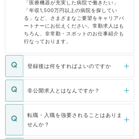
「医療機器が充実した病院で働きたい」
「年収1,500万円以上の病院を探してい
る」など、さまざまなご要望をキャリアパ
ートナーにお伝えください。常勤求人はも
ちろん、非常勤・スポットのお仕事紹介も
行なっております。
登録後は何をすればよいのですか
ご登録いただきましたら、弊社担当者がご
登録内容を確認し、その後メールもしくは
非公開求人とはなんですか？
お電話にて次のステップのご案内をいたし
ます。通常、5営業日以内にはご連絡をせて
マイナビDOCTORで取り扱っている求人の
いただきますので、しばらくお待ちくださ
うち約3割は、Webサイトからご覧いただ
転職・入職を強要されることはありま
い。
けない「非公開求人」です。非公開求人は
せんか？
下記の理由によって、一般には公開してい
ません。