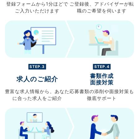
登録フォームから
1分ほどで
ご登録後、
アドバイザーが転
ご入力
いただけます
職の
ご希望を伺います
STEP.3
STEP.4
書類作成
求人のご紹介
面接対策
豊富な求人情報から、
あなた
応募書類の
添削や面接対策も
に合った求人を
ご紹介
徹底サポート