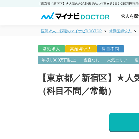
求人を探
医師求人・転職のマイナビDOCTOR
常勤医師求人
常勤求人
高給与求人
科目不問
年収1,800万円以上
当直なし
人気エリア
週
【東京都／新宿区】★人気
（科目不問／常勤）