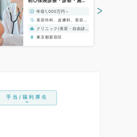
制◎保険診療・診察・施
術・をおまかせ（皮膚科、
>
年収1,000万円～
美容皮膚科／常勤）
美容外科、皮膚科、美容皮
膚科
クリニック(美容・自由診
療）
東京都新宿区
手当/福利厚生