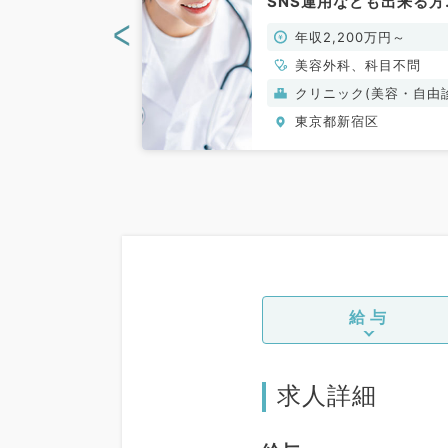
美容クリニック
SNS運用なども出来る方
／常勤）
優遇（科目不問／常勤）
<
0万円～2,000万
年収2,200万円～
美容外科、科目不問
ク(美容・自由診
クリニック(美容・自由
療）
宿区
東京都新宿区
給与
求人詳細