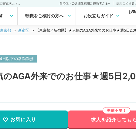
【東京都／新宿区】★人気のAGA外来でのお仕事★週5日2,080万円程度の高額求人（科目不問／常勤）の転職・求人｜医師の求人・転職・アルバイトは【マイナビDOCTOR】
自治体・公共団体採用ご担当者さまへ
採用ご担当者
お気
す
転職をご検討の方へ
お役立ちガイド
東京都
新宿区
【東京都／新宿区】★人気のAGA外来でのお仕事★週5日2,
4日以下の常勤勤務
のAGA外来でのお仕事★週5日2,
お気に入り
求人を紹介しても