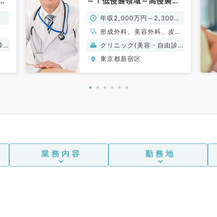
を
～！低侵襲領域～高侵襲領
域までカリキュラムに沿っ
年収2,000万円～2,300万
て成長できます！専門医を
お持ちの方なら2300万か
円
形成外科、美容外科、皮膚
らスタート可（美容外科／
科、美容皮膚科、科目不問
診
クリニック(美容・自由診
常勤）
療）
東京都新宿区
業務内容
勤務地