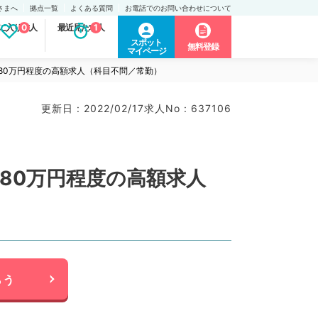
さまへ
拠点一覧
よくある質問
お電話でのお問い合わせについて
に入り求人
0
最近見た求人
1
スポット
無料登録
マイページ
080万円程度の高額求人（科目不問／常勤）
更新日 : 2022/02/17
求人No : 637106
080万円程度の高額求人
らう