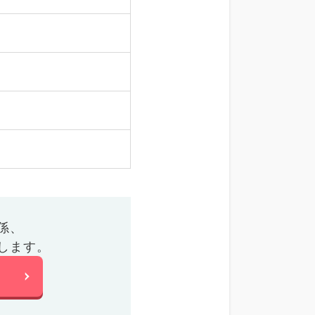
係、
します。