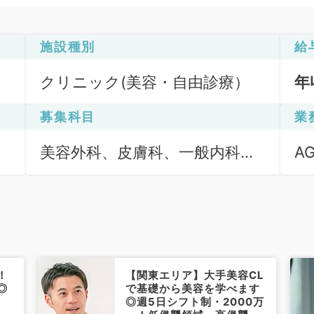
施設種別
給
クリニック(美容・自由診療）
年
募集科目
業
美容外科、皮膚科、一般内科、
A
外科系全般、一般外科、美容皮
膚科、科目不問
！
【関東エリア】大手美容CL
◎
で基礎から美容を学べます
！
◎週5日シフト制・2000万