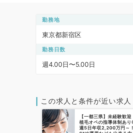
勤務地
東京都新宿区
勤務日数
週4.00日〜5.00日
この求人と条件が近い求人
新宿区】週5日
【一都三県】未経験歓迎
万円～◎週4日勤
植毛オペの指導体制あり
経験者優遇！全
週5日年収2,200万円～