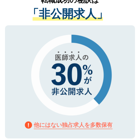
転職成功の秘訣は
経験をまじえながら、適切なアドバイスを
管理基準を満たした事業者のみに付与され
「非公開求人」
させていただきます。すぐにご転職をされ
る、プライバシーマークを取得済みです。
ない方には、長期的なサポートが可能です
ご登録いただいた個人情報は、SSL（デー
ので、まずはご登録ください。
タ暗号化）によって保護されていますの
で、機密保持に関してもご安心ください。
他にはない独占求人を多数保有