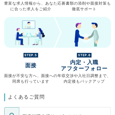
豊富な求人情報から、
あなた
応募書類の
添削や面接対策も
に合った求人を
ご紹介
徹底サポート
STEP.5
STEP.6
内定・入職
面接
アフターフォロー
面接が不安な方へ、
面接への
年収交渉や
入社日調整まで、
同席も
行っています
内定後もバックアップ
よくあるご質問