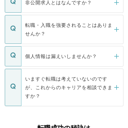
登録内容を確認し、その後メールもしくは
非公開求人とはなんですか？
お電話にて次のステップのご案内をいたし
ます。通常、5営業日以内にはご連絡をせて
マイナビDOCTORで取り扱っている求人の
いただきますので、しばらくお待ちくださ
うち約3割は、Webサイトからご覧いただ
転職・入職を強要されることはありま
い。
けない「非公開求人」です。非公開求人は
せんか？
下記の理由によって、一般には公開してい
ません。
転職・入職を強要することは一切ありませ
ん。また、仮に応募先から内定をいただい
個人情報は漏えいしませんか？
■応募殺到を避けるため 人気のある医療機
たとしても、ご本人が納得しない限り、内
関を公にしてしまうと、応募が殺到する場
定を承諾する必要はありません。内定先へ
個人情報が漏えいすることはありませんの
合があります。 選考を効率よく行うため
の辞退の連絡はキャリアパートナーが行い
で、ご安心ください。当サイトからの登録
いますぐ転職は考えていないのです
に、医療機関が求める条件に合った人材の
ますので、ご安心ください。
などで収集したご登録者様の個人情報は、
が、これからのキャリアを相談できま
みを人材紹介会社に依頼するケースが増え
ご本人のキャリアアップおよび転職活動の
ています。
すか？
支援を目的に使用いたします。お預かりし
ているすべての個人データはご本人の許可
お気軽にご相談ください。先生専任のキャ
なく、医療機関側に開示したり、第三者に
リアパートナーが将来のご希望などをおう
提供することは一切ありません。また弊社
かがいして、現在の医療機関の状況や紹介
は、個人情報の取り扱いについての厳密な