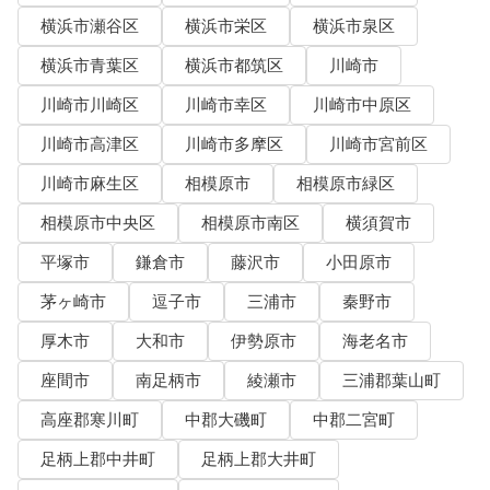
横浜市瀬谷区
横浜市栄区
横浜市泉区
横浜市青葉区
横浜市都筑区
川崎市
川崎市川崎区
川崎市幸区
川崎市中原区
川崎市高津区
川崎市多摩区
川崎市宮前区
川崎市麻生区
相模原市
相模原市緑区
相模原市中央区
相模原市南区
横須賀市
平塚市
鎌倉市
藤沢市
小田原市
茅ヶ崎市
逗子市
三浦市
秦野市
厚木市
大和市
伊勢原市
海老名市
座間市
南足柄市
綾瀬市
三浦郡葉山町
高座郡寒川町
中郡大磯町
中郡二宮町
足柄上郡中井町
足柄上郡大井町