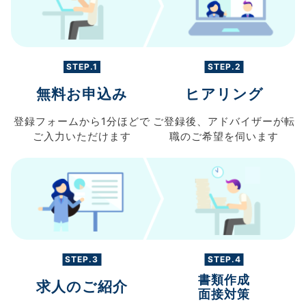
STEP.1
STEP.2
無料お申込み
ヒアリング
登録フォームから
1分ほどで
ご登録後、
アドバイザーが転
ご入力
いただけます
職の
ご希望を伺います
STEP.3
STEP.4
書類作成
求人のご紹介
面接対策