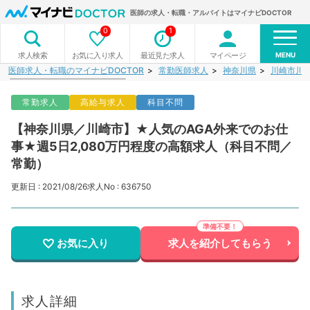
医師の求人・転職・アルバイトはマイナビDOCTOR
0
1
MENU
お気に入り求人
最近見た求人
マイページ
求人検索
医師求人・転職のマイナビDOCTOR
常勤医師求人
神奈川県
川崎市川
常勤求人
高給与求人
科目不問
【神奈川県／川崎市】★人気のAGA外来でのお仕
事★週5日2,080万円程度の高額求人（科目不問／
常勤）
更新日 : 2021/08/26
求人No : 636750
お気に入り
求人を紹介してもらう
求人詳細