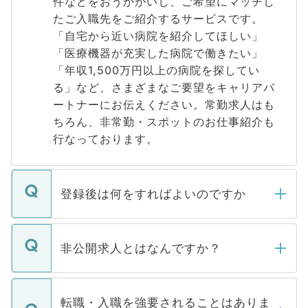
件などをおうかがいし、ご希望にマッチし
たご入職先をご紹介するサービスです。
「自宅から近い病院を紹介してほしい」
「医療機器が充実した病院で働きたい」
「年収1,500万円以上の病院を探してい
る」など、さまざまなご要望をキャリアパ
ートナーにお伝えください。常勤求人はも
ちろん、非常勤・スポットのお仕事紹介も
行なっております。
登録後は何をすればよいのですか
ご登録いただきましたら、弊社担当者がご
登録内容を確認し、その後メールもしくは
非公開求人とはなんですか？
お電話にて次のステップのご案内をいたし
ます。通常、5営業日以内にはご連絡をせて
マイナビDOCTORで取り扱っている求人の
いただきますので、しばらくお待ちくださ
うち約3割は、Webサイトからご覧いただ
転職・入職を強要されることはありま