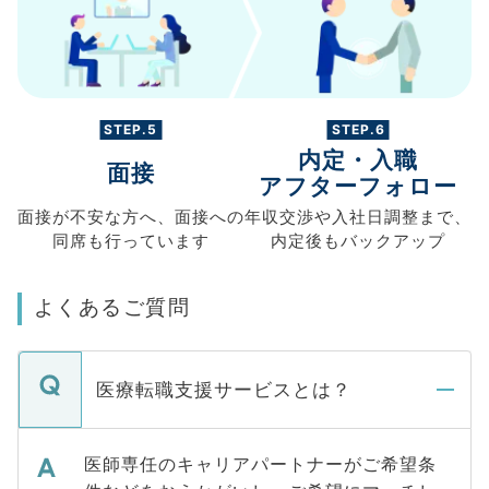
STEP.5
STEP.6
内定・入職
面接
アフターフォロー
面接が不安な方へ、
面接への
年収交渉や
入社日調整まで、
同席も
行っています
内定後もバックアップ
よくあるご質問
医療転職支援サービスとは？
医師専任のキャリアパートナーがご希望条