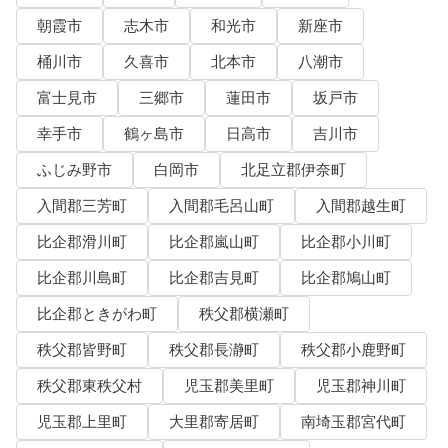
朝霞市
志木市
和光市
新座市
桶川市
久喜市
北本市
八潮市
富士見市
三郷市
蓮田市
坂戸市
幸手市
鶴ヶ島市
日高市
吉川市
ふじみ野市
白岡市
北足立郡伊奈町
入間郡三芳町
入間郡毛呂山町
入間郡越生町
比企郡滑川町
比企郡嵐山町
比企郡小川町
比企郡川島町
比企郡吉見町
比企郡鳩山町
比企郡ときがわ町
秩父郡横瀬町
秩父郡皆野町
秩父郡長瀞町
秩父郡小鹿野町
秩父郡東秩父村
児玉郡美里町
児玉郡神川町
児玉郡上里町
大里郡寄居町
南埼玉郡宮代町