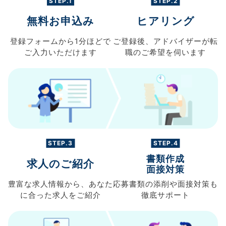
STEP.1
STEP.2
無料お申込み
ヒアリング
登録フォームから
1分ほどで
ご登録後、
アドバイザーが転
ご入力
いただけます
職の
ご希望を伺います
STEP.3
STEP.4
書類作成
求人のご紹介
面接対策
豊富な求人情報から、
あなた
応募書類の
添削や面接対策も
に合った求人を
ご紹介
徹底サポート