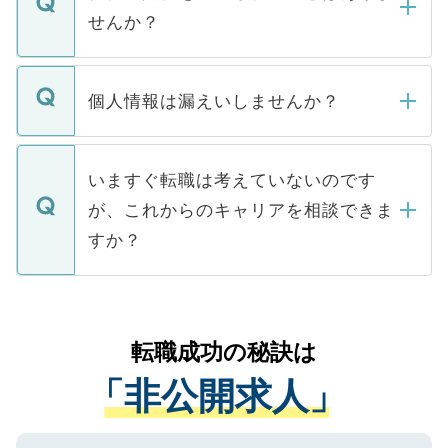
い。
けない「非公開求人」です。非公開求人は
せんか？
下記の理由によって、一般には公開してい
ません。
転職・入職を強要することは一切ありませ
ん。また、仮に応募先から内定をいただい
個人情報は漏えいしませんか？
■応募殺到を避けるため 人気のある医療機
たとしても、ご本人が納得しない限り、内
関を公にしてしまうと、応募が殺到する場
定を承諾する必要はありません。内定先へ
個人情報が漏えいすることはありませんの
合があります。 選考を効率よく行うため
の辞退の連絡はキャリアパートナーが行い
で、ご安心ください。当サイトからの登録
いますぐ転職は考えていないのです
に、医療機関が求める条件に合った人材の
ますので、ご安心ください。
などで収集したご登録者様の個人情報は、
が、これからのキャリアを相談できま
みを人材紹介会社に依頼するケースが増え
ご本人のキャリアアップおよび転職活動の
ています。
すか？
支援を目的に使用いたします。お預かりし
ているすべての個人データはご本人の許可
お気軽にご相談ください。先生専任のキャ
なく、医療機関側に開示したり、第三者に
リアパートナーが将来のご希望などをおう
提供することは一切ありません。また弊社
かがいして、現在の医療機関の状況や紹介
転職成功の秘訣は
は、個人情報の取り扱いについての厳密な
経験をまじえながら、適切なアドバイスを
管理基準を満たした事業者のみに付与され
「非公開求人」
させていただきます。すぐにご転職をされ
る、プライバシーマークを取得済みです。
ない方には、長期的なサポートが可能です
ご登録いただいた個人情報は、SSL（デー
ので、まずはご登録ください。