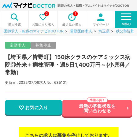
医師の求人・転職・アルバイトはマイナビDOCTOR
0
1
MENU
お気に入り求人
最近見た求人
マイページ
求人検索
医師求人・転職のマイナビDOCTOR
常勤医師求人
埼玉県
秩父郡皆野
常勤求人
募集停止
【埼玉県／皆野町】150床クラスのケアミックス病
院◎外来＋病棟管理・週5日1,400万円～(小児科／
常勤）
更新日 : 2025/07/09
求人No : 635101
最新の募集状況を
お気に入り
問い合わせる
こちらの求人は募集を停止しております。