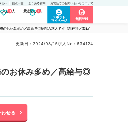
さまへ
拠点一覧
よくある質問
お電話でのお問い合わせについて
に入り求人
0
最近見た求人
1
スポット
無料登録
マイページ
4日勤務のお休み多め／高給与◎病院の求人です（精神科／常勤）
更新日 : 2024/08/15
求人No : 634124
勤務のお休み多め／高給与◎
合わせる