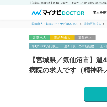
求人を探
医師求人・転職のマイナビDOCTOR
常勤医師求人
常勤求人
高給与求人
募集停止
年収1,800万円以上
週4日以下の常勤勤務
土・
【宮城県／気仙沼市】週4日
病院の求人です（精神科