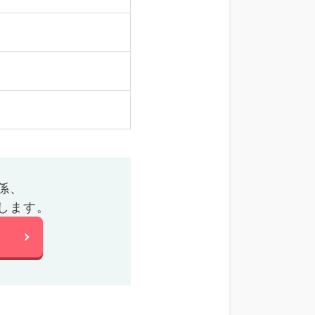
係、
します。