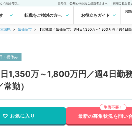
【宮城県／気仙沼市】週4日1,350万～1,800万円／週4日勤務のお休み多め／高給与◎病院の求人です（精神科／常勤）の転職・求人｜医師の求人・転職・アルバイトは【マイナビDOCTOR】
自治体・公共団体採用ご担当者さまへ
採用ご担当者
お気
す
転職をご検討の方へ
お役立ちガイド
宮城県
気仙沼市
【宮城県／気仙沼市】週4日1,350万～1,800万円／週
日・祝休み
1,350万～1,800万円／週4日
／常勤）
お気に入り
最新の募集状況を問い