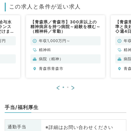
この求人と条件が近い求人
給与水
【青森県／青森市】300床以上の
【青森
ランス
精神病床を持つ病院～経験を積む～
準と良
だけま
（精神科／常勤）
◇週4
万～
す！週4
医でなく
2,20
万円
年収1,000万円～
年収
のご応募
ても内
／常勤）
精神科
も可能
精
病院（精神）
病
青森県青森市
青
<
>
手当/福利厚生
※詳細はお問い合わせください
通勤手当