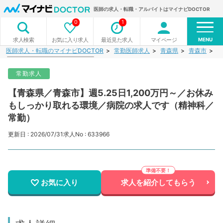
医師の求人・転職・アルバイトはマイナビDOCTOR
0
1
MENU
お気に入り求人
最近見た求人
マイページ
求人検索
医師求人・転職のマイナビDOCTOR
常勤医師求人
青森県
青森市
【
常勤求人
【青森県／青森市】週5.25日1,200万円～／お休み
もしっかり取れる環境／病院の求人です（精神科／
常勤）
更新日 : 2026/07/31
求人No : 633966
お気に入り
求人を紹介してもらう