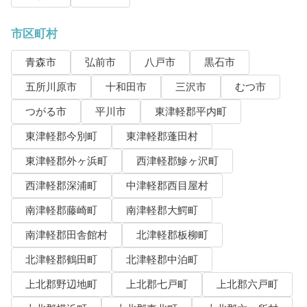
市区町村
青森市
弘前市
八戸市
黒石市
五所川原市
十和田市
三沢市
むつ市
つがる市
平川市
東津軽郡平内町
東津軽郡今別町
東津軽郡蓬田村
東津軽郡外ヶ浜町
西津軽郡鰺ヶ沢町
西津軽郡深浦町
中津軽郡西目屋村
南津軽郡藤崎町
南津軽郡大鰐町
南津軽郡田舎館村
北津軽郡板柳町
北津軽郡鶴田町
北津軽郡中泊町
上北郡野辺地町
上北郡七戸町
上北郡六戸町