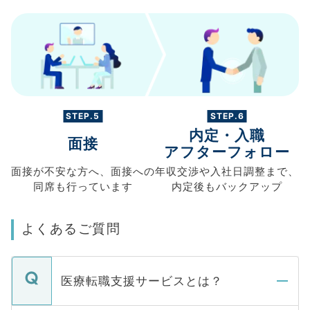
STEP.5
STEP.6
内定・入職
面接
アフターフォロー
面接が不安な方へ、
面接への
年収交渉や
入社日調整まで、
同席も
行っています
内定後もバックアップ
よくあるご質問
医療転職支援サービスとは？