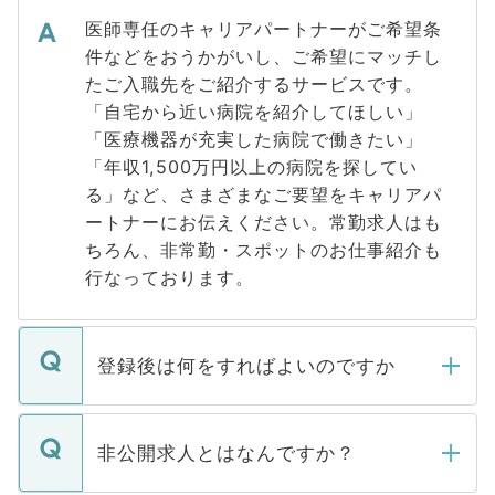
医師専任のキャリアパートナーがご希望条
件などをおうかがいし、ご希望にマッチし
たご入職先をご紹介するサービスです。
「自宅から近い病院を紹介してほしい」
「医療機器が充実した病院で働きたい」
「年収1,500万円以上の病院を探してい
る」など、さまざまなご要望をキャリアパ
ートナーにお伝えください。常勤求人はも
ちろん、非常勤・スポットのお仕事紹介も
行なっております。
登録後は何をすればよいのですか
ご登録いただきましたら、弊社担当者がご
登録内容を確認し、その後メールもしくは
非公開求人とはなんですか？
お電話にて次のステップのご案内をいたし