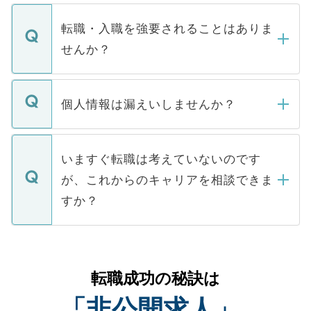
ます。通常、5営業日以内にはご連絡をせて
マイナビDOCTORで取り扱っている求人の
いただきますので、しばらくお待ちくださ
うち約3割は、Webサイトからご覧いただ
転職・入職を強要されることはありま
い。
けない「非公開求人」です。非公開求人は
せんか？
下記の理由によって、一般には公開してい
ません。
転職・入職を強要することは一切ありませ
ん。また、仮に応募先から内定をいただい
個人情報は漏えいしませんか？
■応募殺到を避けるため 人気のある医療機
たとしても、ご本人が納得しない限り、内
関を公にしてしまうと、応募が殺到する場
定を承諾する必要はありません。内定先へ
個人情報が漏えいすることはありませんの
合があります。 選考を効率よく行うため
の辞退の連絡はキャリアパートナーが行い
で、ご安心ください。当サイトからの登録
いますぐ転職は考えていないのです
に、医療機関が求める条件に合った人材の
ますので、ご安心ください。
などで収集したご登録者様の個人情報は、
が、これからのキャリアを相談できま
みを人材紹介会社に依頼するケースが増え
ご本人のキャリアアップおよび転職活動の
ています。
すか？
支援を目的に使用いたします。お預かりし
ているすべての個人データはご本人の許可
お気軽にご相談ください。先生専任のキャ
なく、医療機関側に開示したり、第三者に
リアパートナーが将来のご希望などをおう
提供することは一切ありません。また弊社
かがいして、現在の医療機関の状況や紹介
転職成功の秘訣は
は、個人情報の取り扱いについての厳密な
経験をまじえながら、適切なアドバイスを
管理基準を満たした事業者のみに付与され
「非公開求人」
させていただきます。すぐにご転職をされ