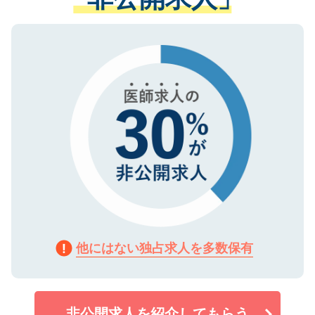
る、プライバシーマークを取得済みです。
ない方には、長期的なサポートが可能です
ご登録いただいた個人情報は、SSL（デー
ので、まずはご登録ください。
タ暗号化）によって保護されていますの
で、機密保持に関してもご安心ください。
他にはない独占求人を多数保有
非公開求人を紹介してもらう