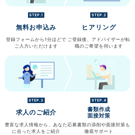
STEP.1
STEP.2
無料お申込み
ヒアリング
登録フォームから
1分ほどで
ご登録後、
アドバイザーが転
ご入力
いただけます
職の
ご希望を伺います
STEP.3
STEP.4
書類作成
求人のご紹介
面接対策
豊富な求人情報から、
あなた
応募書類の
添削や面接対策も
に合った求人を
ご紹介
徹底サポート