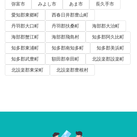
弥富市
みよし市
あま市
長久手市
愛知郡東郷町
西春日井郡豊山町
丹羽郡大口町
丹羽郡扶桑町
海部郡大治町
海部郡蟹江町
海部郡飛島村
知多郡阿久比町
知多郡東浦町
知多郡南知多町
知多郡美浜町
知多郡武豊町
額田郡幸田町
北設楽郡設楽町
北設楽郡東栄町
北設楽郡豊根村