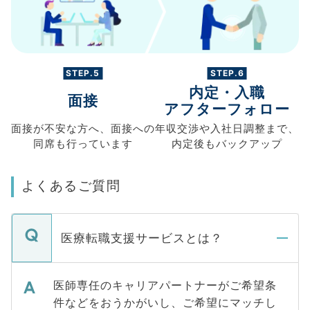
STEP.5
STEP.6
内定・入職
面接
アフターフォロー
面接が不安な方へ、
面接への
年収交渉や
入社日調整まで、
同席も
行っています
内定後もバックアップ
よくあるご質問
医療転職支援サービスとは？
医師専任のキャリアパートナーがご希望条
件などをおうかがいし、ご希望にマッチし