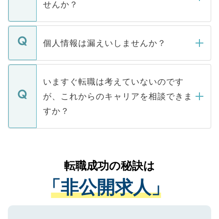
せんか？
下記の理由によって、一般には公開してい
ません。
転職・入職を強要することは一切ありませ
ん。また、仮に応募先から内定をいただい
個人情報は漏えいしませんか？
■応募殺到を避けるため 人気のある医療機
たとしても、ご本人が納得しない限り、内
関を公にしてしまうと、応募が殺到する場
定を承諾する必要はありません。内定先へ
個人情報が漏えいすることはありませんの
合があります。 選考を効率よく行うため
の辞退の連絡はキャリアパートナーが行い
で、ご安心ください。当サイトからの登録
いますぐ転職は考えていないのです
に、医療機関が求める条件に合った人材の
ますので、ご安心ください。
などで収集したご登録者様の個人情報は、
が、これからのキャリアを相談できま
みを人材紹介会社に依頼するケースが増え
ご本人のキャリアアップおよび転職活動の
ています。
すか？
支援を目的に使用いたします。お預かりし
ているすべての個人データはご本人の許可
お気軽にご相談ください。先生専任のキャ
なく、医療機関側に開示したり、第三者に
リアパートナーが将来のご希望などをおう
提供することは一切ありません。また弊社
かがいして、現在の医療機関の状況や紹介
転職成功の秘訣は
は、個人情報の取り扱いについての厳密な
経験をまじえながら、適切なアドバイスを
管理基準を満たした事業者のみに付与され
「非公開求人」
させていただきます。すぐにご転職をされ
る、プライバシーマークを取得済みです。
ない方には、長期的なサポートが可能です
ご登録いただいた個人情報は、SSL（デー
ので、まずはご登録ください。
タ暗号化）によって保護されていますの