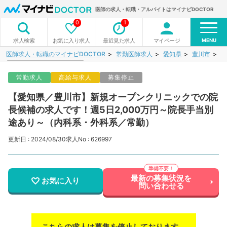
医師の求人・転職・アルバイトはマイナビDOCTOR
0
1
MENU
お気に入り求人
最近見た求人
マイページ
求人検索
医師求人・転職のマイナビDOCTOR
常勤医師求人
愛知県
豊川市
【
常勤求人
高給与求人
募集停止
【愛知県／豊川市】新規オープンクリニックでの院
長候補の求人です！週5日2,000万円～院長手当別
途あり～（内科系・外科系／常勤）
更新日 : 2024/08/30
求人No : 626997
最新の募集状況を
お気に入り
問い合わせる
こちらの求人は募集を停止しております。