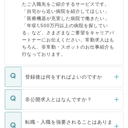
たご入職先をご紹介するサービスです。
「自宅から近い病院を紹介してほしい」
「医療機器が充実した病院で働きたい」
「年収1,500万円以上の病院を探してい
る」など、さまざまなご要望をキャリアパ
ートナーにお伝えください。常勤求人はも
ちろん、非常勤・スポットのお仕事紹介も
行なっております。
登録後は何をすればよいのですか
ご登録いただきましたら、弊社担当者がご
登録内容を確認し、その後メールもしくは
非公開求人とはなんですか？
お電話にて次のステップのご案内をいたし
ます。通常、5営業日以内にはご連絡をせて
マイナビDOCTORで取り扱っている求人の
いただきますので、しばらくお待ちくださ
うち約3割は、Webサイトからご覧いただ
転職・入職を強要されることはありま
い。
けない「非公開求人」です。非公開求人は