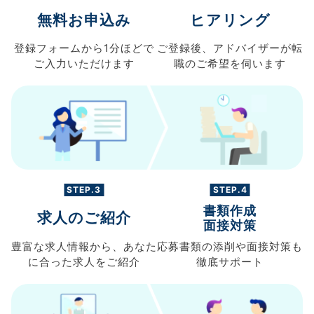
無料お申込み
ヒアリング
登録フォームから
1分ほどで
ご登録後、
アドバイザーが転
ご入力
いただけます
職の
ご希望を伺います
STEP.3
STEP.4
書類作成
求人のご紹介
面接対策
豊富な求人情報から、
あなた
応募書類の
添削や面接対策も
に合った求人を
ご紹介
徹底サポート