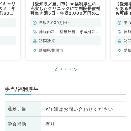
ドキャリ
【愛知県／豊川市】☆福利厚生の
【愛知
スメ！年
充実したクリニックにて副院長候補
がある先
円◎60歳
募集☆週5日・年収2,000万円の高
も可能
（神経内
給与！外来・訪問診療・施設回診の
療のご
お仕事です（内科系・外科系／常
勤）
年収2,000万円～
年収
勤）
神経内科、整形外科、形成外科、
神
脳神経外科、呼吸器外科、心臓血
科
訪問診療
訪
管外科、小児外科、泌尿器科、一
外
愛知県豊川市
愛
般内科、循環器内科、呼吸器内
科、消化器内科、内分泌・代謝内
科、腎臓内科、老年内科、血液内
<
>
科、外科系全般、一般外科、消化
器外科、乳腺外科、膠原病科、大
腸・肛門外科、脊髄・脊椎外科
手当/福利厚生
※詳細はお問い合わせください
通勤手当
有り
学会補助