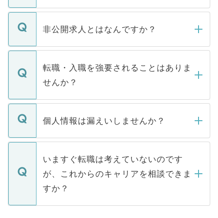
ご登録いただきましたら、弊社担当者がご
登録内容を確認し、その後メールもしくは
非公開求人とはなんですか？
お電話にて次のステップのご案内をいたし
ます。通常、5営業日以内にはご連絡をせて
マイナビDOCTORで取り扱っている求人の
いただきますので、しばらくお待ちくださ
うち約3割は、Webサイトからご覧いただ
転職・入職を強要されることはありま
い。
けない「非公開求人」です。非公開求人は
せんか？
下記の理由によって、一般には公開してい
ません。
転職・入職を強要することは一切ありませ
ん。また、仮に応募先から内定をいただい
個人情報は漏えいしませんか？
■応募殺到を避けるため 人気のある医療機
たとしても、ご本人が納得しない限り、内
関を公にしてしまうと、応募が殺到する場
定を承諾する必要はありません。内定先へ
個人情報が漏えいすることはありませんの
合があります。 選考を効率よく行うため
の辞退の連絡はキャリアパートナーが行い
で、ご安心ください。当サイトからの登録
いますぐ転職は考えていないのです
に、医療機関が求める条件に合った人材の
ますので、ご安心ください。
などで収集したご登録者様の個人情報は、
が、これからのキャリアを相談できま
みを人材紹介会社に依頼するケースが増え
ご本人のキャリアアップおよび転職活動の
ています。
すか？
支援を目的に使用いたします。お預かりし
ているすべての個人データはご本人の許可
お気軽にご相談ください。先生専任のキャ
なく、医療機関側に開示したり、第三者に