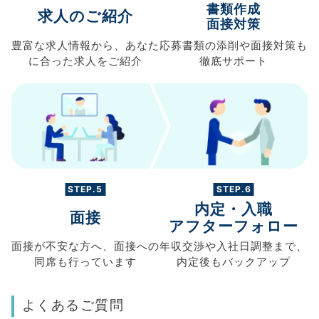
書類作成
求人のご紹介
面接対策
豊富な求人情報から、
あなた
応募書類の
添削や面接対策も
に合った求人を
ご紹介
徹底サポート
STEP.5
STEP.6
内定・入職
面接
アフターフォロー
面接が不安な方へ、
面接への
年収交渉や
入社日調整まで、
同席も
行っています
内定後もバックアップ
よくあるご質問