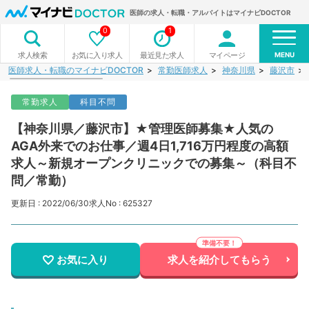
医師の求人・転職・アルバイトはマイナビDOCTOR
0
1
MENU
お気に入り求人
最近見た求人
マイページ
求人検索
医師求人・転職のマイナビDOCTOR
常勤医師求人
神奈川県
藤沢市
常勤求人
科目不問
【神奈川県／藤沢市】★管理医師募集★人気の
AGA外来でのお仕事／週4日1,716万円程度の高額
求人～新規オープンクリニックでの募集～（科目不
問／常勤）
更新日 : 2022/06/30
求人No : 625327
お気に入り
求人を紹介してもらう