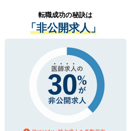
リアパートナーが将来のご希望などをおう
提供することは一切ありません。また弊社
かがいして、現在の医療機関の状況や紹介
転職成功の秘訣は
は、個人情報の取り扱いについての厳密な
経験をまじえながら、適切なアドバイスを
管理基準を満たした事業者のみに付与され
「非公開求人」
させていただきます。すぐにご転職をされ
る、プライバシーマークを取得済みです。
ない方には、長期的なサポートが可能です
ご登録いただいた個人情報は、SSL（デー
ので、まずはご登録ください。
タ暗号化）によって保護されていますの
で、機密保持に関してもご安心ください。