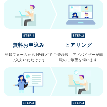
STEP.1
STEP.2
無料お申込み
ヒアリング
登録フォームから
1分ほどで
ご登録後、
アドバイザーが転
ご入力
いただけます
職の
ご希望を伺います
STEP.3
STEP.4