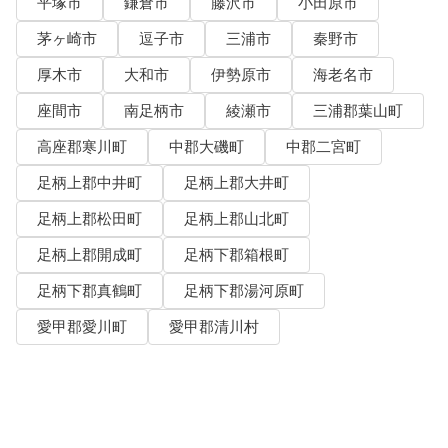
平塚市
鎌倉市
藤沢市
小田原市
茅ヶ崎市
逗子市
三浦市
秦野市
厚木市
大和市
伊勢原市
海老名市
座間市
南足柄市
綾瀬市
三浦郡葉山町
高座郡寒川町
中郡大磯町
中郡二宮町
足柄上郡中井町
足柄上郡大井町
足柄上郡松田町
足柄上郡山北町
足柄上郡開成町
足柄下郡箱根町
足柄下郡真鶴町
足柄下郡湯河原町
愛甲郡愛川町
愛甲郡清川村