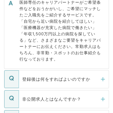
医師専任のキャリアパートナーがご希望条
件などをおうかがいし、ご希望にマッチし
たご入職先をご紹介するサービスです。
「自宅から近い病院を紹介してほしい」
「医療機器が充実した病院で働きたい」
「年収1,500万円以上の病院を探してい
る」など、さまざまなご要望をキャリアパ
ートナーにお伝えください。常勤求人はも
ちろん、非常勤・スポットのお仕事紹介も
行なっております。
登録後は何をすればよいのですか
ご登録いただきましたら、弊社担当者がご
登録内容を確認し、その後メールもしくは
非公開求人とはなんですか？
お電話にて次のステップのご案内をいたし
ます。通常、5営業日以内にはご連絡をせて
マイナビDOCTORで取り扱っている求人の