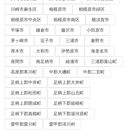
川崎市麻生区
相模原市
相模原市緑区
相模原市中央区
相模原市南区
横須賀市
平塚市
鎌倉市
藤沢市
小田原市
茅ヶ崎市
逗子市
三浦市
秦野市
厚木市
大和市
伊勢原市
海老名市
座間市
南足柄市
綾瀬市
三浦郡葉山町
高座郡寒川町
中郡大磯町
中郡二宮町
足柄上郡中井町
足柄上郡大井町
足柄上郡松田町
足柄上郡山北町
足柄上郡開成町
足柄下郡箱根町
足柄下郡真鶴町
足柄下郡湯河原町
愛甲郡愛川町
愛甲郡清川村