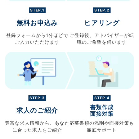
STEP.1
STEP.2
無料お申込み
ヒアリング
登録フォームから
1分ほどで
ご登録後、
アドバイザーが転
ご入力
いただけます
職の
ご希望を伺います
STEP.3
STEP.4
書類作成
求人のご紹介
面接対策
豊富な求人情報から、
あなた
応募書類の
添削や面接対策も
に合った求人を
ご紹介
徹底サポート