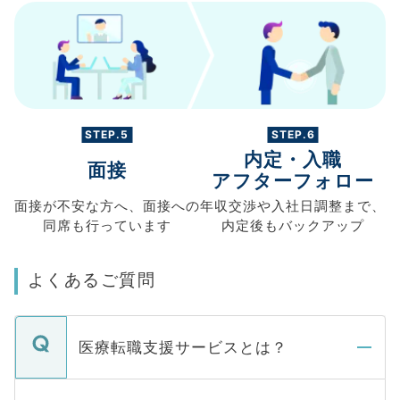
STEP.5
STEP.6
内定・入職
面接
アフターフォロー
面接が不安な方へ、
面接への
年収交渉や
入社日調整まで、
同席も
行っています
内定後もバックアップ
よくあるご質問
医療転職支援サービスとは？