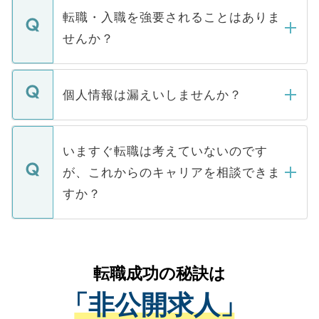
いただきますので、しばらくお待ちくださ
うち約3割は、Webサイトからご覧いただ
転職・入職を強要されることはありま
い。
けない「非公開求人」です。非公開求人は
せんか？
下記の理由によって、一般には公開してい
ません。
転職・入職を強要することは一切ありませ
ん。また、仮に応募先から内定をいただい
個人情報は漏えいしませんか？
■応募殺到を避けるため 人気のある医療機
たとしても、ご本人が納得しない限り、内
関を公にしてしまうと、応募が殺到する場
定を承諾する必要はありません。内定先へ
個人情報が漏えいすることはありませんの
合があります。 選考を効率よく行うため
の辞退の連絡はキャリアパートナーが行い
で、ご安心ください。当サイトからの登録
いますぐ転職は考えていないのです
に、医療機関が求める条件に合った人材の
ますので、ご安心ください。
などで収集したご登録者様の個人情報は、
が、これからのキャリアを相談できま
みを人材紹介会社に依頼するケースが増え
ご本人のキャリアアップおよび転職活動の
ています。
すか？
支援を目的に使用いたします。お預かりし
ているすべての個人データはご本人の許可
お気軽にご相談ください。先生専任のキャ
なく、医療機関側に開示したり、第三者に
リアパートナーが将来のご希望などをおう
提供することは一切ありません。また弊社
かがいして、現在の医療機関の状況や紹介
転職成功の秘訣は
は、個人情報の取り扱いについての厳密な
経験をまじえながら、適切なアドバイスを
管理基準を満たした事業者のみに付与され
「非公開求人」
させていただきます。すぐにご転職をされ
る、プライバシーマークを取得済みです。
ない方には、長期的なサポートが可能です