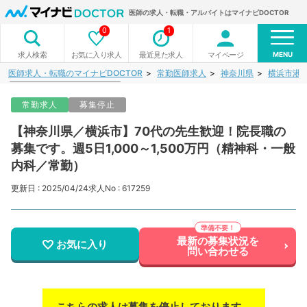
医師の求人・転職・アルバイトはマイナビDOCTOR
0
1
MENU
お気に入り求人
最近見た求人
マイページ
求人検索
医師求人・転職のマイナビDOCTOR
常勤医師求人
神奈川県
横浜市港
常勤求人
募集停止
【神奈川県／横浜市】70代の先生歓迎！院長職の
募集です。週5日1,000～1,500万円（精神科・一般
内科／常勤）
更新日 : 2025/04/24
求人No : 617259
最新の募集状況を
お気に入り
問い合わせる
こちらの求人は募集を停止しております。