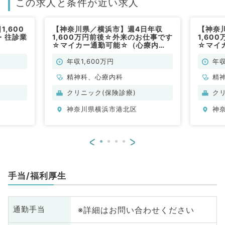
この求人と条件が近い求人
,600
【神奈川県／横浜市】週4日年収
【神奈
・往診業
1,600万円前後☆外来のお仕事です
1,60
☆マイカー通勤可能☆（心療内
☆マイ
科・精神科／常勤）
科・精
年収1,600万円
年収
精神科、心療内科
精
クリニック(保険診療)
ク
神奈川県横浜市港北区
神
<
>
手当/福利厚生
※詳細はお問い合わせください
通勤手当