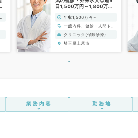
能
気の健診・外来求人◎週5
せ
日1,500万円～1,800万
ル
円・駅チカクリニック（内
万
年収1,500万円～
内
科系／常勤）
科
一般内科、健診・人間ドッ
ク
クリニック(保険診療)
埼玉県上尾市
業務内容
勤務地