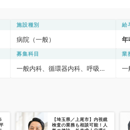
施設種別
給
病院（一般）
年
募集科目
業
一般内科、循環器内科、呼吸器
一
内科、消化器内科、総合診療科
応
5
【埼玉県／上尾市】内視鏡
平
検査の業務も相談可能！人