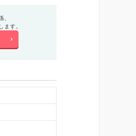
係、
します。