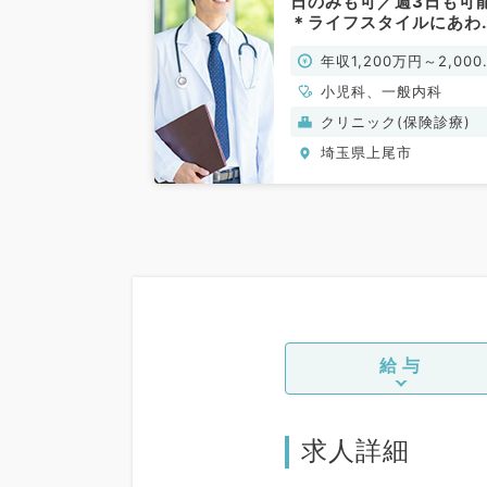
日のみも可／週3日も可
＊ライフスタイルにあわ
ご就業可能◎イオンモー
年収1,200万円～2,000
内の小児科クリニックで
科外来の募集！（一般内
円
小児科、一般内科
／常勤）
クリニック(保険診療)
埼玉県上尾市
給与
求人詳細