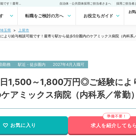
【埼玉県／上尾市】週4.5日1,500～1,800万円◎ご経験により給与相談可能です！最寄り駅から徒歩5分圏内のケアミックス病院（内科系／常勤）の転職・求人｜医師の求人・転職・アルバイトは【マイナビDOCTOR】
自治体・公共団体採用ご担当者さまへ
採用ご担当者
お気
す
転職をご検討の方へ
お役立ちガイド
埼玉県
上尾市
◎ご経験により給与相談可能です！最寄り駅から徒歩5分圏内のケアミックス病院（内科系
勤勤務
駅近・徒歩圏内
2027年4月入職可
日1,500～1,800万円◎ご経験
のケアミックス病院（内科系／常勤
お気に入り
求人を紹介しても