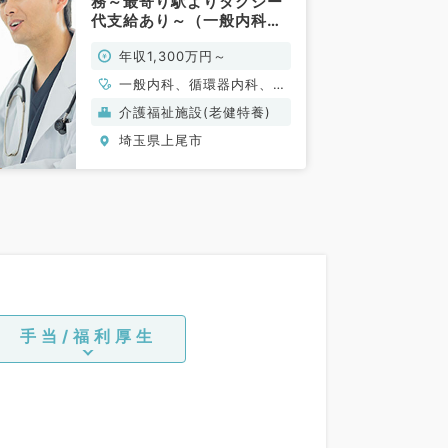
務～最寄り駅よりタクシー
代支給あり～（一般内科／
常勤）
年収1,300万円～
一般内科、循環器内科、呼
吸器内科、消化器内科、老
介護福祉施設(老健特養)
年内科、科目不問
埼玉県上尾市
手当/福利厚生