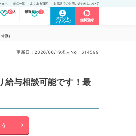
さまへ
拠点一覧
よくある質問
お電話でのお問い合わせについて
に入り求人
0
最近見た求人
1
スポット
無料登録
マイページ
／常勤）
更新日 : 2026/06/19
求人No : 614599
により給与相談可能です！最
）
らう