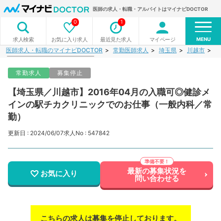
医師の求人・転職・アルバイトはマイナビDOCTOR
0
1
MENU
お気に入り求人
最近見た求人
マイページ
求人検索
医師求人・転職のマイナビDOCTOR
常勤医師求人
埼玉県
川越市
【
常勤求人
募集停止
【埼玉県／川越市】2016年04月の入職可◎健診メ
インの駅チカクリニックでのお仕事（一般内科／常
勤）
更新日 : 2024/06/07
求人No : 547842
最新の募集状況を
お気に入り
問い合わせる
こちらの求人は募集を停止しております。