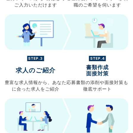
ご入力
いただけます
職の
ご希望を伺います
STEP.3
STEP.4
書類作成
求人のご紹介
面接対策
豊富な求人情報から、
あなた
応募書類の
添削や面接対策も
に合った求人を
ご紹介
徹底サポート