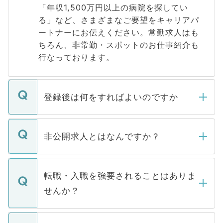
「年収1,500万円以上の病院を探してい
る」など、さまざまなご要望をキャリアパ
ートナーにお伝えください。常勤求人はも
ちろん、非常勤・スポットのお仕事紹介も
行なっております。
登録後は何をすればよいのですか
ご登録いただきましたら、弊社担当者がご
登録内容を確認し、その後メールもしくは
非公開求人とはなんですか？
お電話にて次のステップのご案内をいたし
ます。通常、5営業日以内にはご連絡をせて
マイナビDOCTORで取り扱っている求人の
いただきますので、しばらくお待ちくださ
うち約3割は、Webサイトからご覧いただ
転職・入職を強要されることはありま
い。
けない「非公開求人」です。非公開求人は
せんか？
下記の理由によって、一般には公開してい
ません。
転職・入職を強要することは一切ありませ