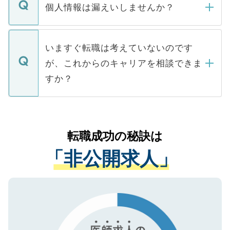
ん。また、仮に応募先から内定をいただい
個人情報は漏えいしませんか？
■応募殺到を避けるため 人気のある医療機
たとしても、ご本人が納得しない限り、内
関を公にしてしまうと、応募が殺到する場
定を承諾する必要はありません。内定先へ
個人情報が漏えいすることはありませんの
合があります。 選考を効率よく行うため
の辞退の連絡はキャリアパートナーが行い
で、ご安心ください。当サイトからの登録
いますぐ転職は考えていないのです
に、医療機関が求める条件に合った人材の
ますので、ご安心ください。
などで収集したご登録者様の個人情報は、
が、これからのキャリアを相談できま
みを人材紹介会社に依頼するケースが増え
ご本人のキャリアアップおよび転職活動の
ています。
すか？
支援を目的に使用いたします。お預かりし
ているすべての個人データはご本人の許可
お気軽にご相談ください。先生専任のキャ
なく、医療機関側に開示したり、第三者に
リアパートナーが将来のご希望などをおう
提供することは一切ありません。また弊社
かがいして、現在の医療機関の状況や紹介
転職成功の秘訣は
は、個人情報の取り扱いについての厳密な
経験をまじえながら、適切なアドバイスを
管理基準を満たした事業者のみに付与され
「非公開求人」
させていただきます。すぐにご転職をされ
る、プライバシーマークを取得済みです。
ない方には、長期的なサポートが可能です
ご登録いただいた個人情報は、SSL（デー
ので、まずはご登録ください。
タ暗号化）によって保護されていますの
で、機密保持に関してもご安心ください。