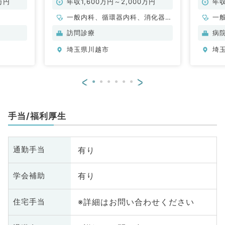
般外来
万円
年収1,600万円～2,000万円
年収
救急病
一般内科、循環器内科、消化器内
一
科、外科系全般、一般外科、消化
訪問診療
病
器外科
埼玉県川越市
埼
<
>
手当/福利厚生
有り
通勤手当
有り
学会補助
※詳細はお問い合わせください
住宅手当