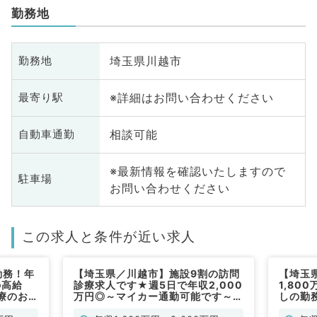
勤務地
埼玉県川越市
勤務地
※詳細はお問い合わせください
最寄り駅
相談可能
自動車通勤
※最新情報を確認いたしますので
駐車場
お問い合わせください
この求人と条件が近い求人
勤務！年
【埼玉県／川越市】施設9割の訪問
【埼玉
の高給
診療求人です★週5日で年収2,000
1,80
療のお
万円◎～マイカー通勤可能です～
しの勤
）
（科目不問／常勤）
らも6