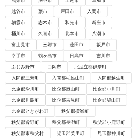
鴻巣市
深谷市
上尾市
草加市
越谷市
蕨市
戸田市
入間市
朝霞市
志木市
和光市
新座市
桶川市
久喜市
北本市
八潮市
富士見市
三郷市
蓮田市
坂戸市
幸手市
鶴ヶ島市
日高市
吉川市
ふじみ野市
白岡市
北足立郡伊奈町
入間郡三芳町
入間郡毛呂山町
入間郡越生町
比企郡滑川町
比企郡嵐山町
比企郡小川町
比企郡川島町
比企郡吉見町
比企郡鳩山町
比企郡ときがわ町
秩父郡横瀬町
秩父郡皆野町
秩父郡長瀞町
秩父郡小鹿野町
秩父郡東秩父村
児玉郡美里町
児玉郡神川町