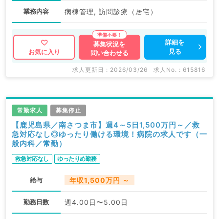
業務内容
病棟管理, 訪問診療（居宅）
詳細を
募集状況を
見る
お気に入り
問い合わせる
求人更新日 : 2026/03/26
求人No. : 615816
常勤求人
募集停止
【鹿児島県／南さつま市】週4～5日1,500万円～／救
急対応なし◎ゆったり働ける環境！病院の求人です（一
般内科／常勤）
救急対応なし
ゆったりめ勤務
給与
年収1,500万円 ～
勤務日数
週4.00日〜5.00日