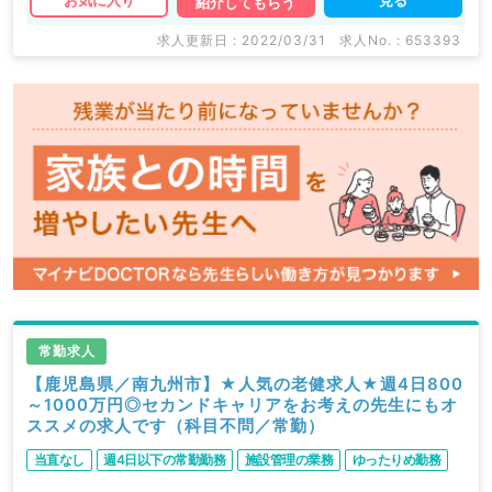
お気に入り
紹介してもらう
求人更新日 : 2022/03/31
求人No. : 653393
常勤求人
【鹿児島県／南九州市】★人気の老健求人★週4日800
～1000万円◎セカンドキャリアをお考えの先生にもオ
ススメの求人です（科目不問／常勤）
当直なし
週4日以下の常勤勤務
施設管理の業務
ゆったりめ勤務