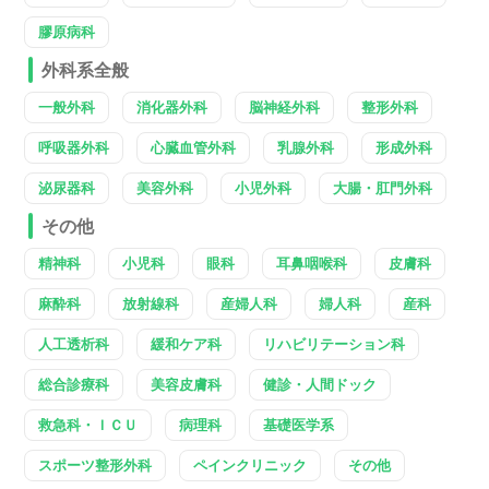
膠原病科
外科系全般
一般外科
消化器外科
脳神経外科
整形外科
呼吸器外科
心臓血管外科
乳腺外科
形成外科
泌尿器科
美容外科
小児外科
大腸・肛門外科
その他
精神科
小児科
眼科
耳鼻咽喉科
皮膚科
麻酔科
放射線科
産婦人科
婦人科
産科
人工透析科
緩和ケア科
リハビリテーション科
総合診療科
美容皮膚科
健診・人間ドック
救急科・ＩＣＵ
病理科
基礎医学系
スポーツ整形外科
ペインクリニック
その他