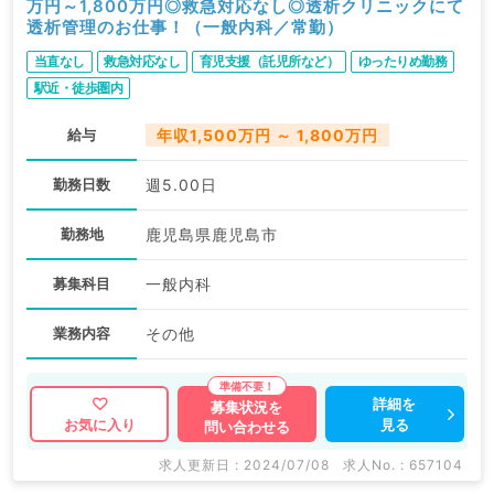
万円～1,800万円◎救急対応なし◎透析クリニックにて
透析管理のお仕事！（一般内科／常勤）
当直なし
救急対応なし
育児支援（託児所など）
ゆったりめ勤務
駅近・徒歩圏内
給与
年収1,500万円 ～ 1,800万円
勤務日数
週5.00日
勤務地
鹿児島県鹿児島市
募集科目
一般内科
業務内容
その他
詳細を
募集状況を
見る
お気に入り
問い合わせる
求人更新日 : 2024/07/08
求人No. : 657104