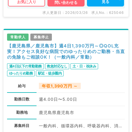
見る
お気に入り
問い合わせる
求人更新日 : 2026/03/26
求人No. : 625046
常勤求人
募集停止
【鹿児島県／鹿児島市】週4日1,390万円～◎QOL充
実！アクセス良好な病院でのゆったりめのご勤務・当直
の免除もご相談OK！（一般内科／常勤）
週4日以下の常勤勤務
救急対応なし
土・日・祝休み
ゆったりめ勤務
駅近・徒歩圏内
給与
年収1,390万円 ～
勤務日数
週4.00日〜5.00日
勤務地
鹿児島県鹿児島市
募集科目
一般内科、循環器内科、呼吸器内科、消化器内科、内分泌・代謝内科