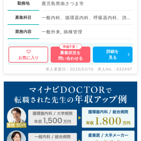
勤務地
鹿児島県南さつま市
募集科目
一般内科、循環器内科、呼吸器内科、消化器内科、内分泌・代謝内科
業務内容
一般外来, 病棟管理
詳細を
募集状況を
見る
お気に入り
問い合わせる
求人更新日 : 2025/02/10
求人No. : 632497