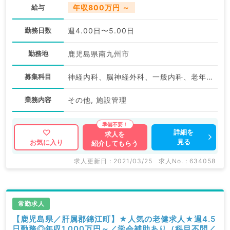
給与
年収800万円 ～
勤務日数
週4.00日〜5.00日
勤務地
鹿児島県南九州市
募集科目
神経内科、脳神経外科、一般内科、老年内科、外科系全般、一般外科
業務内容
その他, 施設管理
詳細を
求人を
見る
お気に入り
紹介してもらう
求人更新日 : 2021/03/25
求人No. : 634058
常勤求人
【鹿児島県／肝属郡錦江町】★人気の老健求人★週4.5
日勤務◎年収1,000万円～／学会補助あり（科目不問／