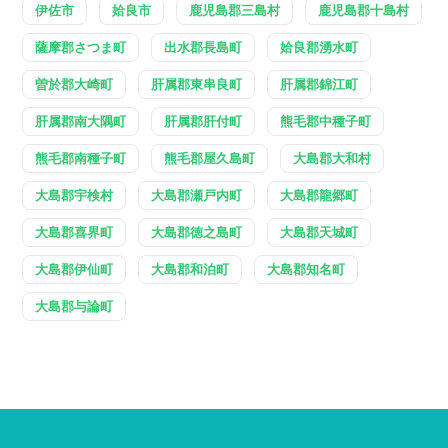
伊佐市
姶良市
鹿児島郡三島村
鹿児島郡十島村
薩摩郡さつま町
出水郡長島町
姶良郡湧水町
曽於郡大崎町
肝属郡東串良町
肝属郡錦江町
肝属郡南大隅町
肝属郡肝付町
熊毛郡中種子町
熊毛郡南種子町
熊毛郡屋久島町
大島郡大和村
大島郡宇検村
大島郡瀬戸内町
大島郡龍郷町
大島郡喜界町
大島郡徳之島町
大島郡天城町
大島郡伊仙町
大島郡和泊町
大島郡知名町
大島郡与論町