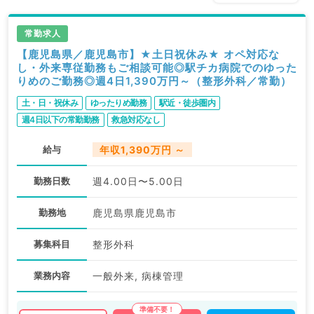
常勤求人
【鹿児島県／鹿児島市】★土日祝休み★ オペ対応な
し・外来専従勤務もご相談可能◎駅チカ病院でのゆった
りめのご勤務◎週4日1,390万円～（整形外科／常勤）
土・日・祝休み
ゆったりめ勤務
駅近・徒歩圏内
週4日以下の常勤勤務
救急対応なし
給与
年収1,390万円 ～
勤務日数
週4.00日〜5.00日
勤務地
鹿児島県鹿児島市
募集科目
整形外科
業務内容
一般外来, 病棟管理