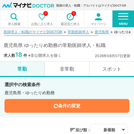
医師の求人・転職・アルバイトはマイナビDOCTOR
0
0
MENU
お気に入り求人
最近見た求人
マイページ
求人検索
医師求人・転職のマイナビDOCTOR
常勤医師求人
鹿児島県
ゆったりめ
鹿児島県 ゆったりめ勤務の常勤医師求人・転職
18
求人数
件
※非公開求人を除く
2026年08月07日更新
常勤
非常勤
スポット
選択中の検索条件
鹿児島県・ゆったりめ勤務
条件の変更
並び順：
新着順