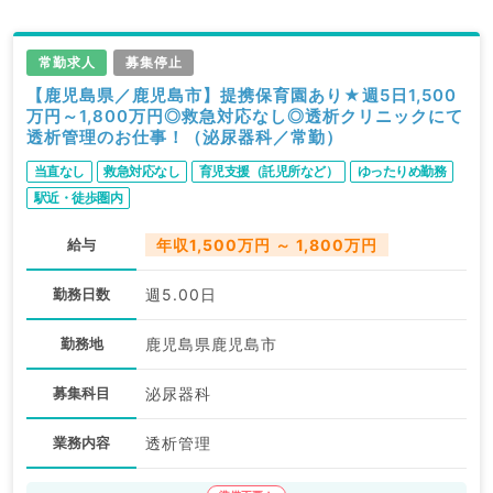
常勤求人
募集停止
【鹿児島県／鹿児島市】提携保育園あり★週5日1,500
万円～1,800万円◎救急対応なし◎透析クリニックにて
透析管理のお仕事！（泌尿器科／常勤）
当直なし
救急対応なし
育児支援（託児所など）
ゆったりめ勤務
駅近・徒歩圏内
給与
年収1,500万円 ～ 1,800万円
勤務日数
週5.00日
勤務地
鹿児島県鹿児島市
募集科目
泌尿器科
業務内容
透析管理