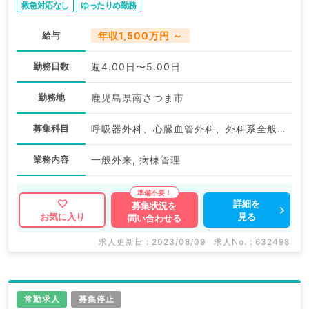
救急対応なし
ゆったりめ勤務
給与
年収1,500万円 ～
勤務日数
週4.00日〜5.00日
勤務地
鹿児島県南さつま市
募集科目
呼吸器外科、心臓血管外科、外科系全般、一般外科、消化器外科
業務内容
一般外来, 病棟管理
詳細を
募集状況を
見る
お気に入り
問い合わせる
求人更新日 : 2023/08/09
求人No. : 632498
常勤求人
募集停止