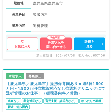
勤務地
鹿児島県鹿児島市
募集科目
腎臓内科
業務内容
透析管理
詳細を
募集状況を
見る
お気に入り
問い合わせる
求人更新日 : 2024/07/08
求人No. : 657106
常勤求人
募集停止
【鹿児島県／鹿児島市】提携保育園あり★週5日1,500
万円～1,800万円◎救急対応なし◎透析クリニックにて
透析管理のお仕事！（循環器内科／常勤）
当直なし
救急対応なし
育児支援（託児所など）
ゆったりめ勤務
駅近・徒歩圏内