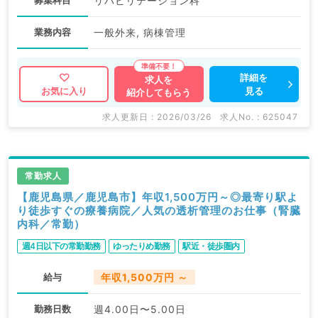
募集科目
リハビリテーション科
業務内容
一般外来, 病棟管理
詳細を
求人を
見る
お気に入り
紹介してもらう
求人更新日 : 2026/03/26
求人No. : 625047
常勤求人
【鹿児島県／鹿児島市】年収1,500万円～◎最寄り駅よ
り徒歩すぐの療養病院／人気の透析管理のお仕事（腎臓
内科／常勤）
週4日以下の常勤勤務
ゆったりめ勤務
駅近・徒歩圏内
給与
年収1,500万円 ～
勤務日数
週4.00日〜5.00日