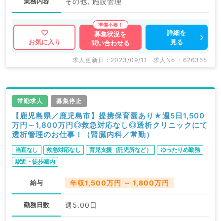
業務内容
その他, 施設管理
詳細を
募集状況を
見る
お気に入り
問い合わせる
求人更新日 : 2023/09/11
求人No. : 626355
常勤求人
募集停止
【鹿児島県／鹿児島市】提携保育園あり★週5日1,500
万円～1,800万円◎救急対応なし◎透析クリニックにて
透析管理のお仕事！（腎臓内科／常勤）
当直なし
救急対応なし
育児支援（託児所など）
ゆったりめ勤務
駅近・徒歩圏内
給与
年収1,500万円 ～ 1,800万円
勤務日数
週5.00日