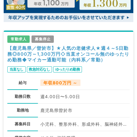
常勤求人
募集停止
【鹿児島県／曽於市】★人気の老健求人★週４～5日勤
務◎800万～1,300万円◇当直オンコール無のゆったり
め勤務◆マイカー通勤可能（内科系／常勤）
当直なし
救急対応なし
ゆったりめ勤務
給与
年収800万円 ～
勤務日数
週4.00日〜5.00日
勤務地
鹿児島県曽於市
募集科目
小児科、整形外科、形成外科、脳神経外科、呼吸器外科、心臓血管外科、産婦人科、婦人科、耳鼻咽喉科、リハビリテーション科、麻酔科、一般内科、循環器内科、呼吸器内科、消化器内科、内分泌・代謝内科、外科系全般、一般外科、消化器外科、乳腺外科、健診・人間ドック、救急科・ＩＣＵ