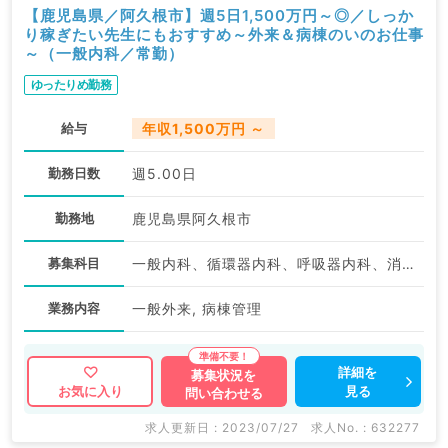
【鹿児島県／阿久根市】週5日1,500万円～◎／しっか
り稼ぎたい先生にもおすすめ～外来＆病棟のいのお仕事
～（一般内科／常勤）
ゆったりめ勤務
給与
年収1,500万円 ～
勤務日数
週5.00日
勤務地
鹿児島県阿久根市
募集科目
一般内科、循環器内科、呼吸器内科、消化器内科、内分泌・代謝内科
業務内容
一般外来, 病棟管理
詳細を
募集状況を
見る
お気に入り
問い合わせる
求人更新日 : 2023/07/27
求人No. : 632277