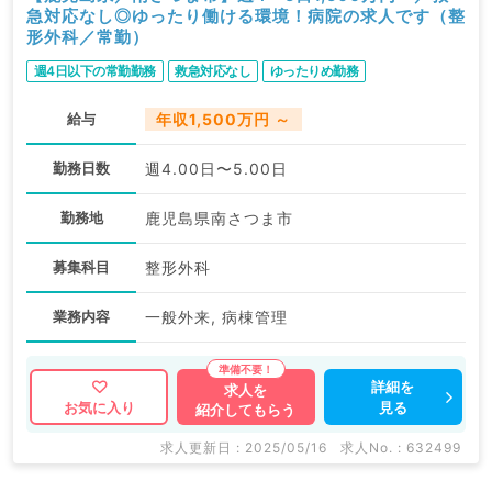
急対応なし◎ゆったり働ける環境！病院の求人です（整
形外科／常勤）
週4日以下の常勤勤務
救急対応なし
ゆったりめ勤務
給与
年収1,500万円 ～
勤務日数
週4.00日〜5.00日
勤務地
鹿児島県南さつま市
募集科目
整形外科
業務内容
一般外来, 病棟管理
詳細を
求人を
見る
お気に入り
紹介してもらう
求人更新日 : 2025/05/16
求人No. : 632499