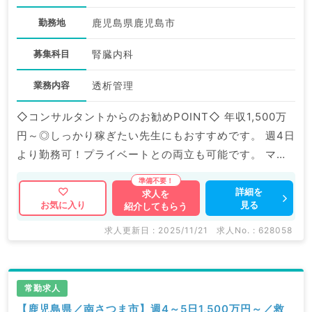
勤務地
鹿児島県鹿児島市
募集科目
腎臓内科
業務内容
透析管理
◇コンサルタントからのお勧めPOINT◇ 年収1,500万
円～◎しっかり稼ぎたい先生にもおすすめです。 週4日
より勤務可！プライベートとの両立も可能です。 マイ
ナビDOCTORでは病院やクリニックなどの医療機関求
人はもちろんのこと、 掲載情報以外にも産業医等の企
詳細を
求人を
見る
お気に入り
紹介してもらう
業系求人も多数扱っています。 求人内容の詳細等はお
気軽にお問合せ下さい。
求人更新日 : 2025/11/21
求人No. : 628058
常勤求人
【鹿児島県／南さつま市】週4～5日1,500万円～／救