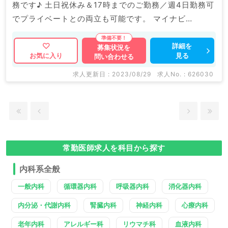
務です♪ 土日祝休み＆17時までのご勤務／週4日勤務可
でプライベートとの両立も可能です。 マイナビ
DOCTORでは病院やクリニックなどの医療機関求人は
もちろんのこと、 掲載情報以外にも産業医等の企業系
詳細を
募集状況を
見る
お気に入り
問い合わせる
求人も多数扱っています。 人内容の詳細等はお気軽に
お問合せ下さい。
求人更新日 : 2023/08/29
求人No. : 626030
常勤医師求人を科目から探す
内科系全般
一般内科
循環器内科
呼吸器内科
消化器内科
内分泌・代謝内科
腎臓内科
神経内科
心療内科
老年内科
アレルギー科
リウマチ科
血液内科