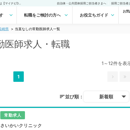
長崎県 当直なしの常勤医師求人・転職｜医師の求人・転職・アルバイトは【マイナビDOCTOR】
自治体・公共団体採用ご担当者さまへ
採用ご担当者
お気
す
転職をご検討の方へ
お役立ちガイド
長崎県
当直なしの常勤医師求人一覧
勤医師求人・転職
1～12件を表
1
並び順：
新着順
常勤求人
さいかいクリニック