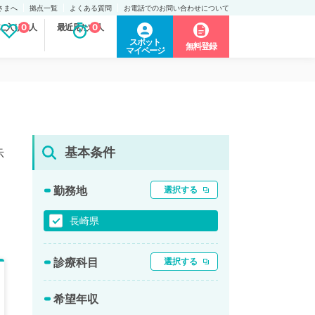
さまへ
拠点一覧
よくある質問
お電話でのお問い合わせについて
に入り求人
0
最近見た求人
0
スポット
無料登録
マイページ
基本条件
示
勤務地
選択する
長崎県
診療科目
選択する
希望年収