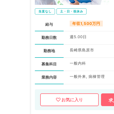
当直なし
土・日・祝休み
年収1,500万円
給与
週5.00日
勤務日数
長崎県島原市
勤務地
一般内科
募集科目
一般外来, 病棟管理
業務内容
お気に入り
求