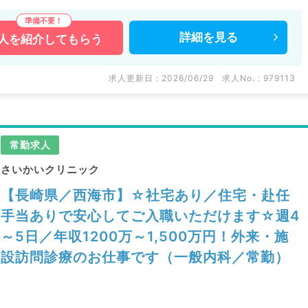
詳細を
見る
人を
紹介してもらう
求人更新日 : 2026/06/29
求人No. : 979113
常勤求人
さいかいクリニック
【長崎県／西海市】☆社宅あり／住宅・赴任
手当ありで安心してご入職いただけます☆週4
～5日／年収1200万～1,500万円！外来・施
設訪問診療のお仕事です（一般内科／常勤）