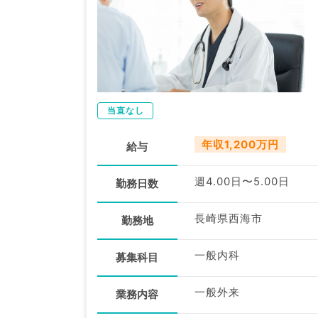
当直なし
年収1,200万円
給与
週4.00日〜5.00日
勤務日数
長崎県西海市
勤務地
一般内科
募集科目
一般外来
業務内容