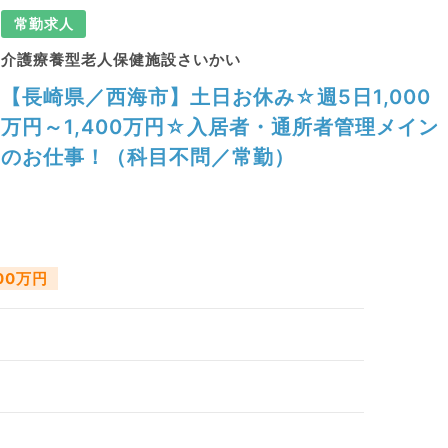
常勤求人
介護療養型老人保健施設さいかい
【長崎県／西海市】土日お休み☆週5日1,000
万円～1,400万円☆入居者・通所者管理メイン
のお仕事！（科目不問／常勤）
400万円