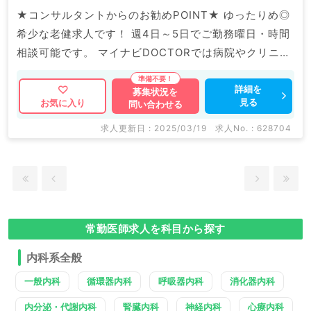
★コンサルタントからのお勧めPOINT★ ゆったりめ◎
希少な老健求人です！ 週4日～5日でご勤務曜日・時間
相談可能です。 マイナビDOCTORでは病院やクリニッ
クなどの医療機関求人はもちろんのこと、 掲載情報以
外にも産業医等の企業系求人も多数扱っています。 求
詳細を
募集状況を
見る
お気に入り
問い合わせる
人内容の詳細等はお気軽にお問合せ下さい。
求人更新日 : 2025/03/19
求人No. : 628704
常勤医師求人を科目から探す
内科系全般
一般内科
循環器内科
呼吸器内科
消化器内科
内分泌・代謝内科
腎臓内科
神経内科
心療内科