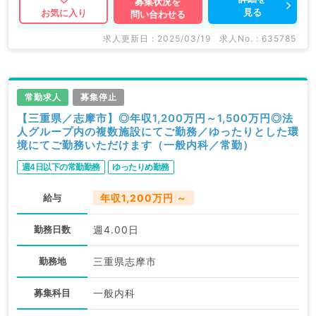
募集状況を
見る
お気に入り
問い合わせる
求人更新日 : 2025/03/19
求人No. : 635785
常勤求人
募集停止
【三重県／志摩市】◎年収1,200万円～1,500万円◎法
人グループ内の複数施設にてご勤務／ゆったりとした環
境にてご勤務いただけます（一般内科／常勤）
週4日以下の常勤勤務
ゆったりめ勤務
給与
年収1,200万円 ～
勤務日数
週4.00日
勤務地
三重県志摩市
募集科目
一般内科