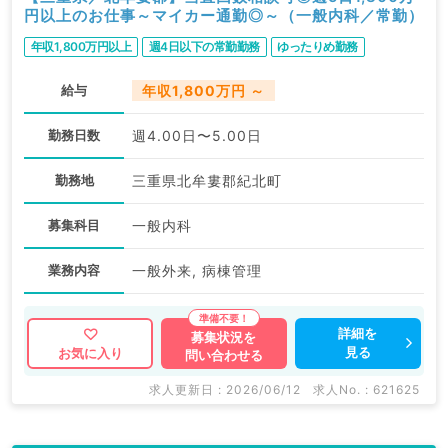
円以上のお仕事～マイカー通勤◎～（一般内科／常勤）
年収1,800万円以上
週4日以下の常勤勤務
ゆったりめ勤務
給与
年収1,800万円 ～
勤務日数
週4.00日〜5.00日
勤務地
三重県北牟婁郡紀北町
募集科目
一般内科
業務内容
一般外来, 病棟管理
詳細を
募集状況を
見る
お気に入り
問い合わせる
求人更新日 : 2026/06/12
求人No. : 621625