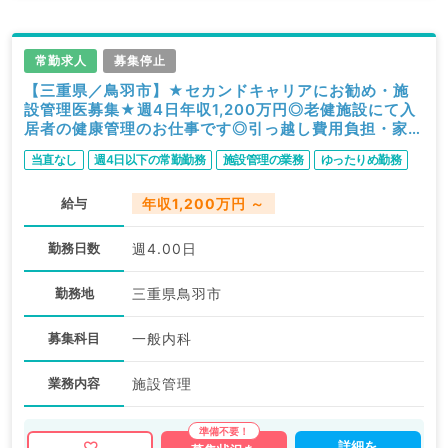
常勤求人
募集停止
【三重県／鳥羽市】★セカンドキャリアにお勧め・施
設管理医募集★週4日年収1,200万円◎老健施設にて入
居者の健康管理のお仕事です◎引っ越し費用負担・家賃
補助有（一般内科／常勤）
当直なし
週4日以下の常勤勤務
施設管理の業務
ゆったりめ勤務
給与
年収1,200万円 ～
勤務日数
週4.00日
勤務地
三重県鳥羽市
募集科目
一般内科
業務内容
施設管理
詳細を