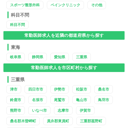
スポーツ整形外科
ペインクリニック
その他
科目不問
科目不問
常勤医師求人を近隣の都道府県から探す
東海
岐阜県
静岡県
愛知県
三重県
常勤医師求人を市区町村から探す
三重県
津市
四日市市
伊勢市
松阪市
桑名市
鈴鹿市
名張市
尾鷲市
亀山市
鳥羽市
熊野市
いなべ市
志摩市
伊賀市
桑名郡木曽岬町
員弁郡東員町
三重郡菰野町