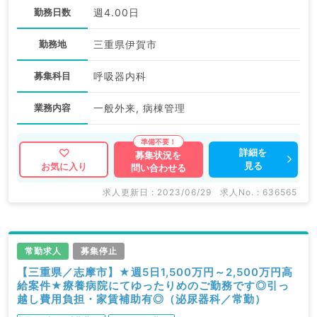
勤務日数
週4.00日
勤務地
三重県伊賀市
募集科目
呼吸器内科
業務内容
一般外来, 病棟管理
詳細を
募集状況を
見る
お気に入り
問い合わせる
求人更新日 : 2023/06/29
求人No. : 636565
常勤求人
募集停止
【三重県／志摩市】★週5日1,500万円～2,500万円高
給案件★療養病院にてゆったりめのご勤務です◎引っ
越し費用負担・家賃補助有◎（泌尿器科／常勤）