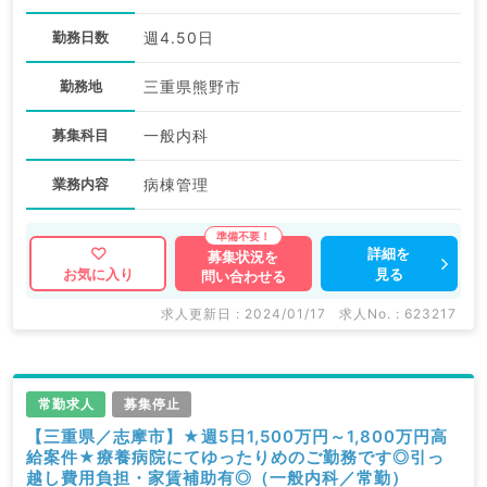
勤務日数
週4.50日
勤務地
三重県熊野市
募集科目
一般内科
業務内容
病棟管理
詳細を
募集状況を
見る
お気に入り
問い合わせる
求人更新日 : 2024/01/17
求人No. : 623217
常勤求人
募集停止
【三重県／志摩市】★週5日1,500万円～1,800万円高
給案件★療養病院にてゆったりめのご勤務です◎引っ
越し費用負担・家賃補助有◎（一般内科／常勤）