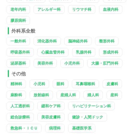
老年内科
アレルギー科
リウマチ科
血液内科
膠原病科
外科系全般
一般外科
消化器外科
脳神経外科
整形外科
呼吸器外科
心臓血管外科
乳腺外科
形成外科
泌尿器科
美容外科
小児外科
大腸・肛門外科
その他
精神科
小児科
眼科
耳鼻咽喉科
皮膚科
麻酔科
放射線科
産婦人科
婦人科
産科
人工透析科
緩和ケア科
リハビリテーション科
総合診療科
美容皮膚科
健診・人間ドック
救急科・ＩＣＵ
病理科
基礎医学系