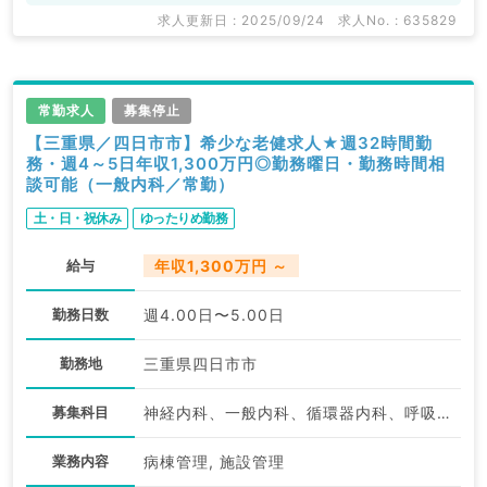
求人更新日 : 2025/09/24
求人No. : 635829
常勤求人
募集停止
【三重県／四日市市】希少な老健求人★週32時間勤
務・週4～5日年収1,300万円◎勤務曜日・勤務時間相
談可能（一般内科／常勤）
土・日・祝休み
ゆったりめ勤務
給与
年収1,300万円 ～
勤務日数
週4.00日〜5.00日
勤務地
三重県四日市市
募集科目
神経内科、一般内科、循環器内科、呼吸器内科、消化器内科、腎臓内科、老年内科
業務内容
病棟管理, 施設管理