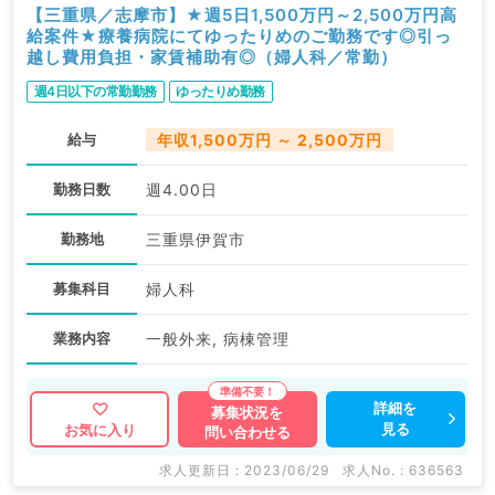
【三重県／志摩市】★週5日1,500万円～2,500万円高
給案件★療養病院にてゆったりめのご勤務です◎引っ
越し費用負担・家賃補助有◎（婦人科／常勤）
週4日以下の常勤勤務
ゆったりめ勤務
給与
年収1,500万円 ～ 2,500万円
勤務日数
週4.00日
勤務地
三重県伊賀市
募集科目
婦人科
業務内容
一般外来, 病棟管理
詳細を
募集状況を
見る
お気に入り
問い合わせる
求人更新日 : 2023/06/29
求人No. : 636563