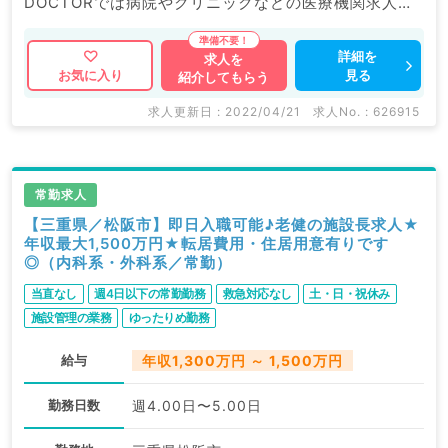
DOCTORでは病院やクリニックなどの医療機関求人は
もちろんのこと、 掲載情報以外にも産業医等の企業系
求人も多数扱っています。 求人内容の詳細等はお気軽
詳細を
求人を
見る
お気に入り
紹介してもらう
にお問合せ下さい。
求人更新日 : 2022/04/21
求人No. : 626915
常勤求人
【三重県／松阪市】即日入職可能♪老健の施設長求人★
年収最大1,500万円★転居費用・住居用意有りです
◎（内科系・外科系／常勤）
当直なし
週4日以下の常勤勤務
救急対応なし
土・日・祝休み
施設管理の業務
ゆったりめ勤務
給与
年収1,300万円 ～ 1,500万円
勤務日数
週4.00日〜5.00日