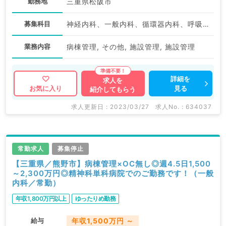
勤務地
三重県松阪市
募集科目
神経内科、一般内科、循環器内科、呼吸器内科、消化器内科、内分泌・代謝内科、腎臓内科、老年内科、血液内科、外科系全般、一般外科、消化器外科
業務内容
病棟管理, その他, 施設管理, 施設管理
詳細を
求人を
見る
お気に入り
紹介してもらう
求人更新日 : 2023/03/27
求人No. : 634037
常勤求人
募集停止
【三重県／熊野市】病棟管理×OC無し◎週4.5日1,500
～2,300万円◎精神科単科病院でのご勤務です！（一般
内科／常勤）
年収1,800万円以上
ゆったりめ勤務
給与
年収1,500万円 ～