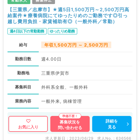
常勤求人
募集停止
【三重県／志摩市】★週5日1,500万円～2,500万円高
給案件★療養病院にてゆったりめのご勤務です◎引っ
越し費用負担・家賃補助有◎（一般外科／常勤）
週4日以下の常勤勤務
ゆったりめ勤務
給与
年収1,500万円 ～ 2,500万円
勤務日数
週4.00日
勤務地
三重県伊賀市
募集科目
外科系全般、一般外科
業務内容
一般外来, 病棟管理
詳細を
募集状況を
見る
お気に入り
問い合わせる
求人更新日 : 2023/06/29
求人No. : 636566