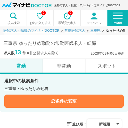
医師の求人・転職・アルバイトはマイナビDOCTOR
0
0
MENU
お気に入り求人
最近見た求人
マイページ
求人検索
医師求人・転職のマイナビDOCTOR
常勤医師求人
三重県
ゆったりめ勤
三重県 ゆったりめ勤務の常勤医師求人・転職
13
求人数
件
※非公開求人を除く
2026年08月06日更新
常勤
非常勤
スポット
選択中の検索条件
三重県・ゆったりめ勤務
条件の変更
並び順：
新着順