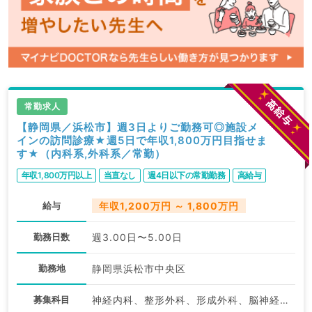
ます。
求人内容の詳細等はお気軽にお問合せ下さい。
常勤求人
【静岡県／浜松市】週3日よりご勤務可◎施設メ
インの訪問診療★週5日で年収1,800万円目指せま
す★（内科系,外科系／常勤）
年収1,800万円以上
当直なし
週4日以下の常勤勤務
高給与
給与
年収1,200万円 ～ 1,800万円
勤務日数
週3.00日〜5.00日
勤務地
静岡県浜松市中央区
募集科目
神経内科、整形外科、形成外科、脳神経外科、呼吸器外科、心臓血管外科、泌尿器科、一般内科、循環器内科、呼吸器内科、消化器内科、内分泌・代謝内科、腎臓内科、老年内科、血液内科、外科系全般、一般外科、消化器外科、乳腺外科、膠原病科、大腸・肛門外科