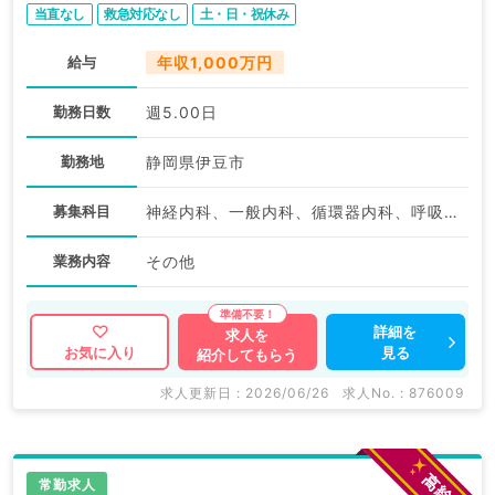
当直なし
救急対応なし
土・日・祝休み
給与
年収1,000万円
勤務日数
週5.00日
勤務地
静岡県伊豆市
募集科目
神経内科、一般内科、循環器内科、呼吸器内科、消化器内科、内分泌・代謝内科、腎臓内科、老年内科、血液内科、膠原病科
業務内容
その他
詳細を
求人を
見る
お気に入り
紹介してもらう
求人更新日 : 2026/06/26
求人No. : 876009
常勤求人