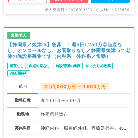
マイナビDOCTORでは病院やクリニックなどの医療機
関求人はもちろんのこと、
求人更新日 : 2026/03/23
求人No. : 625656
掲載情報以外にも産業医等の企業系求人も多数扱ってい
ます。
求人内容の詳細等はお気軽にお問合せ下さい。
常勤求人
【静岡県／焼津市】急募！！週5日1,250万◎当直な
し、オンコールなし、お看取りなし／静岡県焼津市で老
健の施設長募集です（内科系・外科系／常勤）
当直なし
救急対応なし
施設管理の業務
ゆったりめ勤務
WEB面接可
給与
年収1,000万円 ～ 1,500万円
勤務日数
週4.00日〜5.00日
勤務地
静岡県焼津市
募集科目
神経内科、脳神経外科、呼吸器外科、心臓血管外科、一般内科、循環器内科、呼吸器内科、消化器内科、内分泌・代謝内科、腎臓内科、老年内科、外科系全般、一般外科、消化器外科、科目不問