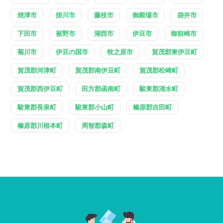
焼津市
掛川市
藤枝市
御殿場市
袋井市
下田市
裾野市
湖西市
伊豆市
御前崎市
菊川市
伊豆の国市
牧之原市
賀茂郡東伊豆町
賀茂郡河津町
賀茂郡南伊豆町
賀茂郡松崎町
賀茂郡西伊豆町
田方郡函南町
駿東郡清水町
駿東郡長泉町
駿東郡小山町
榛原郡吉田町
榛原郡川根本町
周智郡森町