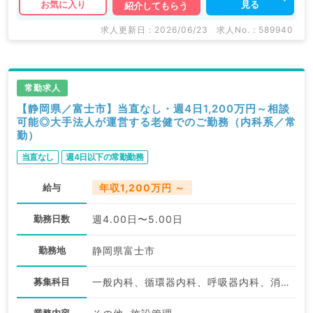
見る
お気に入り
紹介してもらう
求人更新日 : 2026/06/23
求人No. : 589940
常勤求人
【静岡県／富士市】当直なし・週4日1,200万円～相談
可能◎大手法人が運営する老健でのご勤務（内科系／常
勤）
当直なし
週4日以下の常勤勤務
給与
年収1,200万円 ～
勤務日数
週4.00日〜5.00日
勤務地
静岡県富士市
募集科目
一般内科、循環器内科、呼吸器内科、消化器内科、内分泌・代謝内科、腎臓内科、老年内科