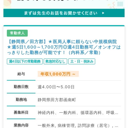
常勤求人
【静岡県／田方郡】★医局人事に頼らない中規模病院
★週5日1,600～1,700万円◎週4日勤務可／オンオフは
っきりした勤務が可能です！（内科系／常勤）
週4日以下の常勤勤務
救急対応なし
土・日・祝休み
給与
年収1,000万円 ～
勤務日数
週4.00日〜5.00日
勤務地
静岡県田方郡函南町
募集科目
神経内科、一般内科、循環器内科、呼吸器内科、消化器内科、内分泌・代謝内科、腎臓内科、老年内科、血液内科、外科系全般、一般外科、膠原病科
業務内容
一般外来, 病棟管理, 訪問診療（居宅）, 訪問診療（施設）