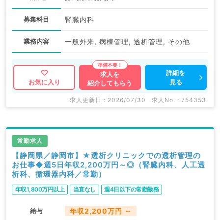
募集科目
腎臓内科
業務内容
一般外来, 病棟管理, 透析管理, その他
詳細を
求人を
見る
お気に入り
紹介してもらう
求人更新日 : 2026/07/30
求人No. : 754353
常勤求人
【静岡県／静岡市】★透析クリニックでの透析管理の
お仕事◆週5日年収2,200万円～◎（腎臓内科、人工透
析科、循環器内科／常勤）
年収1,800万円以上
当直なし
週4日以下の常勤勤務
給与
年収2,200万円 ～