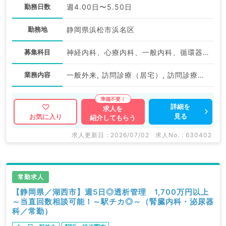
勤務日数
週4.00日〜5.50日
勤務地
静岡県浜松市浜名区
募集科目
神経内科、心療内科、一般内科、循環器内科、呼吸器内科、消化器内科、内分泌・代謝内科、腎臓内科、老年内科、血液内科、膠原病科
業務内容
一般外来, 訪問診療（居宅）, 訪問診療（施設）, 一般外来, 訪問診療（施設）
詳細を
求人を
見る
お気に入り
紹介してもらう
求人更新日 : 2026/07/02
求人No. : 630402
常勤求人
【静岡県／湖西市】週5日◎透析管理 1,700万円以上
～当直回数相談可能！～駅チカ◎～（腎臓内科・泌尿器
科／常勤）