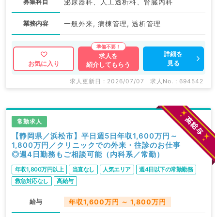
募集科目
泌尿器科、人工透析科、腎臓内科
業務内容
一般外来, 病棟管理, 透析管理
詳細を
求人を
見る
お気に入り
紹介してもらう
求人更新日 : 2026/07/07
求人No. : 694542
常勤求人
【静岡県／浜松市】平日週5日年収1,600万円～
1,800万円／クリニックでの外来・往診のお仕事
◎週4日勤務もご相談可能（内科系／常勤）
年収1,800万円以上
当直なし
人気エリア
週4日以下の常勤勤務
救急対応なし
高給与
給与
年収1,600万円 ～ 1,800万円