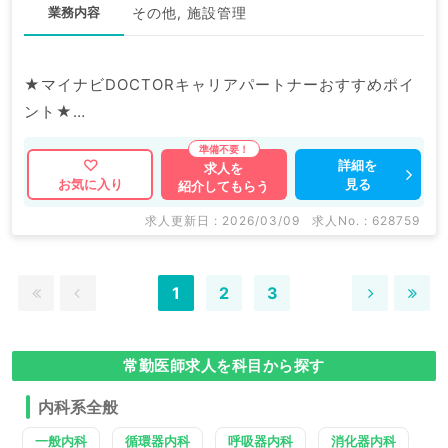
業務内容
その他, 施設管理
★マイナビDOCTORキャリアパートナーおすすめポイ
ント★
当直＆オンコール、お看取りなしのゆったりめのご勤務
です。
詳細を
求人を
見る
お気に入り
紹介してもらう
老健施設の施設長の募集です。
求人更新日 : 2026/03/09
求人No. : 628759
マイナビDOCTORでは病院やクリニックなどの医療機
関求人はもちろんのこと、
1
2
3
掲載情報以外にも産業医等の企業系求人も多数扱ってい
ます。
求人内容の詳細等はお気軽にお問合せ下さい。
常勤医師求人を科目から探す
内科系全般
一般内科
循環器内科
呼吸器内科
消化器内科