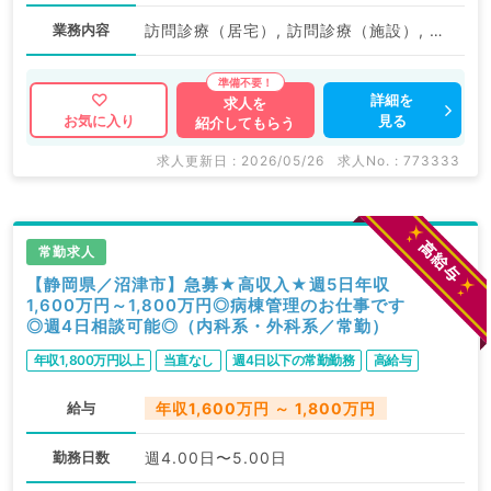
業務内容
訪問診療（居宅）, 訪問診療（施設）, その他, 訪問診療（施設）, 訪問診療（居宅）
詳細を
求人を
見る
お気に入り
紹介してもらう
求人更新日 : 2026/05/26
求人No. : 773333
常勤求人
【静岡県／沼津市】急募★高収入★週5日年収
1,600万円～1,800万円◎病棟管理のお仕事です
◎週4日相談可能◎（内科系・外科系／常勤）
年収1,800万円以上
当直なし
週4日以下の常勤勤務
高給与
給与
年収1,600万円 ～ 1,800万円
勤務日数
週4.00日〜5.00日