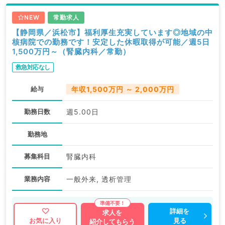
NEW
常勤求人
【静岡県／浜松市】福利厚生充実しています◎地域の中
核病院での勤務です！安定した休暇取得が可能／週5日
1,500万円～（腎臓内科／常勤）
救急対応なし
給与
年収1,500万円 ～ 2,000万円
勤務日数
週5.00日
勤務地
募集科目
腎臓内科
業務内容
一般外来, 透析管理
詳細を
求人を
見る
お気に入り
紹介してもらう