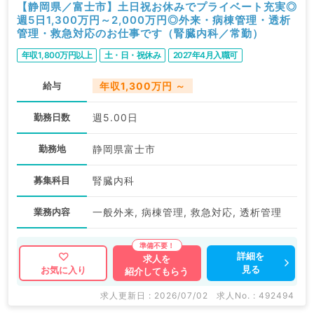
【静岡県／富士市】土日祝お休みでプライベート充実◎
週5日1,300万円～2,000万円◎外来・病棟管理・透析
管理・救急対応のお仕事です（腎臓内科／常勤）
年収1,800万円以上
土・日・祝休み
2027年4月入職可
給与
年収1,300万円 ～
勤務日数
週5.00日
勤務地
静岡県富士市
募集科目
腎臓内科
業務内容
一般外来, 病棟管理, 救急対応, 透析管理
詳細を
求人を
見る
お気に入り
紹介してもらう
求人更新日 : 2026/07/02
求人No. : 492494