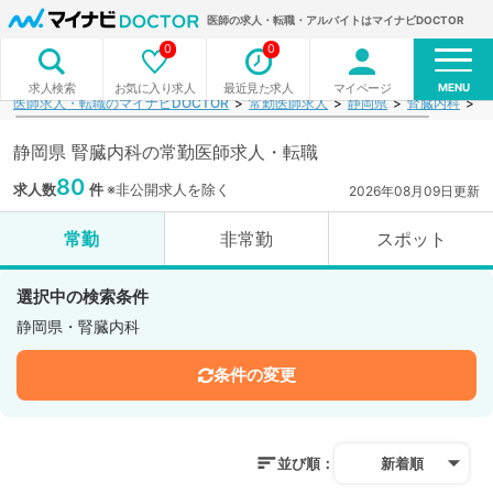
医師の求人・転職・アルバイトはマイナビDOCTOR
0
0
MENU
お気に入り求人
最近見た求人
マイページ
求人検索
医師求人・転職のマイナビDOCTOR
常勤医師求人
静岡県
腎臓内科
検
静岡県 腎臓内科の常勤医師求人・転職
80
求人数
件
※非公開求人を除く
2026年08月09日更新
常勤
非常勤
スポット
選択中の検索条件
静岡県・腎臓内科
条件の変更
並び順：
新着順