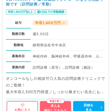
能です（訪問診療／常勤）
年収1,800万円以上
週4日以下の常勤勤務
給与
年収1,400万円 ～
勤務日数
週5.00日
勤務地
静岡県浜松市中央区
募集科目
神経内科、脳神経外科、呼吸器外科、心臓血管外科、一般内科、循環器内科、呼吸器内科、消化器内科、腎臓内科、老年内科、外科系全般、一般外科、消化器外科、科目不問
業務内容
訪問診療（居宅）, 訪問診療（施設）
オンコールなしの相談可◎人気の訪問診療クリニックで
のご勤務！
最大年収2,500万円程度／しっかり稼ぎたい先生にもオ
ススメです♪
詳細を
求人を
見る
お気に入り
紹介してもらう