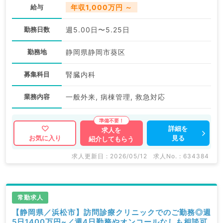
給与
年収1,000万円 ～
勤務日数
週5.00日〜5.25日
勤務地
静岡県静岡市葵区
募集科目
腎臓内科
業務内容
一般外来, 病棟管理, 救急対応
詳細を
求人を
見る
お気に入り
紹介してもらう
求人更新日 : 2026/05/12
求人No. : 634384
常勤求人
【静岡県／浜松市】訪問診療クリニックでのご勤務◎週
5日1400万円~／週4日勤務やオンコールなしも相談可