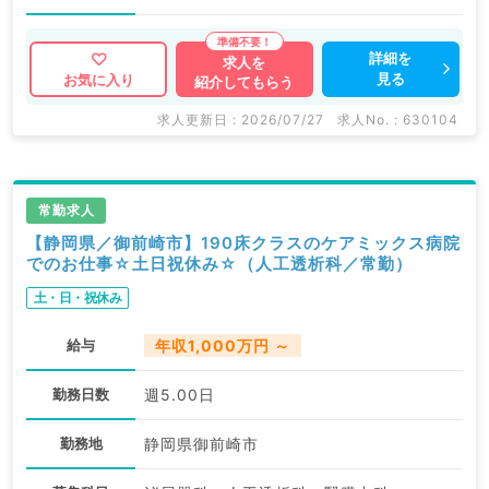
詳細を
求人を
見る
お気に入り
紹介してもらう
求人更新日 : 2026/07/27
求人No. : 630104
常勤求人
【静岡県／御前崎市】190床クラスのケアミックス病院
でのお仕事☆土日祝休み☆（人工透析科／常勤）
土・日・祝休み
給与
年収1,000万円 ～
勤務日数
週5.00日
勤務地
静岡県御前崎市