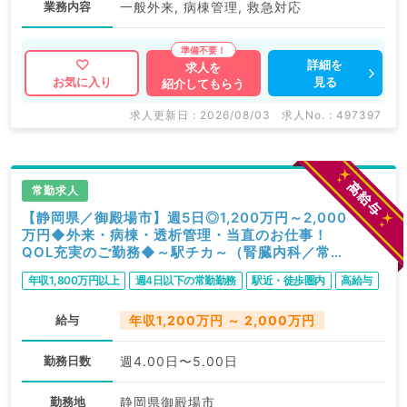
業務内容
一般外来, 病棟管理, 救急対応
詳細を
求人を
見る
お気に入り
紹介してもらう
求人更新日 : 2026/08/03
求人No. : 497397
常勤求人
【静岡県／御殿場市】週5日◎1,200万円～2,000
万円◆外来・病棟・透析管理・当直のお仕事！
QOL充実のご勤務◆～駅チカ～（腎臓内科／常
勤）
年収1,800万円以上
週4日以下の常勤勤務
駅近・徒歩圏内
高給与
給与
年収1,200万円 ～ 2,000万円
勤務日数
週4.00日〜5.00日
勤務地
静岡県御殿場市