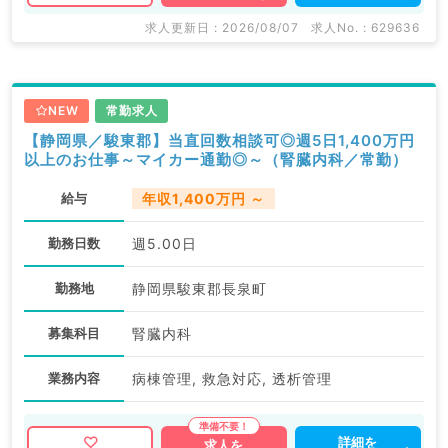
求人更新日 : 2026/08/07
求人No. : 629636
NEW
常勤求人
【静岡県／駿東郡】当直回数相談可◎週5日1,400万円
以上のお仕事～マイカー通勤◎～（腎臓内科／常勤）
給与
年収1,400万円 ～
勤務日数
週5.00日
勤務地
静岡県駿東郡長泉町
募集科目
腎臓内科
業務内容
病棟管理, 救急対応, 透析管理
詳細を
求人を