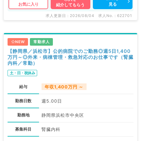
見る
お気に入り
紹介してもらう
求人更新日 : 2026/08/04
求人No. : 622701
NEW
常勤求人
【静岡県／浜松市】公的病院でのご勤務◎週5日1,400
万円～◎外来・病棟管理・救急対応のお仕事です（腎臓
内科／常勤）
土・日・祝休み
給与
年収1,400万円 ～
勤務日数
週5.00日
勤務地
静岡県浜松市中央区
募集科目
腎臓内科