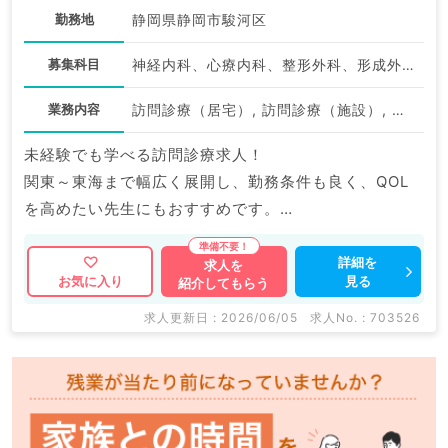
勤務地
静岡県静岡市駿河区
募集科目
神経内科、心療内科、整形外科、形成外科、美容外科、脳神経外科、呼吸器外科、心臓血管外科、小児外科、泌尿器科、一般内科、循環器内科、呼吸器内科、消化器内科、内分泌・代謝内科、腎臓内科、老年内科、外科系全般、一般外科、消化器外科、乳腺外科、膠原病科、スポーツ整形外科、大腸・肛門外科、脊髄・脊椎外科
業務内容
訪問診療（居宅）, 訪問診療（施設）, その他
未経験でも学べる訪問診療求人！
関東～東海まで幅広く展開し、勤務条件も良く、QOL
を高めたい先生にもおすすめです。
横浜にて新規OPENも控えており、役職採用なども検討
可。
詳細を
求人を
見る
お気に入り
紹介してもらう
状況に合わせ、条件提示をいただけますので、ぜひご検
討ください。
求人更新日 : 2026/06/05
求人No. : 703526
マイナビDOCTORでは病院やクリニックなどの医療機
関求人はもちろんのこと、
掲載情報以外にも産業医等の企業系求人も多数扱ってい