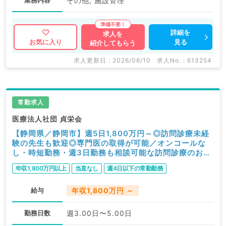
業務内容
その他, 施設管理
詳細を
求人を
見る
お気に入り
紹介してもらう
求人更新日 : 2026/06/10
求人No. : 613254
常勤求人
医療法人社団 貞栄会
【静岡県／静岡市】週5日1,800万円～◎訪問診療未経
験の先生も歓迎◎専門医の取得が可能／オンコールな
し・時短勤務・週3日勤務も相談可能な訪問診療のお仕
事（内科系・外科系／常勤）
年収1,800万円以上
当直なし
週4日以下の常勤勤務
給与
年収1,800万円 ～
勤務日数
週3.00日〜5.00日