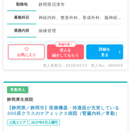
勤務地
静岡県沼津市
募集科目
神経内科、整形外科、形成外科、脳神経外科、呼吸器外科、心臓血管外科、泌尿器科、一般内科、循環器内科、呼吸器内科、消化器内科、内分泌・代謝内科、腎臓内科、老年内科、血液内科、外科系全般、一般外科、消化器外科、乳腺外科、膠原病科、大腸・肛門外科
業務内容
病棟管理
詳細を
求人を
見る
お気に入り
紹介してもらう
求人更新日 : 2026/05/12
求人No. : 665639
常勤求人
静岡厚生病院
【静岡県／静岡市】医療機器・待遇面が充実している
300床クラスのケアミックス病院（腎臓内科／常勤）
人気エリア
2027年4月入職可