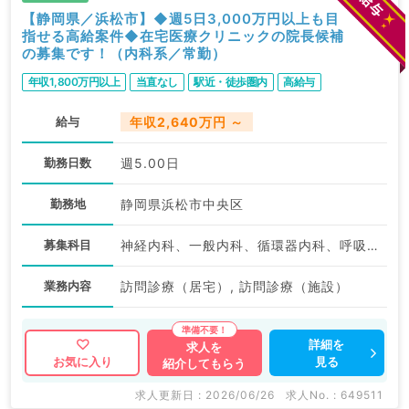
【静岡県／浜松市】◆週5日3,000万円以上も目
指せる高給案件◆在宅医療クリニックの院長候補
の募集です！（内科系／常勤）
年収1,800万円以上
当直なし
駅近・徒歩圏内
高給与
給与
年収2,640万円 ～
勤務日数
週5.00日
勤務地
静岡県浜松市中央区
募集科目
神経内科、一般内科、循環器内科、呼吸器内科、消化器内科、内分泌・代謝内科、腎臓内科、老年内科、血液内科、膠原病科
業務内容
訪問診療（居宅）, 訪問診療（施設）
詳細を
求人を
見る
お気に入り
紹介してもらう
求人更新日 : 2026/06/26
求人No. : 649511