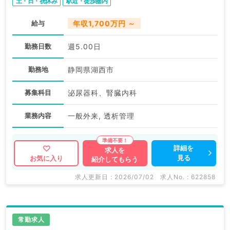
土・日・祝休み
駅近・徒歩圏内
給与
年収1,700万円 ～
勤務日数
週5.00日
勤務地
静岡県湖西市
募集科目
泌尿器科、腎臓内科
業務内容
一般外来, 透析管理
詳細を
求人を
見る
お気に入り
紹介してもらう
求人更新日 : 2026/07/02
求人No. : 622858
常勤求人