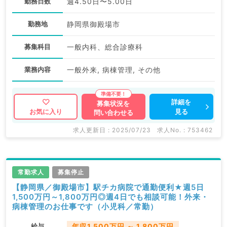
勤務日数
週4.50日〜5.00日
勤務地
静岡県御殿場市
募集科目
一般内科、総合診療科
業務内容
一般外来, 病棟管理, その他
詳細を
募集状況を
見る
お気に入り
問い合わせる
求人更新日 : 2025/07/23
求人No. : 753462
常勤求人
募集停止
【静岡県／御殿場市】駅チカ病院で通勤便利★週5日
1,500万円～1,800万円◎週4日でも相談可能！外来・
病棟管理のお仕事です（小児科／常勤）
給与
年収1,500万円 ～ 1,800万円