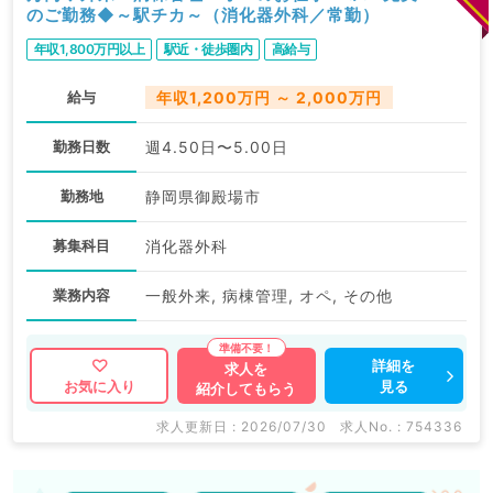
のご勤務◆～駅チカ～（消化器外科／常勤）
年収1,800万円以上
駅近・徒歩圏内
高給与
給与
年収1,200万円 ～ 2,000万円
勤務日数
週4.50日〜5.00日
勤務地
静岡県御殿場市
募集科目
消化器外科
業務内容
一般外来, 病棟管理, オペ, その他
詳細を
求人を
見る
お気に入り
紹介してもらう
求人更新日 : 2026/07/30
求人No. : 754336