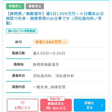
常勤求人
募集停止
【静岡県／御殿場市】週5日1,500万円～☆日曜休み◎
病院で外来・病棟管理のお仕事です（消化器内科／常
勤）
週4日以下の常勤勤務
給与
年収1,500万円 ～
勤務日数
週4.00日〜5.00日
勤務地
静岡県御殿場市
募集科目
消化器内科、消化器外科
業務内容
一般外来, 病棟管理
詳細を
募集状況を
見る
お気に入り
問い合わせる