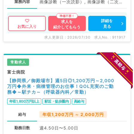
業務内容
画像診断（一次読影）, 画像診断（二次読影）
詳細を
求人を
見る
お気に入り
紹介してもらう
求人更新日 : 2026/07/30
求人No. : 911917
常勤求人
富士病院
【静岡県／御殿場市】週5日◎1,200万円～2,000
万円◆外来・病棟管理のお仕事！QOL充実のご勤
務◆～駅チカ～（呼吸器内科／常勤）
年収1,800万円以上
駅近・徒歩圏内
高給与
給与
年収1,200万円 ～ 2,000万円
勤務日数
週4.50日〜5.00日