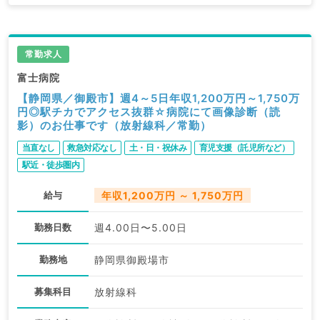
常勤求人
富士病院
【静岡県／御殿市】週4～5日年収1,200万円～1,750万
円◎駅チカでアクセス抜群☆病院にて画像診断（読
影）のお仕事です（放射線科／常勤）
当直なし
救急対応なし
土・日・祝休み
育児支援（託児所など）
駅近・徒歩圏内
給与
年収1,200万円 ～ 1,750万円
勤務日数
週4.00日〜5.00日
勤務地
静岡県御殿場市
募集科目
放射線科