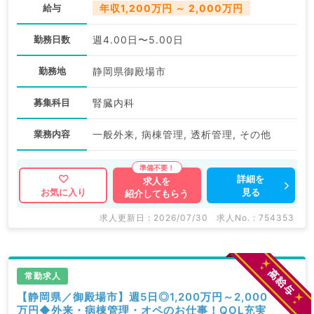
給与
年収1,200万円 ～ 2,000万円
勤務日数
週4.00日〜5.00日
勤務地
静岡県御殿場市
募集科目
腎臓内科
業務内容
一般外来, 病棟管理, 透析管理, その他
詳細を
求人を
見る
お気に入り
紹介してもらう
求人更新日 : 2026/07/30
求人No. : 754353
常勤求人
【静岡県／御殿場市】週5日◎1,200万円～2,000
万円◆外来・病棟管理・オペのお仕事！QOL充実