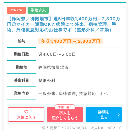
NEW
常勤求人
【静岡県／御殿場市】週5日年収1,400万円～2,800万
円◎マイカー通勤OK☆病院にて外来、病棟管理、手
術、外傷救急対応のお仕事です（整形外科／常勤）
給与
年収1,400万円 ～ 2,800万円
勤務日数
週4.00日〜5.00日
勤務地
静岡県御殿場市
募集科目
整形外科
業務内容
一般外来, 病棟管理, 救急対応, オペ
詳細を
求人を
見る
お気に入り
紹介してもらう
求人更新日 : 2026/08/04
求人No. : 902110