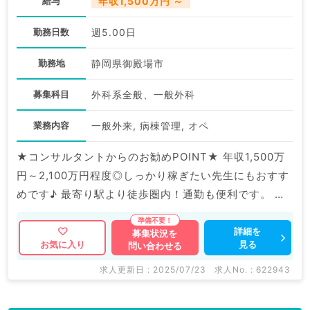
給与
年収1,500万円 ～
勤務日数
週5.00日
勤務地
静岡県御殿場市
募集科目
外科系全般、一般外科
業務内容
一般外来, 病棟管理, オペ
★コンサルタントからのお勧めPOINT★ 年収1,500万
円～2,100万円程度◎しっかり稼ぎたい先生にもおすす
めです♪ 最寄り駅より徒歩圏内！通勤も便利です。 マ
イナビDOCTORでは病院やクリニックなどの医療機関
求人はもちろんのこと、 掲載情報以外にも産業医等の
詳細を
募集状況を
見る
お気に入り
問い合わせる
企業系求人も多数扱っています。 求人内容の詳細等は
お気軽にお問合せ下さい。
求人更新日 : 2025/07/23
求人No. : 622943