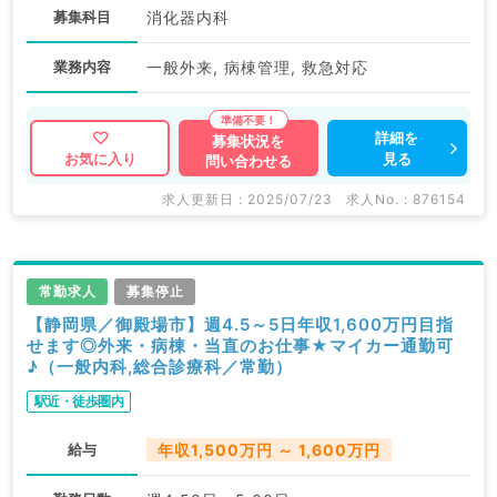
募集科目
消化器内科
業務内容
一般外来, 病棟管理, 救急対応
詳細を
募集状況を
見る
お気に入り
問い合わせる
求人更新日 : 2025/07/23
求人No. : 876154
常勤求人
募集停止
【静岡県／御殿場市】週4.5～5日年収1,600万円目指
せます◎外来・病棟・当直のお仕事★マイカー通勤可
♪（一般内科,総合診療科／常勤）
駅近・徒歩圏内
給与
年収1,500万円 ～ 1,600万円