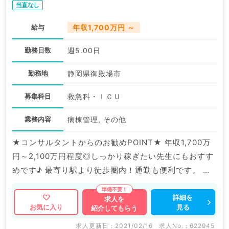
当直なし
給与
年収1,700万円 ～
勤務日数
週5.00日
勤務地
静岡県御殿場市
募集科目
救急科・ＩＣＵ
業務内容
病棟管理, その他
★コンサルタントからのお勧めPOINT★ 年収1,700万
円～2,100万円程度◎しっかり稼ぎたい先生にもおすす
めです♪ 最寄り駅より徒歩圏内！通勤も便利です。 マ
イナビDOCTORでは病院やクリニックなどの医療機関
求人はもちろんのこと、 掲載情報以外にも産業医等の
詳細を
求人を
見る
お気に入り
紹介してもらう
企業系求人も多数扱っています。 求人内容の詳細等は
お気軽にお問合せ下さい。
求人更新日 : 2021/02/16
求人No. : 622945