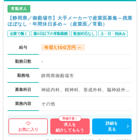
常勤求人
【静岡県／御殿場市】大手メーカーで産業医募集～残業
ほぼなし・年間休日多め～（産業医／常勤）
企業で働く
週4日以下の常勤勤務
救急対応なし
土・日・祝休み
給与
年収1,100万円 ～
勤務日数
-
勤務地
静岡県御殿場市
募集科目
神経内科、精神科、形成外科、脳神経外科、呼吸器外科、一般内科、循環器内科、呼吸器内科、消化器内科、腎臓内科、外科系全般、一般外科、消化器外科
業務内容
その他
詳細を
求人を
見る
お気に入り
紹介してもらう