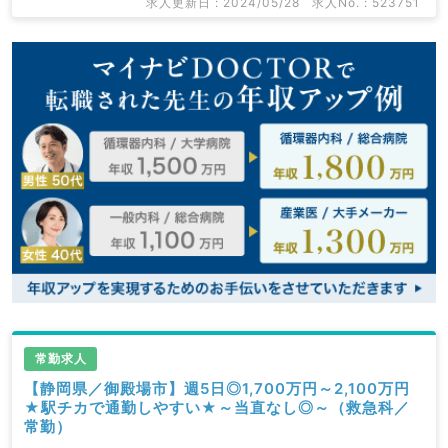
求人更新日 : 2024/05/28
求人No. : 523751
常勤求人
【静岡県／御殿場市】週5日◎1,700万円～2,100万円
★駅チカで通勤しやすい★～当直なし◎～（救急科／
常勤）