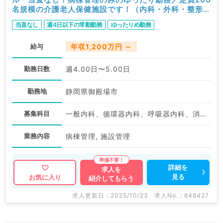
名規模の介護老人保健施設です！（内科・外科・整形外
科／常勤）
当直なし
週4日以下の常勤勤務
ゆったりめ勤務
給与
年収1,200万円 ～
勤務日数
週4.00日〜5.00日
勤務地
静岡県御殿場市
募集科目
一般内科、循環器内科、呼吸器内科、消化器内科、内分泌・代謝内科、老年内科
業務内容
病棟管理, 施設管理
詳細を
求人を
見る
お気に入り
紹介してもらう
求人更新日 : 2025/10/23
求人No. : 648427