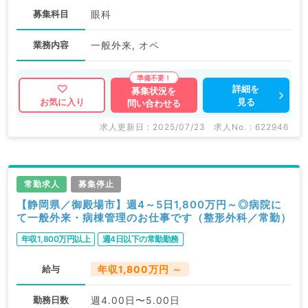
募集科目
眼科
業務内容
一般外来, オペ
詳細を
募集状況を
見る
お気に入り
問い合わせる
求人更新日 : 2025/07/23
求人No. : 622946
常勤求人
募集停止
【静岡県／御殿場市】週4～5日1,800万円～◎病院に
て一般外来・病棟管理のお仕事です（整形外科／常勤）
年収1,800万円以上
週4日以下の常勤勤務
給与
年収1,800万円 ～
勤務日数
週4.00日〜5.00日