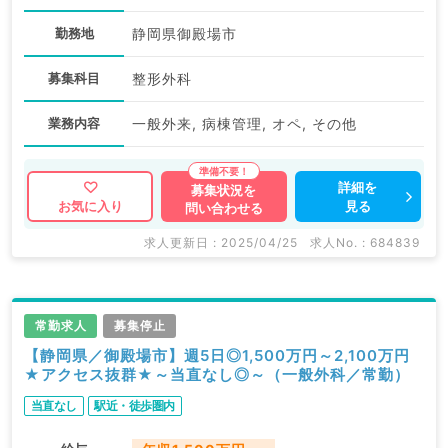
勤務地
静岡県御殿場市
募集科目
整形外科
業務内容
一般外来, 病棟管理, オペ, その他
詳細を
募集状況を
見る
お気に入り
問い合わせる
求人更新日 : 2025/04/25
求人No. : 684839
常勤求人
募集停止
【静岡県／御殿場市】週5日◎1,500万円～2,100万円
★アクセス抜群★～当直なし◎～（一般外科／常勤）
当直なし
駅近・徒歩圏内