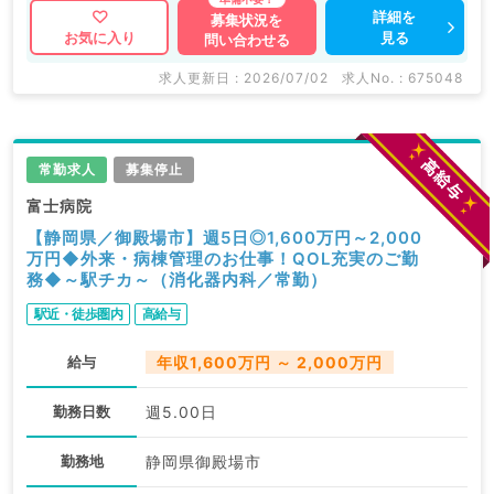
詳細を
募集状況を
見る
お気に入り
問い合わせる
求人更新日 : 2026/07/02
求人No. : 675048
常勤求人
募集停止
富士病院
【静岡県／御殿場市】週5日◎1,600万円～2,000
万円◆外来・病棟管理のお仕事！QOL充実のご勤
務◆～駅チカ～（消化器内科／常勤）
駅近・徒歩圏内
高給与
給与
年収1,600万円 ～ 2,000万円
勤務日数
週5.00日
勤務地
静岡県御殿場市