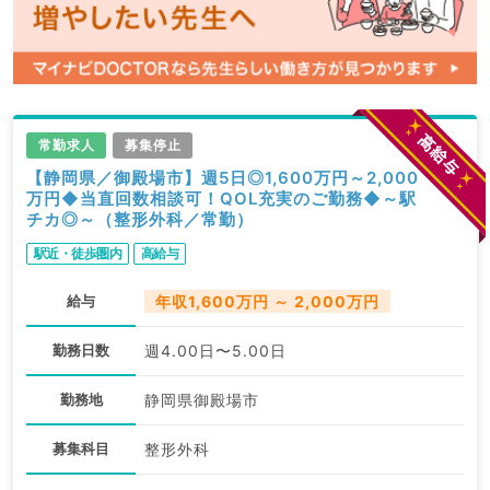
常勤求人
募集停止
【静岡県／御殿場市】週5日◎1,600万円～2,000
万円◆当直回数相談可！QOL充実のご勤務◆～駅
チカ◎～（整形外科／常勤）
駅近・徒歩圏内
高給与
給与
年収1,600万円 ～ 2,000万円
勤務日数
週4.00日〜5.00日
勤務地
静岡県御殿場市
募集科目
整形外科