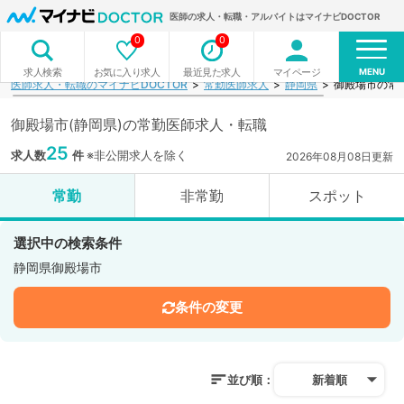
医師の求人・転職・アルバイトはマイナビDOCTOR
0
0
MENU
お気に入り求人
最近見た求人
マイページ
求人検索
医師求人・転職のマイナビDOCTOR
常勤医師求人
静岡県
御殿場市の常
御殿場市(静岡県)の常勤医師求人・転職
25
求人数
件
※非公開求人を除く
2026年08月08日更新
常勤
非常勤
スポット
選択中の検索条件
静岡県御殿場市
条件の変更
並び順：
新着順