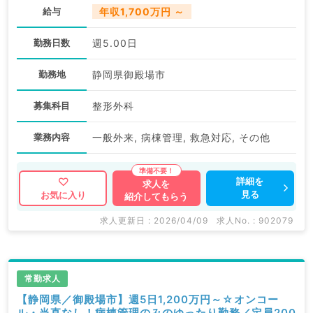
給与
年収1,700万円 ～
勤務日数
週5.00日
勤務地
静岡県御殿場市
募集科目
整形外科
業務内容
一般外来, 病棟管理, 救急対応, その他
詳細を
求人を
見る
お気に入り
紹介してもらう
求人更新日 : 2026/04/09
求人No. : 902079
常勤求人
【静岡県／御殿場市】週5日1,200万円～☆オンコー
ル・当直なし！病棟管理のみのゆったり勤務／定員200