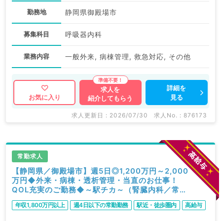
勤務地
静岡県御殿場市
募集科目
呼吸器内科
業務内容
一般外来, 病棟管理, 救急対応, その他
詳細を
求人を
見る
お気に入り
紹介してもらう
求人更新日 : 2026/07/30
求人No. : 876173
常勤求人
【静岡県／御殿場市】週5日◎1,200万円～2,000
万円◆外来・病棟・透析管理・当直のお仕事！
QOL充実のご勤務◆～駅チカ～（腎臓内科／常
勤）
年収1,800万円以上
週4日以下の常勤勤務
駅近・徒歩圏内
高給与