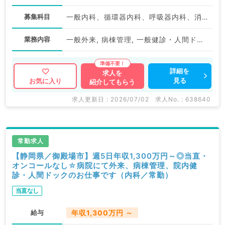
募集科目
一般内科、循環器内科、呼吸器内科、消化器内科、内分泌・代謝内科
業務内容
一般外来, 病棟管理, 一般健診・人間ドック
詳細を
求人を
見る
お気に入り
紹介してもらう
求人更新日 : 2026/07/02
求人No. : 638640
常勤求人
【静岡県／御殿場市】週5日年収1,300万円～◎当直・
オンコールなし☆病院にて外来、病棟管理、院内健
診・人間ドックのお仕事です（内科／常勤）
当直なし
給与
年収1,300万円 ～