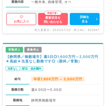
業務内容
一般外来, 病棟管理, オペ
詳細を
募集状況を
見る
お気に入り
問い合わせる
求人更新日 : 2025/07/23
求人No. : 622947
常勤求人
募集停止
【静岡県／御殿場市】週5日◎1,600万円～2,000万円
★高給★当直なし勤務です◎（眼科／常勤）
当直なし
駅近・徒歩圏内
給与
年収1,600万円 ～ 2,000万円
勤務日数
週4.00日〜5.00日
勤務地
静岡県御殿場市