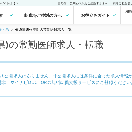
榛原郡川根本町(静岡県)の常勤医師求人・転職｜医師の求人・転職・アルバイトは【マイナビDOCTOR】
自治体・公共団体採用ご担当者さまへ
採用ご担当者
お気
す
転職をご検討の方へ
お役立ちガイド
静岡県
榛原郡川根本町の常勤医師求人一覧
県)の常勤医師求人・転職
eb公開求人はありません。非公開求人には条件に合った求人情報
是非、マイナビDOCTORの無料転職支援サービスにご登録ください