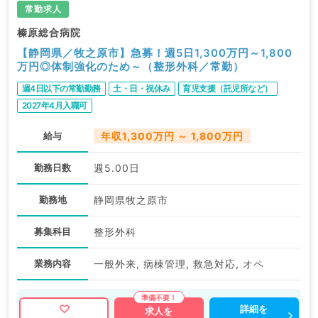
常勤求人
榛原総合病院
【静岡県／牧之原市】急募！週5日1,300万円～1,800
万円◎体制強化のため～（整形外科／常勤）
週4日以下の常勤勤務
土・日・祝休み
育児支援（託児所など）
2027年4月入職可
給与
年収1,300万円 ～ 1,800万円
勤務日数
週5.00日
勤務地
静岡県牧之原市
募集科目
整形外科
業務内容
一般外来, 病棟管理, 救急対応, オペ
詳細を
求人を