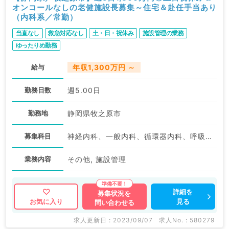
オンコールなしの老健施設長募集～住宅＆赴任手当あり
（内科系／常勤）
当直なし
救急対応なし
土・日・祝休み
施設管理の業務
ゆったりめ勤務
給与
年収1,300万円 ～
勤務日数
週5.00日
勤務地
静岡県牧之原市
募集科目
神経内科、一般内科、循環器内科、呼吸器内科、消化器内科、内分泌・代謝内科、腎臓内科、老年内科
業務内容
その他, 施設管理
詳細を
募集状況を
見る
お気に入り
問い合わせる
求人更新日 : 2023/09/07
求人No. : 580279