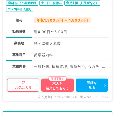
週4日以下の常勤勤務
土・日・祝休み
育児支援（託児所など）
2027年4月入職可
給与
年収1,300万円 ～ 1,800万円
勤務日数
週4.00日〜5.00日
勤務地
静岡県牧之原市
募集科目
循環器内科
業務内容
一般外来, 病棟管理, 救急対応, 心カテ, インターベンション治療
詳細を
求人を
見る
お気に入り
紹介してもらう
求人更新日 : 2026/06/24
求人No. : 588688