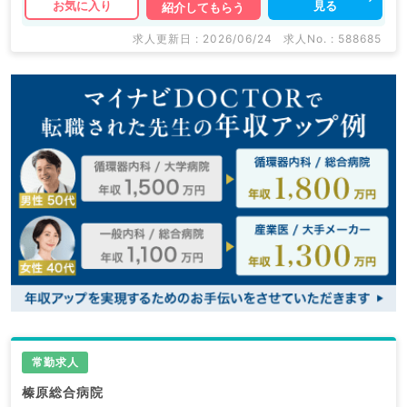
見る
お気に入り
紹介してもらう
求人更新日 : 2026/06/24
求人No. : 588685
常勤求人
榛原総合病院