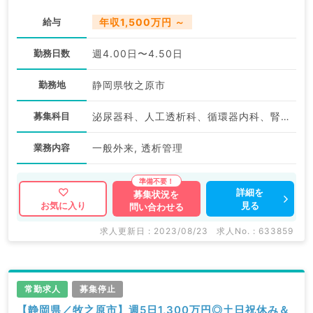
給与
年収1,500万円 ～
勤務日数
週4.00日〜4.50日
勤務地
静岡県牧之原市
募集科目
泌尿器科、人工透析科、循環器内科、腎臓内科
業務内容
一般外来, 透析管理
詳細を
募集状況を
見る
お気に入り
問い合わせる
求人更新日 : 2023/08/23
求人No. : 633859
常勤求人
募集停止
【静岡県／牧之原市】週5日1,300万円◎土日祝休み＆