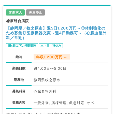
常勤求人
募集停止
榛原総合病院
【静岡県／牧之原市】週5日1,200万円～◎体制強化の
ため募集◎医療機器充実～週4日勤務可～（心臓血管外
科／常勤）
週4日以下の常勤勤務
土・日・祝休み
給与
年収1,200万円 ～
勤務日数
週4.00日〜5.00日
勤務地
静岡県牧之原市
募集科目
心臓血管外科
業務内容
一般外来, 病棟管理, 救急対応, オペ