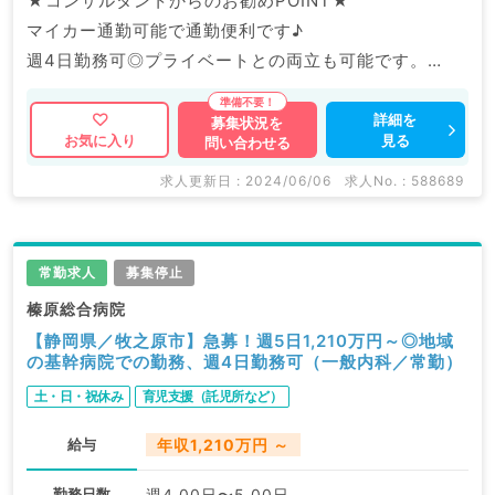
★コンサルタントからのお勧めPOINT★
マイカー通勤可能で通勤便利です♪
週4日勤務可◎プライベートとの両立も可能です。
マイナビDOCTORでは病院やクリニックなどの医療機
詳細を
募集状況を
見る
お気に入り
問い合わせる
関求人はもちろんのこと、
掲載情報以外にも産業医等の企業系求人も多数扱ってい
求人更新日 : 2024/06/06
求人No. : 588689
ます。
求人内容の詳細等はお気軽にお問合せ下さい。
常勤求人
募集停止
榛原総合病院
【静岡県／牧之原市】急募！週5日1,210万円～◎地域
の基幹病院での勤務、週4日勤務可（一般内科／常勤）
土・日・祝休み
育児支援（託児所など）
給与
年収1,210万円 ～
勤務日数
週4.00日〜5.00日