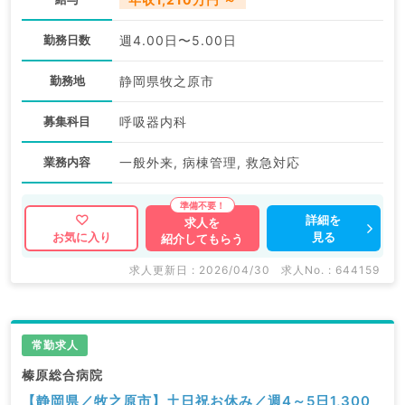
勤務日数
週4.00日〜5.00日
勤務地
静岡県牧之原市
募集科目
呼吸器内科
業務内容
一般外来, 病棟管理, 救急対応
詳細を
求人を
見る
お気に入り
紹介してもらう
求人更新日 : 2026/04/30
求人No. : 644159
常勤求人
榛原総合病院
【静岡県／牧之原市】土日祝お休み／週4～5日1,300