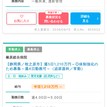
業務内容
一般外来, 透析管理
詳細を
募集状況を
見る
お気に入り
問い合わせる
求人更新日 : 2026/06/10
求人No. : 653433
常勤求人
募集停止
榛原総合病院
【静岡県／牧之原市】週5日1,210万円～◎体制強化の
ため募集～週4日勤務可～（泌尿器科／常勤）
土・日・祝休み
育児支援（託児所など）
給与
年収1,210万円 ～
勤務日数
週4.00日〜5.00日