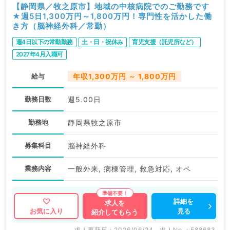
【静岡県／牧之原市】地域の中核病院でのご勤務です
★週5日1,300万円～1,800万円！専門性を活かした働
き方（脳神経外科／常勤）
週4日以下の常勤勤務
土・日・祝休み
育児支援（託児所など）
2027年4月入職可
給与
年収1,300万円 ～ 1,800万円
勤務日数
週5.00日
勤務地
静岡県牧之原市
募集科目
脳神経外科
業務内容
一般外来, 病棟管理, 救急対応, オペ
詳細を
求人を
見る
お気に入り
紹介してもらう
求人更新日 : 2026/06/24
求人No. : 588683