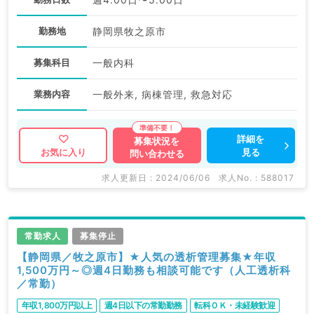
勤務地
静岡県牧之原市
募集科目
一般内科
業務内容
一般外来, 病棟管理, 救急対応
詳細を
募集状況を
見る
お気に入り
問い合わせる
求人更新日 : 2024/06/06
求人No. : 588017
常勤求人
募集停止
【静岡県／牧之原市】★人気の透析管理募集★年収
1,500万円～◎週4日勤務も相談可能です（人工透析科
／常勤）
年収1,800万円以上
週4日以下の常勤勤務
転科ＯＫ・未経験歓迎