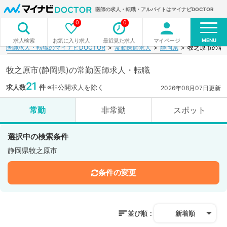
医師の求人・転職・アルバイトはマイナビDOCTOR
0
0
MENU
お気に入り求人
最近見た求人
マイページ
求人検索
医師求人・転職のマイナビDOCTOR
常勤医師求人
静岡県
牧之原市の常
牧之原市(静岡県)の常勤医師求人・転職
21
求人数
件
※非公開求人を除く
2026年08月07日更新
常勤
非常勤
スポット
選択中の検索条件
静岡県牧之原市
条件の変更
並び順：
新着順