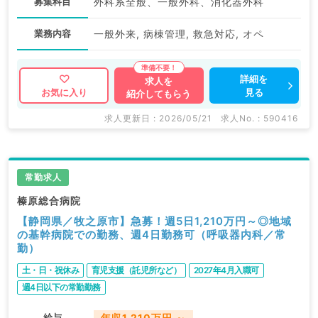
募集科目
外科系全般、一般外科、消化器外科
業務内容
一般外来, 病棟管理, 救急対応, オペ
詳細を
求人を
見る
お気に入り
紹介してもらう
求人更新日 : 2026/05/21
求人No. : 590416
常勤求人
榛原総合病院
【静岡県／牧之原市】急募！週5日1,210万円～◎地域
の基幹病院での勤務、週4日勤務可（呼吸器内科／常
勤）
土・日・祝休み
育児支援（託児所など）
2027年4月入職可
週4日以下の常勤勤務
給与
年収1,210万円 ～