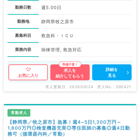
勤務日数
週5.00日
勤務地
静岡県牧之原市
募集科目
救急科・ＩＣＵ
業務内容
病棟管理, 救急対応
詳細を
求人を
見る
お気に入り
紹介してもらう
求人更新日 : 2026/06/24
求人No. : 590421
常勤求人
【静岡県／牧之原市】急募！週4~5日1,300万円～
1,800万円◎検査機器充実◎専任医師の募集◎週4日勤
務可（循環器内科／常勤）