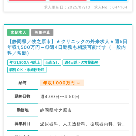
求人更新日 : 2025/07/10
求人No. : 644164
常勤求人
募集停止
【静岡県／牧之原市】★クリニックの外来求人★週5日
年収1,500万円～◎週4日勤務も相談可能です（一般内
科／常勤）
年収1,800万円以上
当直なし
週4日以下の常勤勤務
転科ＯＫ・未経験歓迎
給与
年収1,000万円 ～
勤務日数
週4.00日〜4.50日
勤務地
静岡県牧之原市
募集科目
泌尿器科、人工透析科、循環器内科、腎臓内科