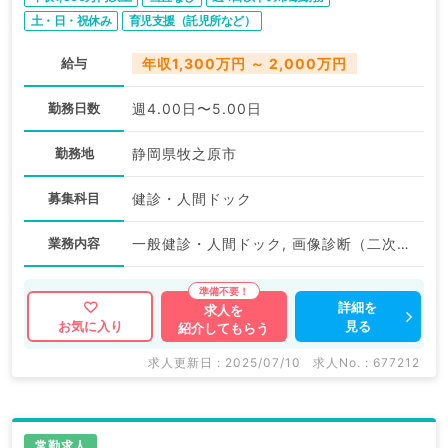
土・日・祝休み
育児支援（託児所など）
給与
年収1,300万円 ～ 2,000万円
勤務日数
週4.00日〜5.00日
勤務地
静岡県牧之原市
募集科目
健診・人間ドック
業務内容
一般健診・人間ドック, 画像診断（二次読影）
詳細を
求人を
見る
お気に入り
紹介してもらう
求人更新日 : 2025/07/10
求人No. : 677212
常勤求人