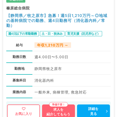
榛原総合病院
【静岡県／牧之原市】急募！週5日1,210万円～◎地域
の基幹病院での勤務、週4日勤務可（消化器内科／常
勤）
週4日以下の常勤勤務
土・日・祝休み
育児支援（託児所など）
給与
年収1,210万円 ～
勤務日数
週4.00日〜5.00日
勤務地
静岡県牧之原市
募集科目
消化器内科
業務内容
一般外来, 病棟管理, 救急対応
詳細を
求人を
見る
お気に入り
紹介してもらう