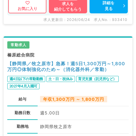
詳細を
求人を
見る
お気に入り
紹介してもらう
求人更新日 : 2026/06/24
求人No. : 933410
常勤求人
榛原総合病院
【静岡県／牧之原市】急募！週5日1,300万円～1,800
万円◎体制強化のため～（消化器外科／常勤）
週4日以下の常勤勤務
土・日・祝休み
育児支援（託児所など）
2027年4月入職可
給与
年収1,300万円 ～ 1,800万円
勤務日数
週5.00日
勤務地
静岡県牧之原市