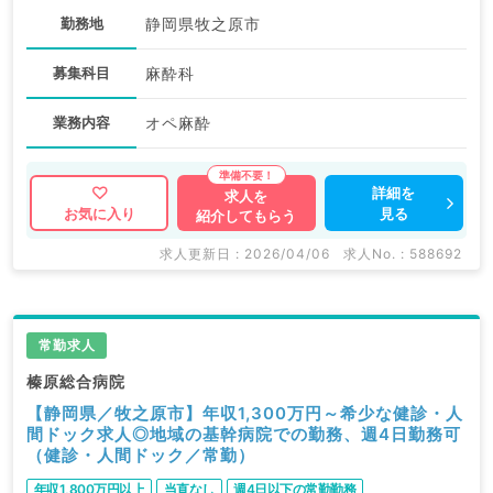
勤務地
静岡県牧之原市
募集科目
麻酔科
業務内容
オペ麻酔
詳細を
求人を
見る
お気に入り
紹介してもらう
求人更新日 : 2026/04/06
求人No. : 588692
常勤求人
榛原総合病院
【静岡県／牧之原市】年収1,300万円～希少な健診・人
間ドック求人◎地域の基幹病院での勤務、週4日勤務可
（健診・人間ドック／常勤）
年収1,800万円以上
当直なし
週4日以下の常勤勤務