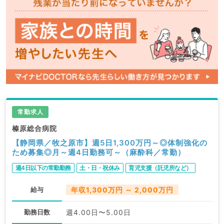
常勤求人
榛原総合病院
【静岡県／牧之原市】週5日1,300万円～◎体制強化の
ため募集◎月～週4日勤務可～（麻酔科／常勤）
週4日以下の常勤勤務
土・日・祝休み
育児支援（託児所など）
給与
年収1,300万円 ～ 2,000万円
勤務日数
週4.00日〜5.00日